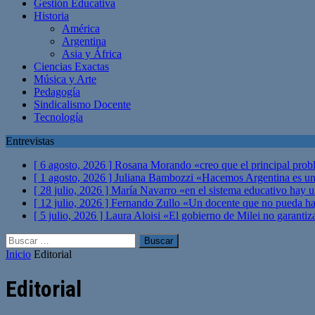
Gestión Educativa
Historia
América
Argentina
Asia y África
Ciencias Exactas
Música y Arte
Pedagogía
Sindicalismo Docente
Tecnología
Entrevistas
[ 6 agosto, 2026 ]
Rosana Morando «creo que el principal probl
[ 1 agosto, 2026 ]
Juliana Bambozzi «Hacemos Argentina es una
[ 28 julio, 2026 ]
María Navarro «en el sistema educativo hay 
[ 12 julio, 2026 ]
Fernando Zullo «Un docente que no pueda hacer
[ 5 julio, 2026 ]
Laura Aloisi «El gobierno de Milei no garanti
Buscar:
Inicio
Editorial
Editorial