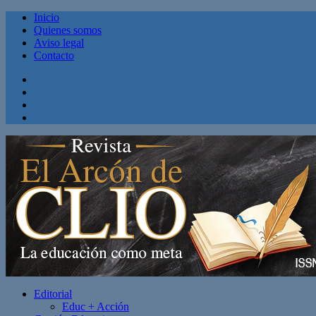
Inicio
Quienes somos
Aviso legal
Contacto
Facebook
Twitter
Linkedin
Youtube
Editorial
Educ + Acción