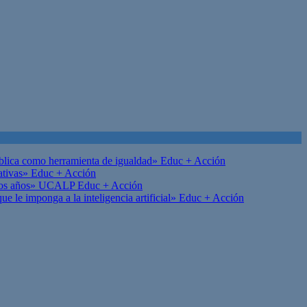
ública como herramienta de igualdad»
Educ + Acción
ativas»
Educ + Acción
on los años» UCALP
Educ + Acción
 le imponga a la inteligencia artificial»
Educ + Acción