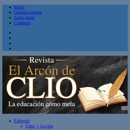
Inicio
Quienes somos
Aviso legal
Contacto
Facebook
Twitter
Linkedin
Youtube
Editorial
Educ + Acción