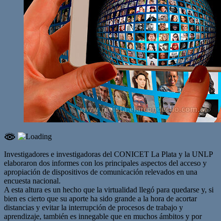
Investigadores e investigadoras del CONICET La Plata y la UNLP
elaboraron dos informes con los principales aspectos del acceso y
apropiación de dispositivos de comunicación relevados en una
encuesta nacional.
A esta altura es un hecho que la virtualidad llegó para quedarse y, si
bien es cierto que su aporte ha sido grande a la hora de acortar
distancias y evitar la interrupción de procesos de trabajo y
aprendizaje, también es innegable que en muchos ámbitos y por