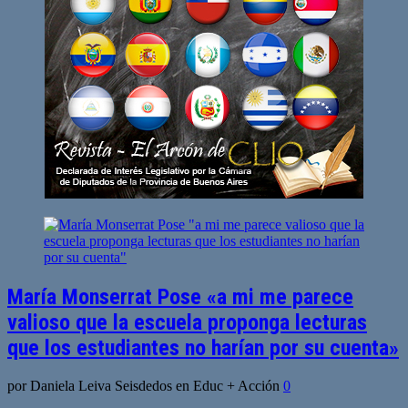
María Monserrat Pose «a mi me parece
valioso que la escuela proponga lecturas
que los estudiantes no harían por su cuenta»
por Daniela Leiva Seisdedos en Educ + Acción
0