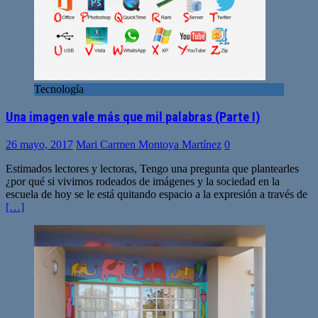
Tecnología
Una imagen vale más que mil palabras (Parte I)
26 mayo, 2017
Mari Carmen Montoya Martínez
0
Estimados lectores y lectoras, Tengo una pregunta que plantearles
¿por qué si vivimos rodeados de imágenes y la sociedad en la
escuela de hoy se le está quitando espacio a la expresión a través de
[…]