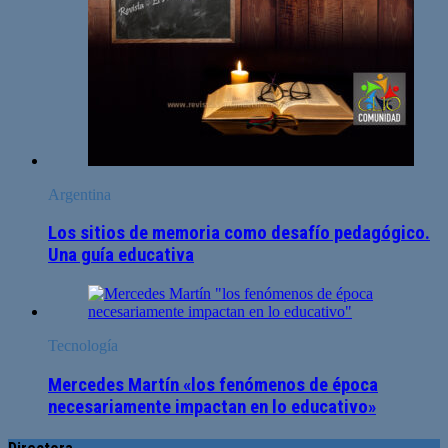
Argentina
Los sitios de memoria como desafío pedagógico.
Una guía educativa
Tecnología
Mercedes Martín «los fenómenos de época
necesariamente impactan en lo educativo»