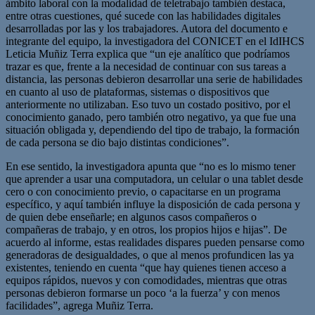
ámbito laboral con la modalidad de teletrabajo también destaca,
entre otras cuestiones, qué sucede con las habilidades digitales
desarrolladas por las y los trabajadores. Autora del documento e
integrante del equipo, la investigadora del CONICET en el IdIHCS
Leticia Muñiz Terra explica que “un eje analítico que podríamos
trazar es que, frente a la necesidad de continuar con sus tareas a
distancia, las personas debieron desarrollar una serie de habilidades
en cuanto al uso de plataformas, sistemas o dispositivos que
anteriormente no utilizaban. Eso tuvo un costado positivo, por el
conocimiento ganado, pero también otro negativo, ya que fue una
situación obligada y, dependiendo del tipo de trabajo, la formación
de cada persona se dio bajo distintas condiciones”.
En ese sentido, la investigadora apunta que “no es lo mismo tener
que aprender a usar una computadora, un celular o una tablet desde
cero o con conocimiento previo, o capacitarse en un programa
específico, y aquí también influye la disposición de cada persona y
de quien debe enseñarle; en algunos casos compañeros o
compañeras de trabajo, y en otros, los propios hijos e hijas”. De
acuerdo al informe, estas realidades dispares pueden pensarse como
generadoras de desigualdades, o que al menos profundicen las ya
existentes, teniendo en cuenta “que hay quienes tienen acceso a
equipos rápidos, nuevos y con comodidades, mientras que otras
personas debieron formarse un poco ‘a la fuerza’ y con menos
facilidades”, agrega Muñiz Terra.