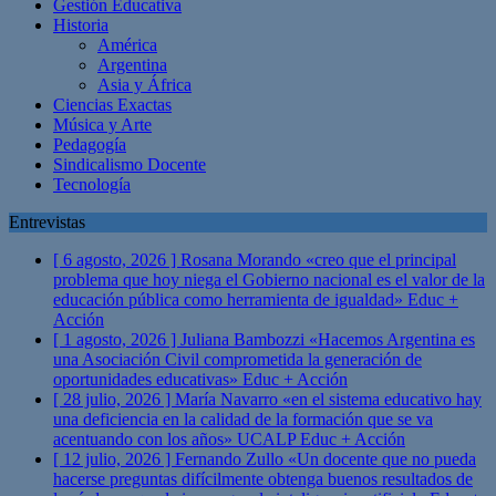
Gestión Educativa
Historia
América
Argentina
Asia y África
Ciencias Exactas
Música y Arte
Pedagogía
Sindicalismo Docente
Tecnología
Entrevistas
[ 6 agosto, 2026 ]
Rosana Morando «creo que el principal
problema que hoy niega el Gobierno nacional es el valor de la
educación pública como herramienta de igualdad»
Educ +
Acción
[ 1 agosto, 2026 ]
Juliana Bambozzi «Hacemos Argentina es
una Asociación Civil comprometida la generación de
oportunidades educativas»
Educ + Acción
[ 28 julio, 2026 ]
María Navarro «en el sistema educativo hay
una deficiencia en la calidad de la formación que se va
acentuando con los años» UCALP
Educ + Acción
[ 12 julio, 2026 ]
Fernando Zullo «Un docente que no pueda
hacerse preguntas difícilmente obtenga buenos resultados de