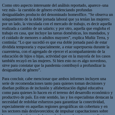
Como otro aspecto interesante del análisis reportado, aparece–una
vez más– la cuestión de género evidenciando profundas
desigualdades producto del denominado homeoffice. “Se observa un
solapamiento de la doble jornada laboral que ya tenían las mujeres:
por un lado, la vinculada con el mercado de trabajo, es decir aquella
realizada a cambio de un salario; y por otro, aquella que engloba el
trabajo en casa, que incluye las tareas domésticas, los mandados, y
el cuidado de menores o adultos mayores”, explica Muñiz Terra, y
continúa: “Lo que sucedió es que esa doble jornada pasó de estar
dividida temporaria y espacialmente, a estar superpuesta durante la
cuarentena, con el agregado de ejercer el acompañamiento de la
educación de hijos o hijas, actividad que en la mayoría de los casos
también recayó en las mujeres. Si bien esto no es algo novedoso,
sirve para constatar que la pandemia contribuyó a profundizar la
desigualdad de género”.
Para concluir, cabe mencionar que ambos informes incluyen una
serie de recomendaciones tanto para quienes toman decisiones y
diseñan políticas de inclusión y alfabetización digital educativa
como para quienes lo hacen en el terreno del desarrollo económico y
productivo de país. En este sentido, las y los especialistas destacan la
necesidad de redoblar esfuerzos para garantizar la conectividad,
especialmente en aquellas regiones geográficas sin cobertura y en
los sectores más desfavorecidos; de impulsar capacitaciones sobre