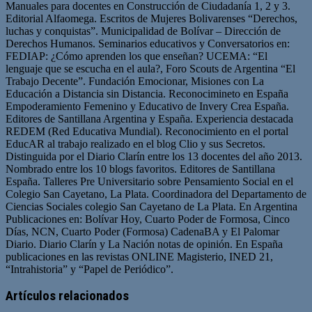
Manuales para docentes en Construcción de Ciudadanía 1, 2 y 3.
Editorial Alfaomega. Escritos de Mujeres Bolivarenses “Derechos,
luchas y conquistas”. Municipalidad de Bolívar – Dirección de
Derechos Humanos. Seminarios educativos y Conversatorios en:
FEDIAP: ¿Cómo aprenden los que enseñan? UCEMA: “El
lenguaje que se escucha en el aula?, Foro Scouts de Argentina “El
Trabajo Decente”. Fundación Emocionar, Misiones con La
Educación a Distancia sin Distancia. Reconocimineto en España
Empoderamiento Femenino y Educativo de Invery Crea España.
Editores de Santillana Argentina y España. Experiencia destacada
REDEM (Red Educativa Mundial). Reconocimiento en el portal
EducAR al trabajo realizado en el blog Clio y sus Secretos.
Distinguida por el Diario Clarín entre los 13 docentes del año 2013.
Nombrado entre los 10 blogs favoritos. Editores de Santillana
España. Talleres Pre Universitario sobre Pensamiento Social en el
Colegio San Cayetano, La Plata. Coordinadora del Departamento de
Ciencias Sociales colegio San Cayetano de La Plata. En Argentina
Publicaciones en: Bolívar Hoy, Cuarto Poder de Formosa, Cinco
Días, NCN, Cuarto Poder (Formosa) CadenaBA y El Palomar
Diario. Diario Clarín y La Nación notas de opinión. En España
publicaciones en las revistas ONLINE Magisterio, INED 21,
“Intrahistoria” y “Papel de Periódico”.
Sitio
Facebook
Twitter
YouTube
web
Artículos relacionados