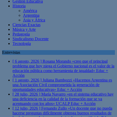
Gestión Educativa
Historia
América
Argentina
Asia y África
Ciencias Exactas
Música y Arte
Pedagogía
Sindicalismo Docente
Tecnología
Entrevistas
[ 6 agosto, 2026 ]
Rosana Morando «creo que el principal
problema que hoy niega el Gobierno nacional es el valor de la
educación pública como herramienta de igualdad»
Educ +
Acción
[ 1 agosto, 2026 ]
Juliana Bambozzi «Hacemos Argentina es
una Asociación Civil comprometida la generación de
oportunidades educativas»
Educ + Acción
[ 28 julio, 2026 ]
María Navarro «en el sistema educativo hay
una deficiencia en la calidad de la formación que se va
acentuando con los años» UCALP
Educ + Acción
[ 12 julio, 2026 ]
Fernando Zullo «Un docente que no pueda
hacerse preguntas difícilmente obtenga buenos resultados de