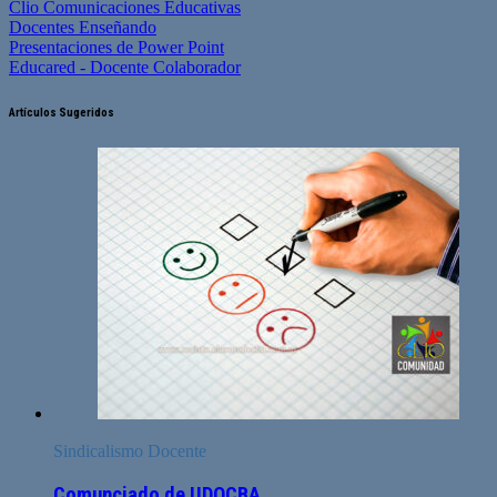
Clio Comunicaciones Educativas
Docentes Enseñando
Presentaciones de Power Point
Educared - Docente Colaborador
Artículos Sugeridos
Sindicalismo Docente
Comunciado de UDOCBA.