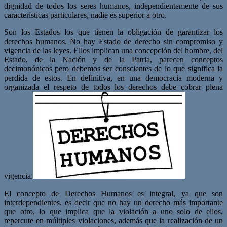
dignidad de todos los seres humanos, independientemente de sus
características particulares, nadie es superior a otro.
Son los Estados los que tienen la obligación de garantizar los
derechos humanos. No hay Estado de derecho sin compromiso y
vigencia de las leyes. Ellos implican una concepción del hombre, del
Estado, de la Nación y de la Patria, parecen conceptos
decimonónicos pero debemos ser conscientes de lo que significa la
perdida de estos. En definitiva, en una democracia moderna y
organizada el respeto de todos los derechos debe cobrar plena
vigencia.
El concepto de Derechos Humanos es integral, ya que son
interdependientes, es decir que no hay un derecho más importante
que otro, lo que implica que la violación a uno solo de ellos,
repercute en múltiples violaciones, además que la realización de un