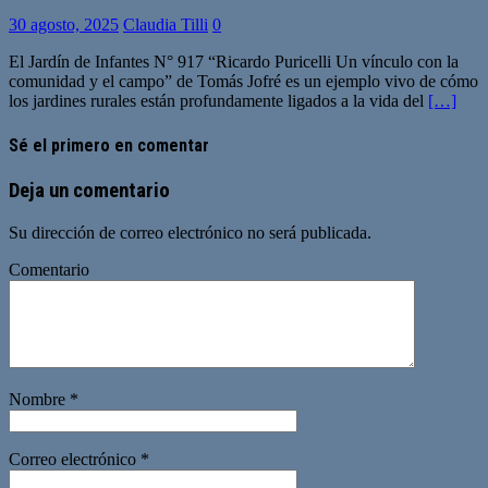
30 agosto, 2025
Claudia Tilli
0
El Jardín de Infantes N° 917 “Ricardo Puricelli Un vínculo con la
comunidad y el campo” de Tomás Jofré es un ejemplo vivo de cómo
los jardines rurales están profundamente ligados a la vida del
[…]
Sé el primero en comentar
Deja un comentario
Su dirección de correo electrónico no será publicada.
Comentario
Nombre
*
Correo electrónico
*