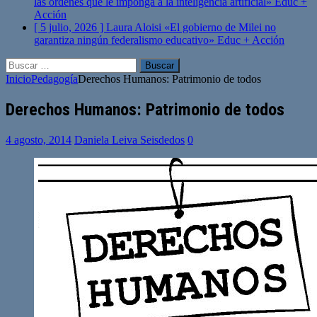
las órdenes que le imponga a la inteligencia artificial»
Educ +
Acción
[ 5 julio, 2026 ]
Laura Aloisi «El gobierno de Milei no
garantiza ningún federalismo educativo»
Educ + Acción
Buscar:
Inicio
Pedagogía
Derechos Humanos: Patrimonio de todos
Derechos Humanos: Patrimonio de todos
4 agosto, 2014
Daniela Leiva Seisdedos
0