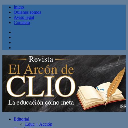
Inicio
Quienes somos
Aviso legal
Contacto
Facebook
Twitter
Linkedin
Youtube
Editorial
Educ + Acción