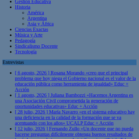
Gestión Educativa
Historia
América
Argentina
Asia y África
Ciencias Exactas
Música y Arte
Pedagogía
Sindicalismo Docente
Tecnología
Entrevistas
[ 6 agosto, 2026 ]
Rosana Morando «creo que el principal
problema que hoy niega el Gobierno nacional es el valor de la
educación pública como herramienta de igualdad»
Educ +
Acción
[ 1 agosto, 2026 ]
Juliana Bambozzi «Hacemos Argentina es
una Asociación Civil comprometida la generación de
oportunidades educativas»
Educ + Acción
[ 28 julio, 2026 ]
María Navarro «en el sistema educativo hay
una deficiencia en la calidad de la formación que se va
acentuando con los años» UCALP
Educ + Acción
[ 12 julio, 2026 ]
Fernando Zullo «Un docente que no pueda
hacerse preguntas difícilmente obtenga buenos resultados de