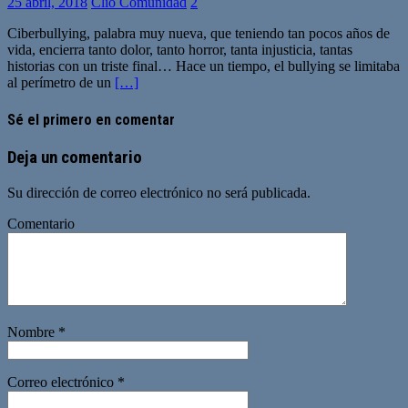
25 abril, 2018
Clio Comunidad
2
Ciberbullying, palabra muy nueva, que teniendo tan pocos años de
vida, encierra tanto dolor, tanto horror, tanta injusticia, tantas
historias con un triste final… Hace un tiempo, el bullying se limitaba
al perímetro de un
[…]
Sé el primero en comentar
Deja un comentario
Su dirección de correo electrónico no será publicada.
Comentario
Nombre
*
Correo electrónico
*