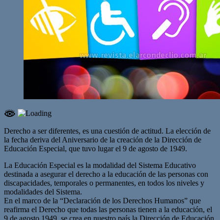
Derecho a ser diferentes, es una cuestión de actitud. La elección de
la fecha deriva del Aniversario de la creación de la Dirección de
Educación Especial, que tuvo lugar el 9 de agosto de 1949.
La Educación Especial es la modalidad del Sistema Educativo
destinada a asegurar el derecho a la educación de las personas con
discapacidades, temporales o permanentes, en todos los niveles y
modalidades del Sistema.
En el marco de la “Declaración de los Derechos Humanos” que
reafirma el Derecho que todas las personas tienen a la educación, el
9 de agosto 1949, se crea en nuestro país la Dirección de Educación