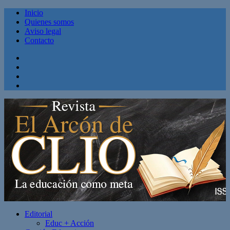
Inicio
Quienes somos
Aviso legal
Contacto
Facebook
Twitter
Linkedin
Youtube
Editorial
Educ + Acción