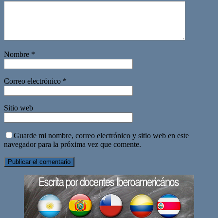
Nombre
*
Correo electrónico
*
Sitio web
Guarde mi nombre, correo electrónico y sitio web en este
navegador para la próxima vez que comente.