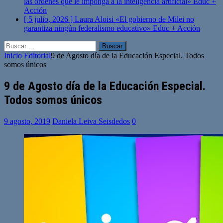
las órdenes que le imponga a la inteligencia artificial»
Educ +
Acción
[ 5 julio, 2026 ]
Laura Aloisi «El gobierno de Milei no
garantiza ningún federalismo educativo»
Educ + Acción
Buscar:
Inicio
Editorial
9 de Agosto día de la Educación Especial. Todos
somos únicos
9 de Agosto día de la Educación Especial.
Todos somos únicos
9 agosto, 2019
Daniela Leiva Seisdedos
0