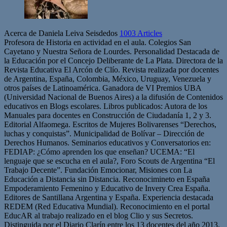
Acerca de Daniela Leiva Seisdedos
1003 Articles
Profesora de Historia en actividad en el aula. Colegios San
Cayetano y Nuestra Señora de Lourdes. Personalidad Destacada de
la Educación por el Concejo Deliberante de La Plata. Directora de la
Revista Educativa El Arcón de Clío. Revista realizada por docentes
de Argentina, España, Colombia, México, Uruguay, Venezuela y
otros países de Latinoamérica. Ganadora de VI Premios UBA
(Universidad Nacional de Buenos Aires) a la difusión de Contenidos
educativos en Blogs escolares. Libros publicados: Autora de los
Manuales para docentes en Construcción de Ciudadanía 1, 2 y 3.
Editorial Alfaomega. Escritos de Mujeres Bolivarenses “Derechos,
luchas y conquistas”. Municipalidad de Bolívar – Dirección de
Derechos Humanos. Seminarios educativos y Conversatorios en:
FEDIAP: ¿Cómo aprenden los que enseñan? UCEMA: “El
lenguaje que se escucha en el aula?, Foro Scouts de Argentina “El
Trabajo Decente”. Fundación Emocionar, Misiones con La
Educación a Distancia sin Distancia. Reconocimineto en España
Empoderamiento Femenino y Educativo de Invery Crea España.
Editores de Santillana Argentina y España. Experiencia destacada
REDEM (Red Educativa Mundial). Reconocimiento en el portal
EducAR al trabajo realizado en el blog Clio y sus Secretos.
Distinguida por el Diario Clarín entre los 13 docentes del año 2013.