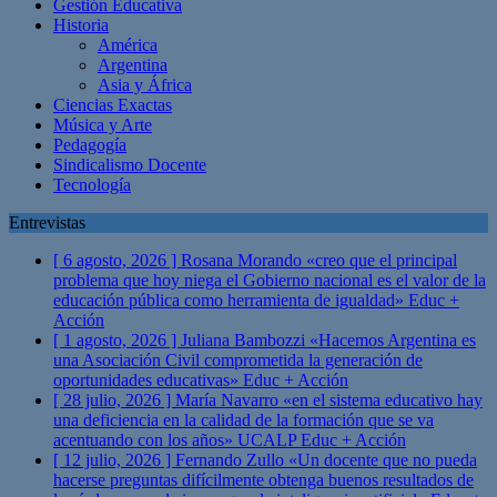
Gestión Educativa
Historia
América
Argentina
Asia y África
Ciencias Exactas
Música y Arte
Pedagogía
Sindicalismo Docente
Tecnología
Entrevistas
[ 6 agosto, 2026 ]
Rosana Morando «creo que el principal
problema que hoy niega el Gobierno nacional es el valor de la
educación pública como herramienta de igualdad»
Educ +
Acción
[ 1 agosto, 2026 ]
Juliana Bambozzi «Hacemos Argentina es
una Asociación Civil comprometida la generación de
oportunidades educativas»
Educ + Acción
[ 28 julio, 2026 ]
María Navarro «en el sistema educativo hay
una deficiencia en la calidad de la formación que se va
acentuando con los años» UCALP
Educ + Acción
[ 12 julio, 2026 ]
Fernando Zullo «Un docente que no pueda
hacerse preguntas difícilmente obtenga buenos resultados de