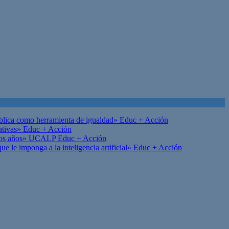
ública como herramienta de igualdad»
Educ + Acción
ativas»
Educ + Acción
on los años» UCALP
Educ + Acción
 le imponga a la inteligencia artificial»
Educ + Acción