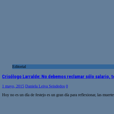
Editorial
Crisólogo Larralde: No debemos reclamar sólo salario, 
1 mayo, 2015
Daniela Leiva Seisdedos
0
Hoy no es un día de festejo es un gran día para reflexionar, las muert