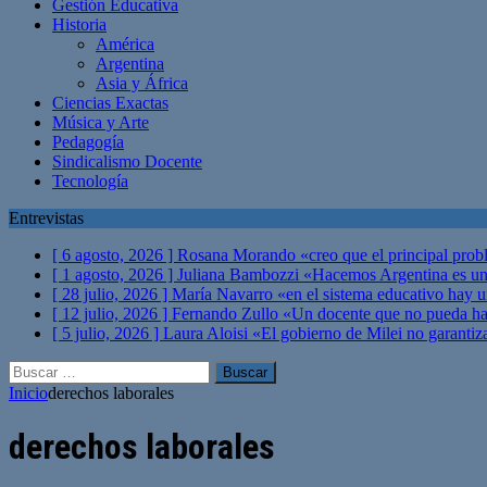
Gestión Educativa
Historia
América
Argentina
Asia y África
Ciencias Exactas
Música y Arte
Pedagogía
Sindicalismo Docente
Tecnología
Entrevistas
[ 6 agosto, 2026 ]
Rosana Morando «creo que el principal probl
[ 1 agosto, 2026 ]
Juliana Bambozzi «Hacemos Argentina es una
[ 28 julio, 2026 ]
María Navarro «en el sistema educativo hay 
[ 12 julio, 2026 ]
Fernando Zullo «Un docente que no pueda hacer
[ 5 julio, 2026 ]
Laura Aloisi «El gobierno de Milei no garanti
Buscar:
Inicio
derechos laborales
derechos laborales