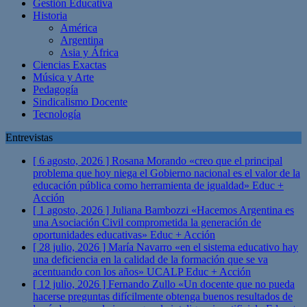
Gestión Educativa
Historia
América
Argentina
Asia y África
Ciencias Exactas
Música y Arte
Pedagogía
Sindicalismo Docente
Tecnología
Entrevistas
[ 6 agosto, 2026 ]
Rosana Morando «creo que el principal
problema que hoy niega el Gobierno nacional es el valor de la
educación pública como herramienta de igualdad»
Educ +
Acción
[ 1 agosto, 2026 ]
Juliana Bambozzi «Hacemos Argentina es
una Asociación Civil comprometida la generación de
oportunidades educativas»
Educ + Acción
[ 28 julio, 2026 ]
María Navarro «en el sistema educativo hay
una deficiencia en la calidad de la formación que se va
acentuando con los años» UCALP
Educ + Acción
[ 12 julio, 2026 ]
Fernando Zullo «Un docente que no pueda
hacerse preguntas difícilmente obtenga buenos resultados de