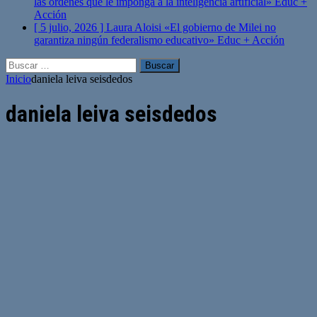
las órdenes que le imponga a la inteligencia artificial»
Educ +
Acción
[ 5 julio, 2026 ]
Laura Aloisi «El gobierno de Milei no
garantiza ningún federalismo educativo»
Educ + Acción
Buscar:
Inicio
daniela leiva seisdedos
daniela leiva seisdedos