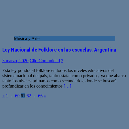
Música y Arte
Ley Nacional de Folklore en las escuelas. Argentina
3 marzo, 2020
Clio Comunidad
2
Esta ley pondrá al folklore en todos los niveles educativos del
sistema nacional del país, tanto estatal como privados, ya que abarca
tanto los niveles primarios como secundarios, donde se buscará
profundizar en los conocimientos
[…]
Paginación
«
1
…
60
61
62
…
66
»
de
entradas