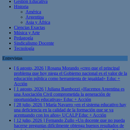
Gestión Educativa
Historia
América
Argentina
Asia y África
Ciencias Exactas
Música y Arte
Pedagogía
Sindicalismo Docente
Tecnología
Entrevistas
[ 6 agosto, 2026 ]
Rosana Morando «creo que el principal
problema que hoy niega el Gobierno nacional es el valor de la
educación pública como herramienta de igualdad»
Educ +
Acción
[ 1 agosto, 2026 ]
Juliana Bambozzi «Hacemos Argentina es
una Asociación Civil comprometida la generación de
oportunidades educativas»
Educ + Acción
[ 28 julio, 2026 ]
María Navarro «en el sistema educativo hay
una deficiencia en la calidad de la formación que se va
acentuando con los años» UCALP
Educ + Acción
[ 12 julio, 2026 ]
Fernando Zullo «Un docente que no pueda
hacerse preguntas difícilmente obtenga buenos resultados de