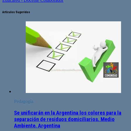
Educared - Docente Colaborador
Artículos Sugeridos
Pedagogía
Se unificarán en la Argentina los colores para la
separación de residuos domiciliarios. Medio
Ambiente. Argentina