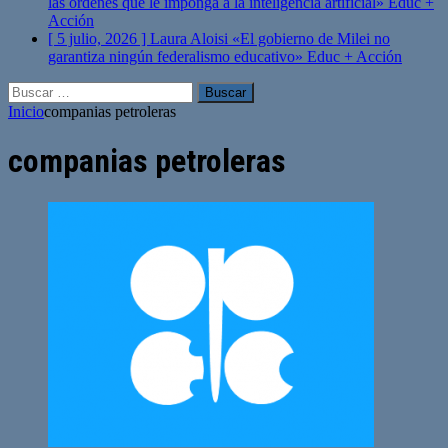
las órdenes que le imponga a la inteligencia artificial»
Educ +
Acción
[ 5 julio, 2026 ]
Laura Aloisi «El gobierno de Milei no
garantiza ningún federalismo educativo»
Educ + Acción
Buscar:
Inicio
companias petroleras
companias petroleras