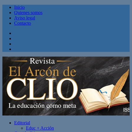
Inicio
Quienes somos
Aviso legal
Contacto
Facebook
Twitter
Linkedin
Youtube
Editorial
Educ + Acción