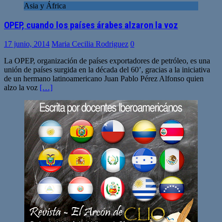
Asia y África
OPEP, cuando los países árabes alzaron la voz
17 junio, 2014
Maria Cecilia Rodriguez
0
La OPEP, organización de países exportadores de petróleo, es una
unión de países surgida en la década del 60’, gracias a la iniciativa
de un hermano latinoamericano Juan Pablo Pérez Alfonso quien
alzo la voz
[…]