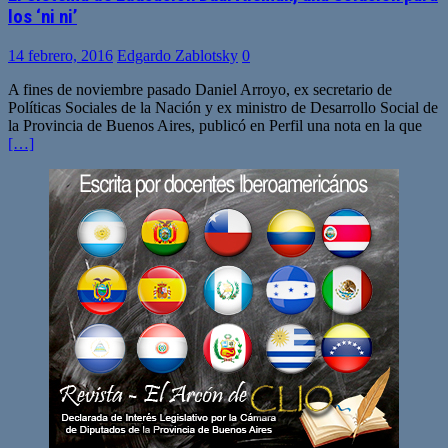
los ‘ni ni’
14 febrero, 2016
Edgardo Zablotsky
0
A fines de noviembre pasado Daniel Arroyo, ex secretario de
Políticas Sociales de la Nación y ex ministro de Desarrollo Social de
la Provincia de Buenos Aires, publicó en Perfil una nota en la que
[…]