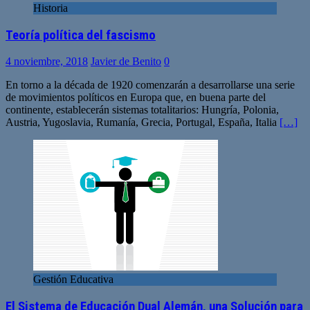
Historia
Teoría política del fascismo
4 noviembre, 2018
Javier de Benito
0
En torno a la década de 1920 comenzarán a desarrollarse una serie
de movimientos políticos en Europa que, en buena parte del
continente, establecerán sistemas totalitarios: Hungría, Polonia,
Austria, Yugoslavia, Rumanía, Grecia, Portugal, España, Italia
[…]
Gestión Educativa
El Sistema de Educación Dual Alemán, una Solución para