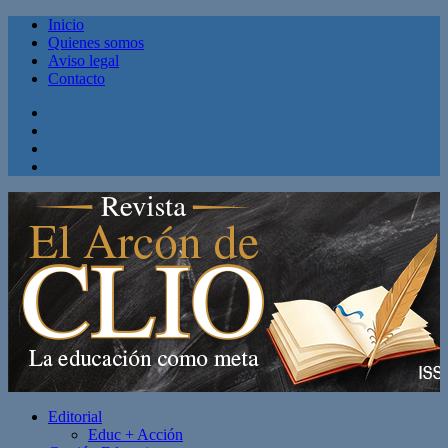
Inicio
Quienes somos
Aviso legal
Contacto
Facebook
Twitter
Linkedin
Youtube
Editorial
Educ + Acción