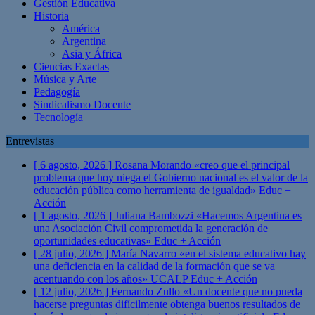
Gestión Educativa
Historia
América
Argentina
Asia y África
Ciencias Exactas
Música y Arte
Pedagogía
Sindicalismo Docente
Tecnología
Entrevistas
[ 6 agosto, 2026 ]
Rosana Morando «creo que el principal
problema que hoy niega el Gobierno nacional es el valor de la
educación pública como herramienta de igualdad»
Educ +
Acción
[ 1 agosto, 2026 ]
Juliana Bambozzi «Hacemos Argentina es
una Asociación Civil comprometida la generación de
oportunidades educativas»
Educ + Acción
[ 28 julio, 2026 ]
María Navarro «en el sistema educativo hay
una deficiencia en la calidad de la formación que se va
acentuando con los años» UCALP
Educ + Acción
[ 12 julio, 2026 ]
Fernando Zullo «Un docente que no pueda
hacerse preguntas difícilmente obtenga buenos resultados de