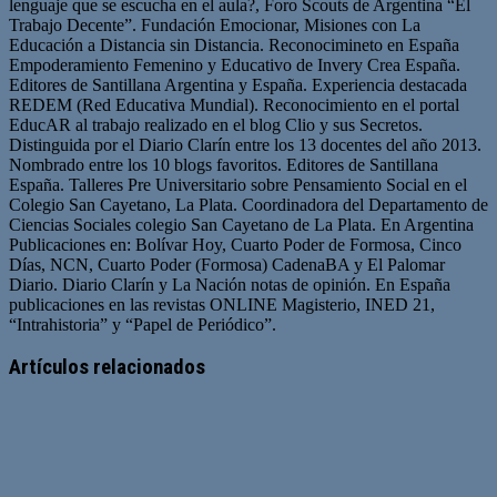
lenguaje que se escucha en el aula?, Foro Scouts de Argentina “El
Trabajo Decente”. Fundación Emocionar, Misiones con La
Educación a Distancia sin Distancia. Reconocimineto en España
Empoderamiento Femenino y Educativo de Invery Crea España.
Editores de Santillana Argentina y España. Experiencia destacada
REDEM (Red Educativa Mundial). Reconocimiento en el portal
EducAR al trabajo realizado en el blog Clio y sus Secretos.
Distinguida por el Diario Clarín entre los 13 docentes del año 2013.
Nombrado entre los 10 blogs favoritos. Editores de Santillana
España. Talleres Pre Universitario sobre Pensamiento Social en el
Colegio San Cayetano, La Plata. Coordinadora del Departamento de
Ciencias Sociales colegio San Cayetano de La Plata. En Argentina
Publicaciones en: Bolívar Hoy, Cuarto Poder de Formosa, Cinco
Días, NCN, Cuarto Poder (Formosa) CadenaBA y El Palomar
Diario. Diario Clarín y La Nación notas de opinión. En España
publicaciones en las revistas ONLINE Magisterio, INED 21,
“Intrahistoria” y “Papel de Periódico”.
Sitio
Facebook
Twitter
YouTube
web
Artículos relacionados