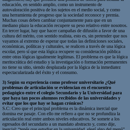
educación, en sentido amplio, como un instrumento de
autovaloración positiva de los sujetos en el medio social, y como
una herramienta de progreso que la sociedad reconoce y premia.
Muchas cosas deben cambiar conjuntamente para que en un
mediano plazo la educación recupere su peso relativo entre nosotros.
En tercer lugar, hay que hacer campañas de difusión a favor de una
cultura del mérito, con sentido realista, esto es, sin pretender que nos
vayamos al extremo de esperar que todas las definiciones sociales,
económicas, políticas y culturales, se realicen a través de una lógica
escolar, pero sí que esta lógica recupere su consideración pública
entre otras lógicas igualmente legítimas. El problema es que la lógica
meritocrática del estudio y la investigación o formación permanentes
no tiene su sitio, siendo desplazada por la lógica de la inmediatez
espectacularizada del éxito y el consumo.
3) Según su experiencia como profesor universitario ¿Qué
problemas de articulación se evidencian en el encuentro
pedagógico entre el colegio Secundario y la Universidad para
que haya tan pocos alumnos recibidos de las universidades y
evitar que los que hay se hagan crónicos?
S.C: Creo que el principal problema es la dinámica inercial que
domina ese pasaje. Con ello me refiero a que no se profundiza la
articulación real entre ambos niveles educativos. Se somete a los
egresados del secundario a un mandato abstracto y, como dije,
inercial: “tenés que estudiar en la universidad, elegí algo del menú”.