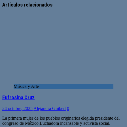
web
Artículos relacionados
Música y Arte
Eufrosina Cruz
24 octubre, 2025
Alejandra Guibert
0
La primera mujer de los pueblos originarios elegida presidente del
congreso de México.Luchadora incansable y activista social,