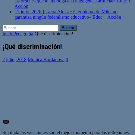
las órdenes que le imponga a la inteligencia artificial»
Educ +
Acción
[ 5 julio, 2026 ]
Laura Aloisi «El gobierno de Milei no
garantiza ningún federalismo educativo»
Educ + Acción
Buscar:
Inicio
Pedagogía
¡Qué discriminación!
¡Qué discriminación!
2 julio, 2018
Monica Bordanova
0
Sin duda las vacaciones son el mejor momento para las reflexiones