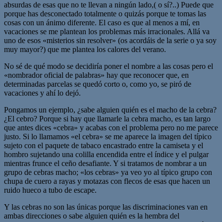
absurdas de esas que no te llevan a ningún lado,( o sí?..) Puede que
porque has desconectado totalmente o quizás porque te tomas las
cosas con un ánimo diferente. El caso es que al menos a mí, en
vacaciones se me plantean los problemas más irracionales. Allá va
uno de esos «misterios sin resolver» (os acordáis de la serie o ya soy
muy mayor?) que me plantea los calores del verano.
No sé de qué modo se decidiría poner el nombre a las cosas pero el
«nombrador oficial de palabras» hay que reconocer que, en
determinadas parcelas se quedó corto o, como yo, se piró de
vacaciones y ahí lo dejó.
Pongamos un ejemplo, ¿sabe alguien quién es el macho de la cebra?
¿El cebro? Porque si hay que llamarle la cebra macho, es tan largo
que antes dices «cebra» y acabas con el problema pero no me parece
justo. Si lo llamamos «el cebra» se me aparece la imagen del típico
sujeto con el paquete de tabaco encastrado entre la camiseta y el
hombro sujetando una colilla encendida entre el índice y el pulgar
mientras frunce el ceño desafiante. Y si tratamos de nombrar a un
grupo de cebras macho; «los cebras» ya veo yo al típico grupo con
chupa de cuero a rayas y motazas con flecos de esas que hacen un
ruido hueco a tubo de escape.
Y las cebras no son las únicas porque las discriminaciones van en
ambas direcciones o sabe alguien quién es la hembra del