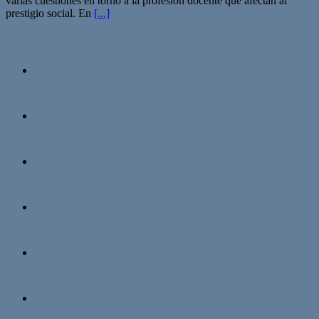
varias cuestiones en torno a la profesión docente que afectan al
prestigio social. En
[...]