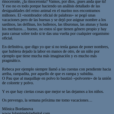
rinoceronte, ¿la rinoceronta? Vamos, por dios, ¡pues anda que tú!
Y eso no es todo porque haciendo un análisis detallado de las
desigualdades del reino animal en el marino nos encontramos
millones. El «nombrador oficial de palabras» se pegó unas
vacaciones pero de las buenas y se dejó por asignar nombre a los
sardinos, las delfinas, los ballenos, las tiburonas, las atunas y hasta
los merluzos… bueno, no estos sí que tienen género propio y hay
para cansar sobre todo si te das una vuelta por cualquier organismo
oficial.
En definitiva, que digo yo que si no tenía ganas de poner nombres,
que hubiera dejado la labor en manos de otro, de un niño por
ejemplo que tiene mucha más imaginación y es mucho más
pragmático.
Rebeca por ejemplo siempre llamó a las cuestas con pendiente hacia
arriba, rampadita, por aquello de que es rampa y subidita.
O Pau que al maquillaje en polvo lo bautizó «polvorete» de la unión
de colorete y polvo.
Y es que hay ciertas cosas que mejor se las dejamos a los niños.
Os prevengo, la semana próxima me tomo vacaciones…
Mónica Bordanova
www.lolapirindoladigital.com