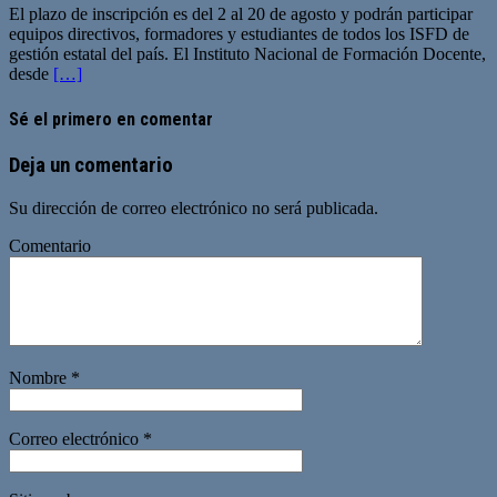
El plazo de inscripción es del 2 al 20 de agosto y podrán participar
equipos directivos, formadores y estudiantes de todos los ISFD de
gestión estatal del país. El Instituto Nacional de Formación Docente,
desde
[…]
Sé el primero en comentar
Deja un comentario
Su dirección de correo electrónico no será publicada.
Comentario
Nombre
*
Correo electrónico
*