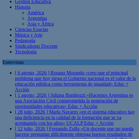
Gestión Educativa
Historia
América
Argentina
Asia y África
Ciencias Exactas
Música y Arte
Pedagogía
Sindicalismo Docente
Tecnología
Entrevistas
[ 6 agosto, 2026 ]
Rosana Morando «creo que el principal
problema que hoy niega el Gobierno nacional es el valor de la
educación pública como herramienta de igualdad»
Educ +
Acción
[ 1 agosto, 2026 ]
Juliana Bambozzi «Hacemos Argentina es
una Asociación Civil comprometida la generación de
oportunidades educativas»
Educ + Acción
[ 28 julio, 2026 ]
María Navarro «en el sistema educativo hay
una deficiencia en la calidad de la formación que se va
acentuando con los años» UCALP
Educ + Acción
[ 12 julio, 2026 ]
Fernando Zullo «Un docente que no pueda
hacerse preguntas difícilmente obtenga buenos resultados de