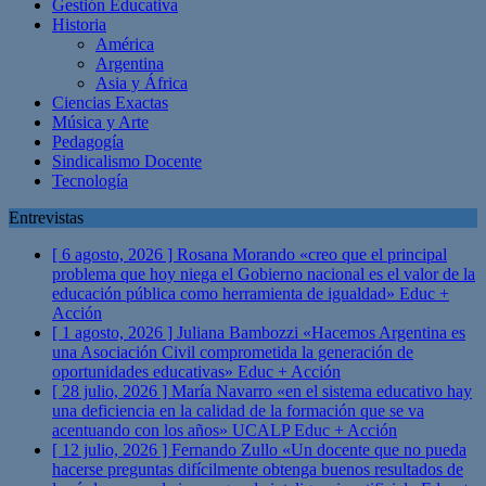
Gestión Educativa
Historia
América
Argentina
Asia y África
Ciencias Exactas
Música y Arte
Pedagogía
Sindicalismo Docente
Tecnología
Entrevistas
[ 6 agosto, 2026 ]
Rosana Morando «creo que el principal
problema que hoy niega el Gobierno nacional es el valor de la
educación pública como herramienta de igualdad»
Educ +
Acción
[ 1 agosto, 2026 ]
Juliana Bambozzi «Hacemos Argentina es
una Asociación Civil comprometida la generación de
oportunidades educativas»
Educ + Acción
[ 28 julio, 2026 ]
María Navarro «en el sistema educativo hay
una deficiencia en la calidad de la formación que se va
acentuando con los años» UCALP
Educ + Acción
[ 12 julio, 2026 ]
Fernando Zullo «Un docente que no pueda
hacerse preguntas difícilmente obtenga buenos resultados de