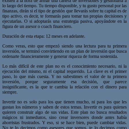
existen a la hora de armar una cartera de inversiones y gestionarla a
lo largo del tiempo. Tu tiempo disponible, y tu gusto personal por las
finanzas, dirán si el tipo de gestión que llevarás sobre tu capital es de
tipo activo, es decir, te formarás para tomar tus propias decisiones y
ejecutarlas. O si adoptarás una estrategia pasiva, apoyándote en la
figura de un asesor o coach financiero.
Duración de esta etapa: 12 meses en adelante.
Como veras, esto que empezó siendo una lectura para tu primera
inversión, se terminó convirtiendo en un plan de inversión que busca
ordenarte financieramente y generar riqueza de forma sostenida.
Lo más difícil de este plan no es el conocimiento necesario, ni la
ejecución del mismo, ni el capital requerido. La clave es el primer
paso, lo que más cuesta. Y no subestimes el valor de tu primera
inversión, porque seguramente esa decisión, que parece
insignificante, es la que te cambia la relación con el dinero para
siempre.
Invertir no es solo para los que tienen mucho, ni para los que les
gustan los números y saben de estos temas. Invertir es para quienes
quieren construir algo de sus vidas. Este plan no busca resultados
mágicos ni inmediatos, sino crear inversores donde antes había
ahorristas frustrados. Y eso, si se hace bien, puede cambiar vidas.
No te lo decimos como asesores que somos, te lo decimos como