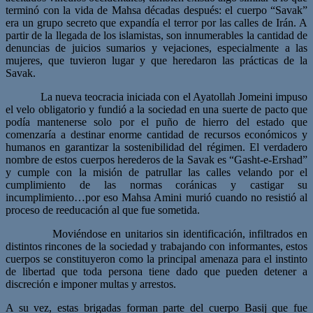
terminó con la vida de Mahsa décadas después: el cuerpo “Savak”
era un grupo secreto que expandía el terror por las calles de Irán. A
partir de la llegada de los islamistas, son innumerables la cantidad de
denuncias de juicios sumarios y vejaciones, especialmente a las
mujeres, que tuvieron lugar y que heredaron las prácticas de la
Savak.
La nueva teocracia iniciada con el Ayatollah Jomeini impuso
el velo obligatorio y fundió a la sociedad en una suerte de pacto que
podía mantenerse solo por el puño de hierro del estado que
comenzaría a destinar enorme cantidad de recursos económicos y
humanos en garantizar la sostenibilidad del régimen. El verdadero
nombre de estos cuerpos herederos de la Savak es “Gasht-e-Ershad”
y cumple con la misión de patrullar las calles velando por el
cumplimiento de las normas coránicas y castigar su
incumplimiento…por eso Mahsa Amini murió cuando no resistió al
proceso de reeducación al que fue sometida.
Moviéndose en unitarios sin identificación, infiltrados en
distintos rincones de la sociedad y trabajando con informantes, estos
cuerpos se constituyeron como la principal amenaza para el instinto
de libertad que toda persona tiene dado que pueden detener a
discreción e imponer multas y arrestos.
A su vez, estas brigadas forman parte del cuerpo Basij que fue