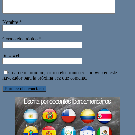
Nombre
*
Correo electrónico
*
Sitio web
Guarde mi nombre, correo electrónico y sitio web en este
navegador para la próxima vez que comente.