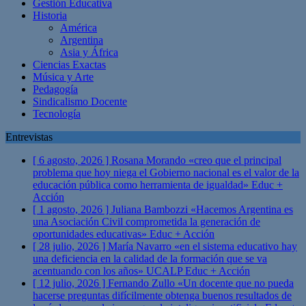
Gestión Educativa
Historia
América
Argentina
Asia y África
Ciencias Exactas
Música y Arte
Pedagogía
Sindicalismo Docente
Tecnología
Entrevistas
[ 6 agosto, 2026 ]
Rosana Morando «creo que el principal
problema que hoy niega el Gobierno nacional es el valor de la
educación pública como herramienta de igualdad»
Educ +
Acción
[ 1 agosto, 2026 ]
Juliana Bambozzi «Hacemos Argentina es
una Asociación Civil comprometida la generación de
oportunidades educativas»
Educ + Acción
[ 28 julio, 2026 ]
María Navarro «en el sistema educativo hay
una deficiencia en la calidad de la formación que se va
acentuando con los años» UCALP
Educ + Acción
[ 12 julio, 2026 ]
Fernando Zullo «Un docente que no pueda
hacerse preguntas difícilmente obtenga buenos resultados de