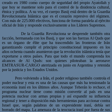
creado en 1980 como cuerpo de seguridad del propio Ayatollah y
que hoy se mantiene solo para el control de la disidencia cultural,
étnica y política. A su vez, el cuerpo Basij está dentro de la Guardia
Revolucionaria Islámica que es el corazón represivo del régimen.
Con más de 225.000 efectivos, funciona de forma paralela al ejército
oficial de Irán y responde exclusivamente a los Líderes Supremos.
De la Guardia Revoluciona se desprende también otra
facción, hermanada con los Basij, y que son las fuerzas Al Quds que
es un órgano de élite que ha trascendido las fronteras de Irán
garantizando cumplir el principio constitucional impuesto en los
años ochenta cuando asumieron que la revolución islámica tenía que
exportarse a otros países. Para que todo el mundo comprenda los
alcances de Al Quds: son quienes piloteaban la aeronave
EMTRASUR-CARGO aterrizada en junio en Argentina y retenida
por la justicia y los Estados Unidos.
Pero volviendo a Irán, el poder religioso también controla el
poder nuclear y esta es una de las causas que más ha tensionado la
economía iraní en los últimos años. Aunque Teherán lo rechace, el
programa nuclear tiene como misión convertir al país en una
potencia nuclear con armas propias y así expandir su influencia
regional y tener a disposición más herramientas para accionar contra
Israel que, según palabras de un expresidente iraní, debía ser
borrado del mapa. La amenaza de la teocracia iraní por fuera de sus