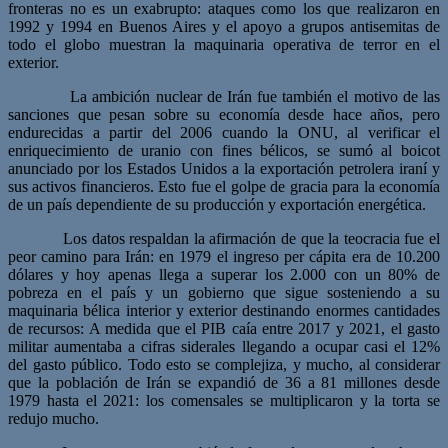
fronteras no es un exabrupto: ataques como los que realizaron en
1992 y 1994 en Buenos Aires y el apoyo a grupos antisemitas de
todo el globo muestran la maquinaria operativa de terror en el
exterior.
La ambición nuclear de Irán fue también el motivo de las
sanciones que pesan sobre su economía desde hace años, pero
endurecidas a partir del 2006 cuando la ONU, al verificar el
enriquecimiento de uranio con fines bélicos, se sumó al boicot
anunciado por los Estados Unidos a la exportación petrolera iraní y
sus activos financieros. Esto fue el golpe de gracia para la economía
de un país dependiente de su producción y exportación energética.
Los datos respaldan la afirmación de que la teocracia fue el
peor camino para Irán: en 1979 el ingreso per cápita era de 10.200
dólares y hoy apenas llega a superar los 2.000 con un 80% de
pobreza en el país y un gobierno que sigue sosteniendo a su
maquinaria bélica interior y exterior destinando enormes cantidades
de recursos: A medida que el PIB caía entre 2017 y 2021, el gasto
militar aumentaba a cifras siderales llegando a ocupar casi el 12%
del gasto público. Todo esto se complejiza, y mucho, al considerar
que la población de Irán se expandió de 36 a 81 millones desde
1979 hasta el 2021: los comensales se multiplicaron y la torta se
redujo mucho.