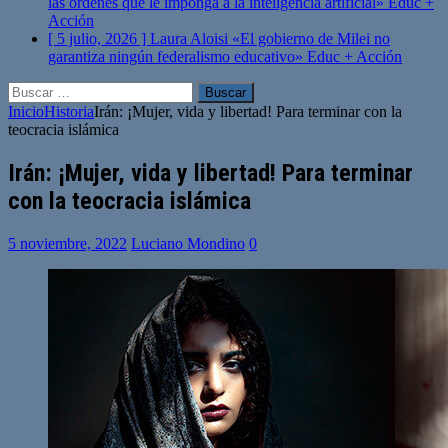
las órdenes que le imponga a la inteligencia artificial»
Educ +
Acción
[ 5 julio, 2026 ]
Laura Aloisi «El gobierno de Milei no
garantiza ningún federalismo educativo»
Educ + Acción
Buscar:
Inicio
Historia
Irán: ¡Mujer, vida y libertad! Para terminar con la
teocracia islámica
Irán: ¡Mujer, vida y libertad! Para terminar
con la teocracia islámica
5 noviembre, 2022
Luciano Mondino
0