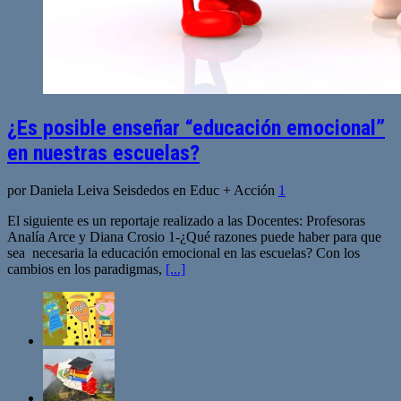
¿Es posible enseñar “educación emocional”
en nuestras escuelas?
por Daniela Leiva Seisdedos en Educ + Acción
1
El siguiente es un reportaje realizado a las Docentes: Profesoras
Analía Arce y Diana Crosio 1-¿Qué razones puede haber para que
sea necesaria la educación emocional en las escuelas? Con los
cambios en los paradigmas,
[...]