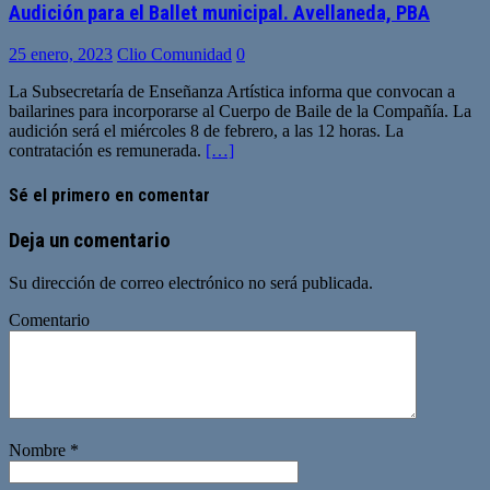
Audición para el Ballet municipal. Avellaneda, PBA
25 enero, 2023
Clio Comunidad
0
La Subsecretaría de Enseñanza Artística informa que convocan a
bailarines para incorporarse al Cuerpo de Baile de la Compañía. La
audición será el miércoles 8 de febrero, a las 12 horas. La
contratación es remunerada.
[…]
Sé el primero en comentar
Deja un comentario
Su dirección de correo electrónico no será publicada.
Comentario
Nombre
*