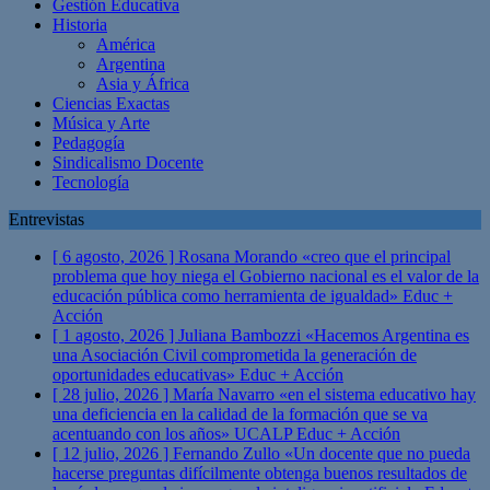
Gestión Educativa
Historia
América
Argentina
Asia y África
Ciencias Exactas
Música y Arte
Pedagogía
Sindicalismo Docente
Tecnología
Entrevistas
[ 6 agosto, 2026 ]
Rosana Morando «creo que el principal
problema que hoy niega el Gobierno nacional es el valor de la
educación pública como herramienta de igualdad»
Educ +
Acción
[ 1 agosto, 2026 ]
Juliana Bambozzi «Hacemos Argentina es
una Asociación Civil comprometida la generación de
oportunidades educativas»
Educ + Acción
[ 28 julio, 2026 ]
María Navarro «en el sistema educativo hay
una deficiencia en la calidad de la formación que se va
acentuando con los años» UCALP
Educ + Acción
[ 12 julio, 2026 ]
Fernando Zullo «Un docente que no pueda
hacerse preguntas difícilmente obtenga buenos resultados de