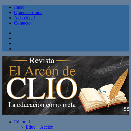
Inicio
Quienes somos
Aviso legal
Contacto
Facebook
Twitter
Linkedin
Youtube
Editorial
Educ + Acción