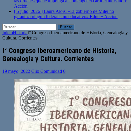
las órdenes que le imponga a la inteligencia artificial»
Educ +
Acción
[ 5 julio, 2026 ]
Laura Aloisi «El gobierno de Milei no
garantiza ningún federalismo educativo»
Educ + Acción
Buscar:
Inicio
Historia
I° Congreso Iberoamericano de Historia, Genealogía y
Cultura. Corrientes
I° Congreso Iberoamericano de Historia,
Genealogía y Cultura. Corrientes
19 mayo, 2022
Clio Comunidad
0