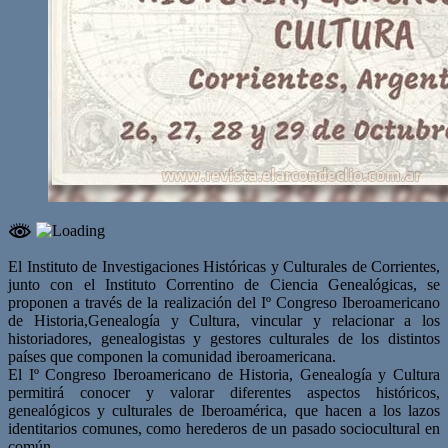
El Instituto de Investigaciones Históricas y Culturales de Corrientes,
junto con el Instituto Correntino de Ciencia Genealógicas, se
proponen a través de la realización del Iº Congreso Iberoamericano
de Historia,Genealogía y Cultura, vincular y relacionar a los
historiadores, genealogistas y gestores culturales de los distintos
países que componen la comunidad iberoamericana.
El Iº Congreso Iberoamericano de Historia, Genealogía y Cultura
permitirá conocer y valorar diferentes aspectos históricos,
genealógicos y culturales de Iberoamérica, que hacen a los lazos
identitarios comunes, como herederos de un pasado sociocultural en
común.