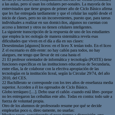
a las aulas, pero sí usan los celulares per-sonales. La mayoría de los
entrevistados que tiene grupos de primer año de Ciclo Básico afirma
que les fue entregada tardíamente y que el celular las suplió desde el
inicio de clases, pero no sin inconvenientes, puesto que, para tareas
individuales a realizar en sus domici-lios, algunos no cuentan con
acceso a Internet y otros no tienen celulares inteligentes.
La siguiente transcripción de la respuesta de uno de los estudiantes
que emplea la tec-nología de manera sistemática revela esas
dificultades que viven en el día a día en sus clases:
Desestimulan [algunos] liceos: en el liceo X tenían todo. En el liceo
Z el escenario es dife-rente: no hay cañón para todos, no hay
alargues, me tengo que llevar de mi casa hasta el
21 El profesor orientador de informática y tecnología (POITE) tiene
funciones específicas en las instituciones educativas de Secundaria,
entre ellas, la de colaborar con la efectiva apropiación de las
tecnologías en la institución liceal, según la Circular 29/74, del año
2010, del CES.
22 Bachillerato se corresponde con los tres años de enseñanza media
superior. Acceden a él los egresados de Ciclo Básico.
Globo terráqueo […]. Debo usar el cañón -cuando está libre- porque
no les entregaron las ceibalitas este año. Todas en contra: todo sale a
fuerza de voluntad propia.
Otro de los alumnos de profesorado resume por qué se decide
emplearlas poco o, direc-tamente, no usarlas:
Muchas veces, considerando el poco tiempo a disposición, uno