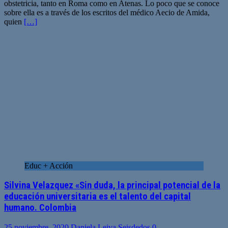
obstetricia, tanto en Roma como en Atenas. Lo poco que se conoce
sobre ella es a través de los escritos del médico Aecio de Amida,
quien
[…]
Educ + Acción
Silvina Velazquez «Sin duda, la principal potencial de la
educación universitaria es el talento del capital
humano. Colombia
25 noviembre, 2020
Daniela Leiva Seisdedos
0