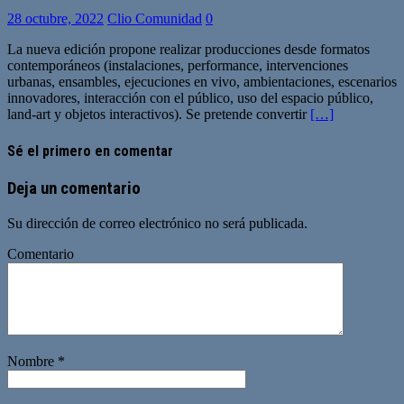
28 octubre, 2022
Clio Comunidad
0
La nueva edición propone realizar producciones desde formatos
contemporáneos (instalaciones, performance, intervenciones
urbanas, ensambles, ejecuciones en vivo, ambientaciones, escenarios
innovadores, interacción con el público, uso del espacio público,
land-art y objetos interactivos). Se pretende convertir
[…]
Sé el primero en comentar
Deja un comentario
Su dirección de correo electrónico no será publicada.
Comentario
Nombre
*