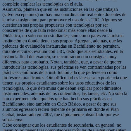
complejo emplear las tecnologías en el aula.
Asimismo, plantean que en las instituciones en las que trabajan
(salvo excepciones) no hay una coordinación real entre docentes de
la misma asignatura para promover el uso de las TIC. Algunos se
cuestionan sus propias propuestas con tecnologías por ser
conscientes de que falta reflexionar más sobre ellas desde la
Didáctica, no solo como estudiantes, sino como pares en la misma
institución en donde tienen sus grupos. Agregan, además, que las
prácticas de evaluación instauradas en Bachillerato no permiten,
durante el curso, evaluar con TIC, dado que sus estudiantes, en la
instancia final del examen, se encontrarían con consignas muy
diferentes para aprobarlo. Notan, también, que, a pesar de querer
introducir las tecnologías, sus prácticas se ven contaminadas por las
prácticas canónicas de la insti-tución a la que pertenecen como
profesores practicantes. Otra dificultad es la escasa expe-riencia que
tienen sus propios estudiantes sobre los usos educativos de las
tecnologías, lo que determina que deban explicar procedimientos
instrumentales, además de los conteni-dos, las tareas, etc. No solo la
han experimentado aquellos que han hecho sus prácticas en
Bachillerato, sino también en Ciclo Básico, a pesar de que sus
alumnos egresaron recien-temente de primaria en donde el Plan
Ceibal, instaurado en 2007, fue rápidamente absor-bido por ese
subsistema.
Cabe consignar que los estudiantes de secundaria, en general, no
llevan (o no tienen) las computadoras móviles de Ceibal (ceibalitas)