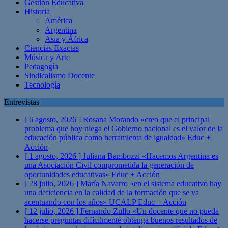
Gestión Educativa
Historia
América
Argentina
Asia y África
Ciencias Exactas
Música y Arte
Pedagogía
Sindicalismo Docente
Tecnología
Entrevistas
[ 6 agosto, 2026 ]
Rosana Morando «creo que el principal
problema que hoy niega el Gobierno nacional es el valor de la
educación pública como herramienta de igualdad»
Educ +
Acción
[ 1 agosto, 2026 ]
Juliana Bambozzi «Hacemos Argentina es
una Asociación Civil comprometida la generación de
oportunidades educativas»
Educ + Acción
[ 28 julio, 2026 ]
María Navarro «en el sistema educativo hay
una deficiencia en la calidad de la formación que se va
acentuando con los años» UCALP
Educ + Acción
[ 12 julio, 2026 ]
Fernando Zullo «Un docente que no pueda
hacerse preguntas difícilmente obtenga buenos resultados de