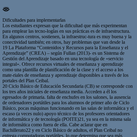
Dificultades para implementarlas
Los estudiantes expresan que la dificultad que más experimentan
para emplear las tecno-logías en sus prácticas es de infraestructura.
En algunos centros, sostienen, la infraestruc-tura es muy buena y la
conectividad también; en otros, hay problemas que van desde la
19 La Plataforma “Contenidos y Recursos para la Enseñanza y el
Aprendizaje” (CREA) – según Fullan (2013)- es un Sistema de
Gestión del Aprendizaje basado en una tecnología de «servicio
integral». Ofrece recursos virtuales de enseñanza y aprendizaje
como una plantilla de planificación de la clase y el acceso a los
mate-riales de enseñanza y aprendizaje disponibles a través de los
portales del Plan Ceibal.
20 Ciclo Básico de Educación Secundaria (CB) se corresponde con
los tres años iniciales de enseñanza media. Acceden a él los
egresados de primaria. falta de enchufes en los salones, la ausencia
de ordenadores portátiles para los alumnos de primer año de Ciclo
Básico, pocas máquinas funcionando en las salas de informática y el
escaso (a veces nulo) apoyo técnico de los profesores orientadores
de informática y de tecnología (POITE)21, ya sea en la misma sala
de informática como fuera de ella. Cabe aclarar que en
Bachillerato22 y en Ciclo Básico de adultos, el Plan Ceibal no
entrega computadoras portátiles, lo que determina que sea más