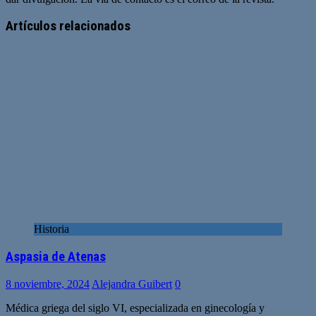
Sitio
web
Artículos relacionados
Historia
Aspasia de Atenas
8 noviembre, 2024
Alejandra Guibert
0
Médica griega del siglo VI, especializada en ginecología y