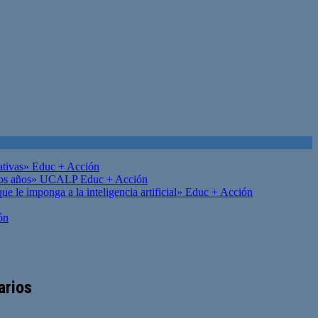
ativas»
Educ + Acción
on los años» UCALP
Educ + Acción
 le imponga a la inteligencia artificial»
Educ + Acción
ón
arios