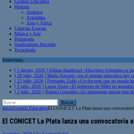
Gestión Educativa
Historia
América
Argentina
Asia y África
Ciencias Exactas
Música y Arte
Pedagogía
Sindicalismo Docente
Tecnología
Entrevistas
[ 1 agosto, 2026 ]
Juliana Bambozzi «Hacemos Argentina es una
[ 28 julio, 2026 ]
María Navarro «en el sistema educativo hay 
[ 12 julio, 2026 ]
Fernando Zullo «Un docente que no pueda hacer
[ 5 julio, 2026 ]
Laura Aloisi «El gobierno de Milei no garanti
[ 2 julio, 2026 ]
Nahuel González «Es importante iniciar esta di
Buscar:
Inicio
Gestión Educativa
El CONICET La Plata lanza una convocatoria a
El CONICET La Plata lanza una convocatoria a
2 octubre, 2020
Clio Comunidad
0