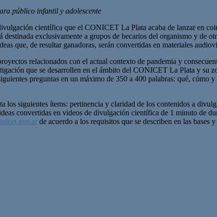
ra público infantil y adolescente
 divulgación científica que el CONICET La Plata acaba de lanzar en co
tá destinada exclusivamente a grupos de becarios del organismo y de otr
deas que, de resultar ganadoras, serán convertidas en materiales audiovi
royectos relacionados con el actual contexto de pandemia y consecuen
investigación que se desarrollen en el ámbito del CONICET La Plata y su 
 siguientes preguntas en un máximo de 350 a 400 palabras: qué, cómo y p
a los siguientes ítems: pertinencia y claridad de los contenidos a divulga
 ideas convertidas en videos de divulgación científica de 1 minuto de du
onicet.gov.ar
de acuerdo a los requisitos que se describen en las bases y 