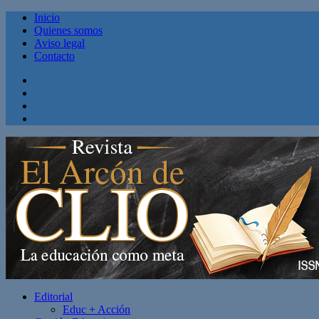
Inicio
Quienes somos
Aviso legal
Contacto
Facebook
Twitter
Linkedin
Youtube
Editorial
Educ + Acción