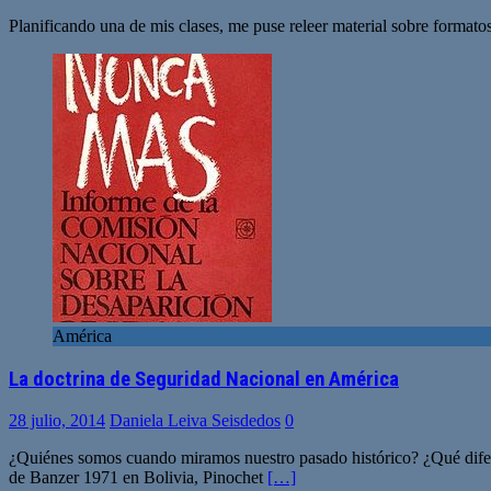
Planificando una de mis clases, me puse releer material sobre formatos
América
La doctrina de Seguridad Nacional en América
28 julio, 2014
Daniela Leiva Seisdedos
0
¿Quiénes somos cuando miramos nuestro pasado histórico? ¿Qué diferen
de Banzer 1971 en Bolivia, Pinochet
[…]