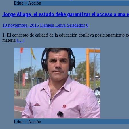
Educ + Acción
Jorge Aliaga, el estado debe garantizar el acceso a una 
10 noviembre, 2015
Daniela Leiva Seisdedos
0
1. El concepto de calidad de la educación conlleva posicionamiento pol
materia
[…]
Educ + Acción