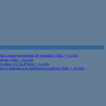
ública como herramienta de igualdad»
Educ + Acción
ativas»
Educ + Acción
on los años» UCALP
Educ + Acción
 le imponga a la inteligencia artificial»
Educ + Acción