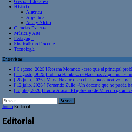
Gestión Educativa
Historia
América
Argentina
Asia y África
Ciencias Exactas
Música y Arte
Pedagogía
Sindicalismo Docente
Tecnología
Entrevistas
[ 6 agosto, 2026 ]
Rosana Morando «creo que el principal probl
[ 1 agosto, 2026 ]
Juliana Bambozzi «Hacemos Argentina es una
[ 28 julio, 2026 ]
María Navarro «en el sistema educativo hay 
[ 12 julio, 2026 ]
Fernando Zullo «Un docente que no pueda hacer
[ 5 julio, 2026 ]
Laura Aloisi «El gobierno de Milei no garanti
Buscar:
Inicio
Editorial
Editorial