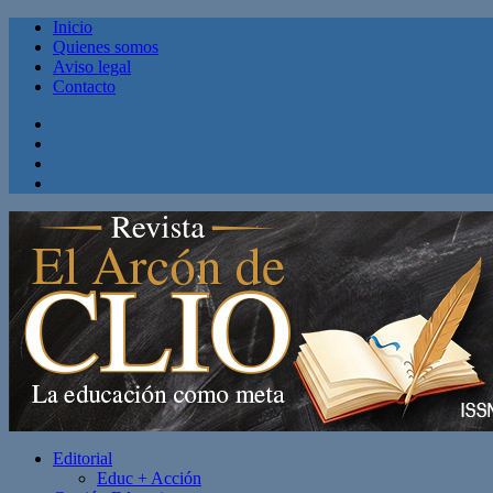
Inicio
Quienes somos
Aviso legal
Contacto
Facebook
Twitter
Linkedin
Youtube
Editorial
Educ + Acción