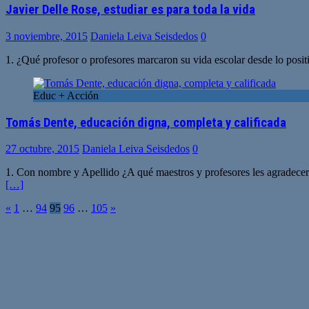
Javier Delle Rose, estudiar es para toda la vida
3 noviembre, 2015
Daniela Leiva Seisdedos
0
1. ¿Qué profesor o profesores marcaron su vida escolar desde lo posi
Educ + Acción
Tomás Dente, educación digna, completa y calificada
27 octubre, 2015
Daniela Leiva Seisdedos
0
1. Con nombre y Apellido ¿A qué maestros y profesores les agradecerí
[…]
Paginación
«
1
…
94
95
96
…
105
»
de
entradas