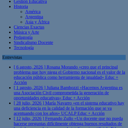
Gestión Educativa
Historia
América
Argentina
Asia y África
Ciencias Exactas
Música y Arte
Pedagogía
Sindicalismo Docente
Tecnología
Entrevistas
[ 6 agosto, 2026 ]
Rosana Morando «creo que el principal
problema que hoy niega el Gobierno nacional es el valor de la
educación pública como herramienta de igualdad»
Educ +
Acción
[ 1 agosto, 2026 ]
Juliana Bambozzi «Hacemos Argentina es
una Asociación Civil comprometida la generación de
oportunidades educativas»
Educ + Acción
[ 28 julio, 2026 ]
María Navarro «en el sistema educativo hay
una deficiencia en la calidad de la formación que se va
acentuando con los años» UCALP
Educ + Acción
[ 12 julio, 2026 ]
Fernando Zullo «Un docente que no pueda
hacerse preguntas difícilmente obtenga buenos resultados de