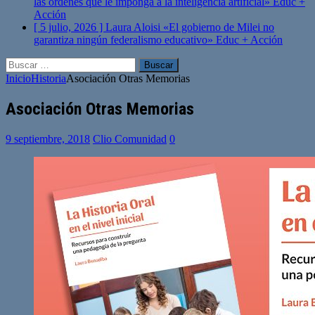
las órdenes que le imponga a la inteligencia artificial»
Educ +
Acción
[ 5 julio, 2026 ]
Laura Aloisi «El gobierno de Milei no
garantiza ningún federalismo educativo»
Educ + Acción
Buscar:
Inicio
Historia
Asociación Otras Memorias
Asociación Otras Memorias
9 septiembre, 2018
Clio Comunidad
0