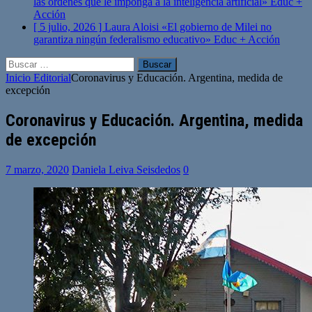
las órdenes que le imponga a la inteligencia artificial»
Educ +
Acción
[ 5 julio, 2026 ]
Laura Aloisi «El gobierno de Milei no
garantiza ningún federalismo educativo»
Educ + Acción
Buscar:
Inicio
Editorial
Coronavirus y Educación. Argentina, medida de
excepción
Coronavirus y Educación. Argentina, medida
de excepción
7 marzo, 2020
Daniela Leiva Seisdedos
0