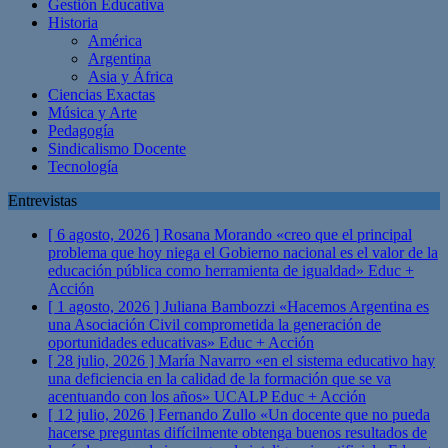
Gestión Educativa
Historia
América
Argentina
Asia y África
Ciencias Exactas
Música y Arte
Pedagogía
Sindicalismo Docente
Tecnología
Entrevistas
[ 6 agosto, 2026 ]
Rosana Morando «creo que el principal
problema que hoy niega el Gobierno nacional es el valor de la
educación pública como herramienta de igualdad»
Educ +
Acción
[ 1 agosto, 2026 ]
Juliana Bambozzi «Hacemos Argentina es
una Asociación Civil comprometida la generación de
oportunidades educativas»
Educ + Acción
[ 28 julio, 2026 ]
María Navarro «en el sistema educativo hay
una deficiencia en la calidad de la formación que se va
acentuando con los años» UCALP
Educ + Acción
[ 12 julio, 2026 ]
Fernando Zullo «Un docente que no pueda
hacerse preguntas difícilmente obtenga buenos resultados de