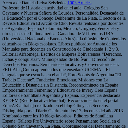
Acerca de Daniela Leiva Seisdedos
1003 Articles
Profesora de Historia en actividad en el aula. Colegios San
Cayetano y Nuestra Señora de Lourdes. Personalidad Destacada de
la Educación por el Concejo Deliberante de La Plata. Directora de la
Revista Educativa El Arcón de Clío. Revista realizada por docentes
de Argentina, España, Colombia, México, Uruguay, Venezuela y
otros países de Latinoamérica. Ganadora de VI Premios UBA
(Universidad Nacional de Buenos Aires) a la difusión de Contenidos
educativos en Blogs escolares. Libros publicados: Autora de los
Manuales para docentes en Construcción de Ciudadanía 1, 2 y 3.
Editorial Alfaomega. Escritos de Mujeres Bolivarenses “Derechos,
luchas y conquistas”. Municipalidad de Bolívar – Dirección de
Derechos Humanos. Seminarios educativos y Conversatorios en:
FEDIAP: ¿Cómo aprenden los que enseñan? UCEMA: “El
lenguaje que se escucha en el aula?, Foro Scouts de Argentina “El
Trabajo Decente”. Fundación Emocionar, Misiones con La
Educación a Distancia sin Distancia. Reconocimineto en España
Empoderamiento Femenino y Educativo de Invery Crea España.
Editores de Santillana Argentina y España. Experiencia destacada
REDEM (Red Educativa Mundial). Reconocimiento en el portal
EducAR al trabajo realizado en el blog Clio y sus Secretos.
Distinguida por el Diario Clarín entre los 13 docentes del año 2013.
Nombrado entre los 10 blogs favoritos. Editores de Santillana
España. Talleres Pre Universitario sobre Pensamiento Social en el
Colegio San Cayetano, La Plata. Coordinadora del Departamento de