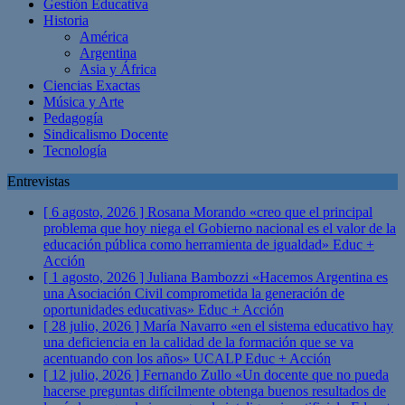
Gestión Educativa
Historia
América
Argentina
Asia y África
Ciencias Exactas
Música y Arte
Pedagogía
Sindicalismo Docente
Tecnología
Entrevistas
[ 6 agosto, 2026 ]
Rosana Morando «creo que el principal
problema que hoy niega el Gobierno nacional es el valor de la
educación pública como herramienta de igualdad»
Educ +
Acción
[ 1 agosto, 2026 ]
Juliana Bambozzi «Hacemos Argentina es
una Asociación Civil comprometida la generación de
oportunidades educativas»
Educ + Acción
[ 28 julio, 2026 ]
María Navarro «en el sistema educativo hay
una deficiencia en la calidad de la formación que se va
acentuando con los años» UCALP
Educ + Acción
[ 12 julio, 2026 ]
Fernando Zullo «Un docente que no pueda
hacerse preguntas difícilmente obtenga buenos resultados de