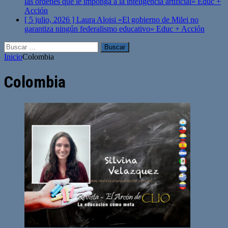
las órdenes que le imponga a la inteligencia artificial»
Educ +
Acción
[ 5 julio, 2026 ]
Laura Aloisi «El gobierno de Milei no
garantiza ningún federalismo educativo»
Educ + Acción
Buscar:
Inicio
Colombia
Colombia