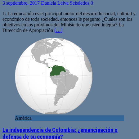
3 septiembre, 2017
Daniela Leiva Seisdedos
0
1. La educación es el principal motor del desarrollo social, cultural y
económico de toda sociedad, entonces le pregunto ¿Cuáles son los
objetivos en los próximos del Ministerio que usted integra? La
Dirección de Apropiación
[…]
América
La independencia de Colombia: ¿emancipación o
defensa de su economía?