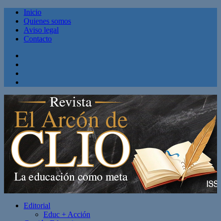
Inicio
Quienes somos
Aviso legal
Contacto
Facebook
Twitter
Linkedin
Youtube
Editorial
Educ + Acción