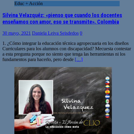
Educ + Acción
Silvina Velazquéz: «pienso que cuando los docentes
enseñamos con amor, eso se transmite». Colombia
30 mayo, 2021
Daniela Leiva Seisdedos
0
1. ¿Cómo integrar la educación técnica agropecuaria en los diseños
Curriculares para los alumnos con discapacidad? Mecuesta contestar
a esta pregunta porque no siento que tenga las herramientas ni los
fundamentos para hacerlo, pero desde
[…]