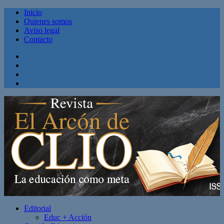
Inicio
Quienes somos
Aviso legal
Contacto
Facebook
Twitter
Linkedin
Youtube
Editorial
Educ + Acción