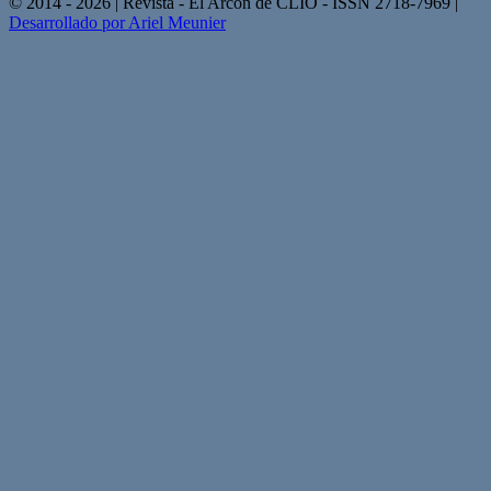
© 2014 - 2026 | Revista - El Arcón de CLIO - ISSN 2718-7969 |
Desarrollado por Ariel Meunier