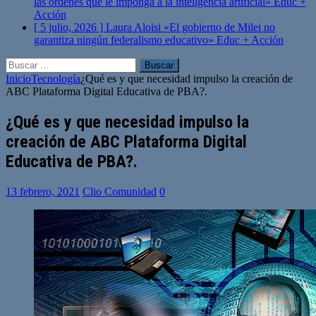
las órdenes que le imponga a la inteligencia artificial»
Educ +
Acción
[ 5 julio, 2026 ]
Laura Aloisi «El gobierno de Milei no
garantiza ningún federalismo educativo»
Educ + Acción
Buscar:
Inicio
Tecnología
¿Qué es y que necesidad impulso la creación de
ABC Plataforma Digital Educativa de PBA?.
¿Qué es y que necesidad impulso la
creación de ABC Plataforma Digital
Educativa de PBA?.
13 febrero, 2021
Clio Comunidad
0