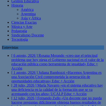
Gestión Educativa
Historia
América
Argentina
Asia y África
Ciencias Exactas
Música y Arte
Pedagogía
Sindicalismo Docente
Tecnología
Entrevistas
[ 6 agosto, 2026 ]
Rosana Morando «creo que el principal
problema que hoy niega el Gobierno nacional es el valor de la
educación pública como herramienta de igualdad»
Educ +
Acción
[ 1 agosto, 2026 ]
Juliana Bambozzi «Hacemos Argentina es
una Asociación Civil comprometida la generación de
oportunidades educativas»
Educ + Acción
[ 28 julio, 2026 ]
María Navarro «en el sistema educativo hay
una deficiencia en la calidad de la formación que se va
acentuando con los años» UCALP
Educ + Acción
[ 12 julio, 2026 ]
Fernando Zullo «Un docente que no pueda
hacerse preguntas difícilmente obtenga buenos resultados de