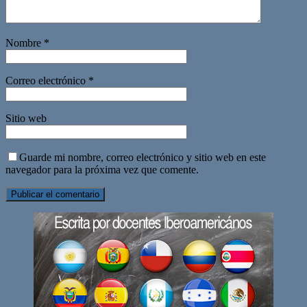
Nombre
*
Correo electrónico
*
Sitio web
Guarde mi nombre, correo electrónico y sitio web en este
navegador para la próxima vez que comente.