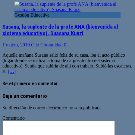
Gestión Educativa
Susana, la suplente de la profe ANA (bienvenida al
sistema educativo). Suasana Kunzi
1 marzo, 2019
Clio Comunidad
0
Aquella mañana Susana salió feliz de su casa, iba al acto público
(lugar donde se realiza la toma de cargos dentro del sistema
educativo). Sentía que saldría de allí con trabajo. Subió las escaleras,
su
[…]
Sé el primero en comentar
Deja un comentario
Su dirección de correo electrónico no será publicada.
Comentario