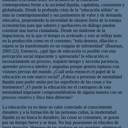
contemporánea frente a la sociedad líquida, capitalista, consumista y
globalizada. Desde la profunda crisis de la “educación sólida“ se
mira la contemporaneidad y sus parámetros de valor y de demanda
educativa, proponiendo la necesidad de situarse fuera de la trampa
economicista para que saberes y quehaceres en diálogo puedan
construir una nueva ciudadanía. Desde un síndrome de la
impaciencia, en la que el tiempo es acelerado y esto se refleja tanto
en la producción como en el consumo; “toda demora, dilación o
espera se ha transformado en un estigma de inferioridad” (Bauman,
2005:22). Entonces, ¿qué tipo de educación es posible con esta
percepción social impaciente y apresurada? la educación es
necesariamente un proceso, requiere tiempo y necesita paciencia,
aprender provoca miedos y angustias porque genera rupturas con
visiones previas del mundo. ¿Cuál sería entonces el papel de la
educación en este marco social? ¿Educar a personas de mentalidad
líquida para poder andar por las superficies de las cosas y los
fenómenos? ¿O puede la educación ser el contrapeso de esta
mentalidad imperante comprometiéndose de alguna manera con un
proceso creativo y ético bien diferente?
La educación ya no tiene su valor conectado al conocimiento
duradero y a la formación de las personas cultas, la modernidad
líquida ya no busca lo duradero, las cosas se consumen, se gozan
por un tiempo breve y se tiran. No hay posesiones ni vínculos de
larga duración, liberarse de las ataduras es un mandato, eliminar el