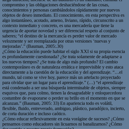
compromiso y las obligaciones deshaciéndose de las cosas,
conocimientos y personas cambiándolos rápidamente por nuevos
objetos de deseo inmediato. El conocimiento, en esta perspectiva es
algo instantáneo, acotado, ameno, liviano, rápido, circunscrito a un
contexto inmediato y concreto, es una mercadería que tiene la
urgencia de aportar novedad y ser diferencial respeto al conjunto de
saberes; “el destino de la mercancía es perder valor de mercado
velozmente y ser reemplazada por otras versiones ‘nuevas y
mejoradas’.” (Bauman, 2005:.30)
¿Cómo la educación puede habitar el siglo XXI si su propia esencia
es profundamente cuestionada? ¿Se trata solamente de adaptarse a
los nuevos tiempos? ¿Se trata de algo más profundo? El cambio
contemporáneo es de naturaleza errática e imprevisible y esto ataca
directamente a la cuestión de la educación y del aprendizaje. “…el
mundo, tal como se vive hoy, parece más un artefacto proyectado
para olvidar que un lugar para el aprendizaje.” (…) “el aprendizaje
está condenado a ser una búsqueda interminable de objetos, siempre
esquivos que, para colmo, tienen la desagradable y enloquecedora
costumbre de evaporarse o perder su brillo en el momento en que se
alcanzan.” (Bauman, 2005: 33) En apariencia todo es volátil,
flexible, fluido, entreverado, ambiguo, plástico, paradójico, incierto,
de corta duración e incluso caótico.
¿Cómo educar reflexivamente en esta vorágine de sucesos? ¿Cómo
pensarnos como educadores sin licuarnos ni banalizarnos? ¿Cómo