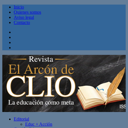
Inicio
Quienes somos
Aviso legal
Contacto
Facebook
Twitter
Linkedin
Youtube
Editorial
Educ + Acción