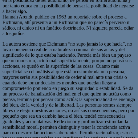
en la posibilidad de ser autónomo, de pensar en forma autónoma y
por tanto educa en la posibilidad de pensar la posibilidad de negarse
a hacer algo.
Hannah Arendt, publicó en 1963 un reportaje sobre el proceso a
Eichmann, allí presenta a un Eichmann que no parecía perverso ni
sádico, ni cínico ni un fanático doctrinario. Ni siquiera parecía odiar
a los judíos.
La autora sostiene que Eichmann “no supo jamás lo que hacía”, no
tuvo conciencia real de la naturaleza criminal de sus actos y del
significado de lo que estaba haciendo. Parecía más bien un payaso
que un monstruo, actuó mal superficialmente, porque no pensó sus
acciones, se quedó en la superficie de las cosas. Cuanto más
superficial sea el análisis al que está acostumbrada una persona,
mayores serán sus posibilidades de ceder al mal ante una crisis o
cuando debe tomar decisiones morales que puedan llegar a
comprometerlo poniendo en juego su seguridad o estabilidad. Se da
un proceso de banalización del mal en el que quién no actúa como
piensa, termina por pensar como actúa; la superficialidad es enemiga
del bien, de la verdad y de la libertad. Las personas somos siempre
libres de elegir nuestras acciones, no así sus consecuencias, pero por
pequeño que sea un cambio hacia el bien, tendrá consecuencias
graduales y acumulativas. Reflexionar y profundizar estimulan la
sensibilidad moral, permiten distinguir y tener la conciencia activa
para no desarrollar acciones aberrantes. Permite racionalizar, esto es