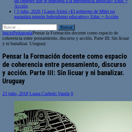
las órdenes que le imponga a la inteligencia artificial»
Educ +
Acción
[ 5 julio, 2026 ]
Laura Aloisi «El gobierno de Milei no
garantiza ningún federalismo educativo»
Educ + Acción
Buscar:
Inicio
Pedagogía
Pensar la Formación docente como espacio de
coherencia entre pensamiento, discurso y acción. Parte III: Sin licuar
y ni banalizar. Uruguay
Pensar la Formación docente como espacio
de coherencia entre pensamiento, discurso
y acción. Parte III: Sin licuar y ni banalizar.
Uruguay
23 julio, 2018
Laura Curbelo Varela
0