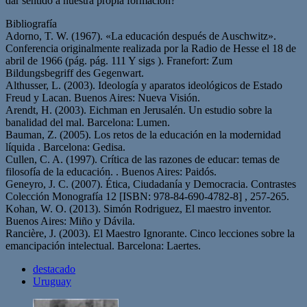
dar sentido a nuestra propia formación?
Bibliografía
Adorno, T. W. (1967). «La educación después de Auschwitz».
Conferencia originalmente realizada por la Radio de Hesse el 18 de
abril de 1966 (pág. pág. 111 Y sigs ). Franefort: Zum
Bildungsbegriff des Gegenwart.
Althusser, L. (2003). Ideología y aparatos ideológicos de Estado
Freud y Lacan. Buenos Aires: Nueva Visión.
Arendt, H. (2003). Eichman en Jerusalén. Un estudio sobre la
banalidad del mal. Barcelona: Lumen.
Bauman, Z. (2005). Los retos de la educación en la modernidad
líquida . Barcelona: Gedisa.
Cullen, C. A. (1997). Crítica de las razones de educar: temas de
filosofía de la educación. . Buenos Aires: Paidós.
Geneyro, J. C. (2007). Ética, Ciudadanía y Democracia. Contrastes
Colección Monografía 12 [ISBN: 978-84-690-4782-8] , 257-265.
Kohan, W. O. (2013). Simón Rodriguez, El maestro inventor.
Buenos Aires: Miño y Dávila.
Rancière, J. (2003). El Maestro Ignorante. Cinco lecciones sobre la
emancipación intelectual. Barcelona: Laertes.
destacado
Uruguay