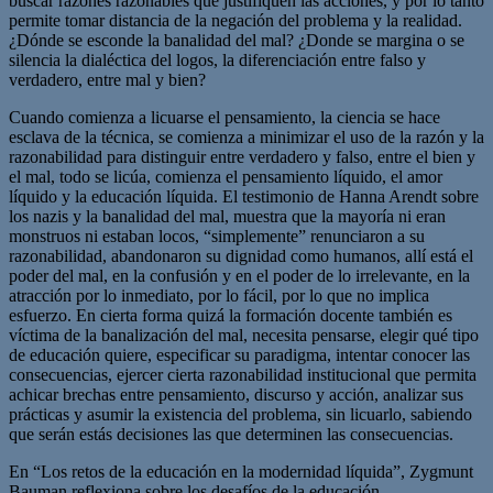
buscar razones razonables que justifiquen las acciones, y por lo tanto
permite tomar distancia de la negación del problema y la realidad.
¿Dónde se esconde la banalidad del mal? ¿Donde se margina o se
silencia la dialéctica del logos, la diferenciación entre falso y
verdadero, entre mal y bien?
Cuando comienza a licuarse el pensamiento, la ciencia se hace
esclava de la técnica, se comienza a minimizar el uso de la razón y la
razonabilidad para distinguir entre verdadero y falso, entre el bien y
el mal, todo se licúa, comienza el pensamiento líquido, el amor
líquido y la educación líquida. El testimonio de Hanna Arendt sobre
los nazis y la banalidad del mal, muestra que la mayoría ni eran
monstruos ni estaban locos, “simplemente” renunciaron a su
razonabilidad, abandonaron su dignidad como humanos, allí está el
poder del mal, en la confusión y en el poder de lo irrelevante, en la
atracción por lo inmediato, por lo fácil, por lo que no implica
esfuerzo. En cierta forma quizá la formación docente también es
víctima de la banalización del mal, necesita pensarse, elegir qué tipo
de educación quiere, especificar su paradigma, intentar conocer las
consecuencias, ejercer cierta razonabilidad institucional que permita
achicar brechas entre pensamiento, discurso y acción, analizar sus
prácticas y asumir la existencia del problema, sin licuarlo, sabiendo
que serán estás decisiones las que determinen las consecuencias.
En “Los retos de la educación en la modernidad líquida”, Zygmunt
Bauman reflexiona sobre los desafíos de la educación