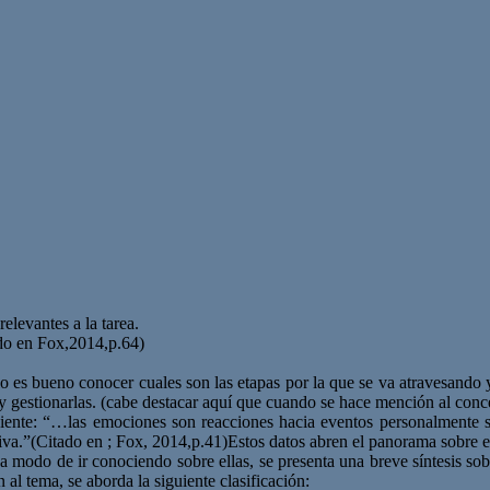
elevantes a la tarea.
ado en Fox,2014,p.64)
lo es bueno conocer cuales son las etapas por la que se va atravesando y
 y gestionarlas. (cabe destacar aquí que cuando se hace mención al conce
iente: “…las emociones son reacciones hacia eventos personalmente si
iva.”(Citado en ; Fox, 2014,p.41)Estos datos abren el panorama sobre el
s a modo de ir conociendo sobre ellas, se presenta una breve síntesis s
al tema, se aborda la siguiente clasificación: