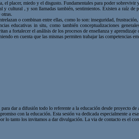
a, el placer, miedo y el disgusto. Fundamentales para poder sobrevivir y s
al y cultural , y son llamadas también, sentimientos. Existen a raíz d
 otras.
elazan o combinan entre ellas, como lo son: inseguridad, frustración, 
cias educativas in situ, como también conceptualizaciones generales
a fortalecer el análisis de los procesos de enseñanza y aprendizaje qu
teniendo en cuenta que las mismas permiten trabajar las competencias em
 para dar a difusión todo lo referente a la educación desde proyecto de 
promiso con la educación. Esta sesión va dedicada especialmente a es
r lo tanto los invitamos a dar divulgación. La via de contacto es el corr