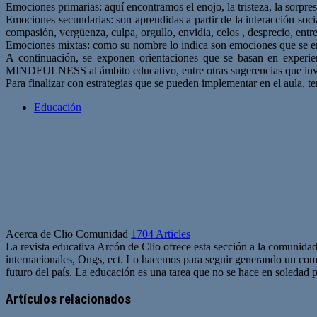
Emociones primarias: aquí encontramos el enojo, la tristeza, la sorpres
Emociones secundarias: son aprendidas a partir de la interacción soci
compasión, vergüenza, culpa, orgullo, envidia, celos , desprecio, entre
Emociones mixtas: como su nombre lo indica son emociones que se entr
A continuación, se exponen orientaciones que se basan en experien
MINDFULNESS al ámbito educativo, entre otras sugerencias que invitan 
Para finalizar con estrategias que se pueden implementar en el aula, 
Educación
Acerca de Clio Comunidad
1704 Articles
La revista educativa Arcón de Clio ofrece esta sección a la comunidad
internacionales, Ongs, ect. Lo hacemos para seguir generando un com
futuro del país. La educación es una tarea que no se hace en soledad po
Sitio
web
Artículos relacionados