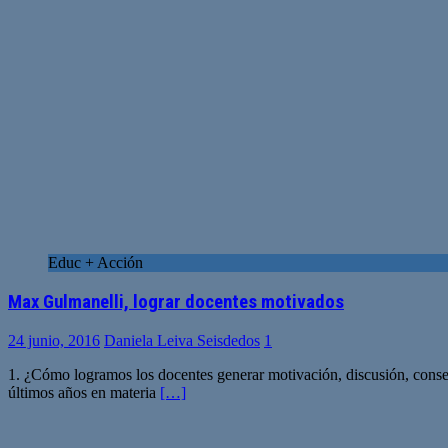
Educ + Acción
Max Gulmanelli, lograr docentes motivados
24 junio, 2016
Daniela Leiva Seisdedos
1
1. ¿Cómo logramos los docentes generar motivación, discusión, conse
últimos años en materia
[…]