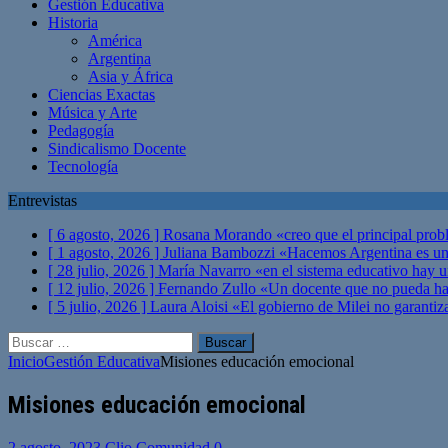
Gestión Educativa
Historia
América
Argentina
Asia y África
Ciencias Exactas
Música y Arte
Pedagogía
Sindicalismo Docente
Tecnología
Entrevistas
[ 6 agosto, 2026 ]
Rosana Morando «creo que el principal probl
[ 1 agosto, 2026 ]
Juliana Bambozzi «Hacemos Argentina es una
[ 28 julio, 2026 ]
María Navarro «en el sistema educativo hay 
[ 12 julio, 2026 ]
Fernando Zullo «Un docente que no pueda hacer
[ 5 julio, 2026 ]
Laura Aloisi «El gobierno de Milei no garanti
Buscar:
Inicio
Gestión Educativa
Misiones educación emocional
Misiones educación emocional
2 agosto, 2023
Clio Comunidad
0