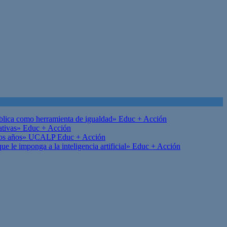
ública como herramienta de igualdad»
Educ + Acción
ativas»
Educ + Acción
on los años» UCALP
Educ + Acción
 le imponga a la inteligencia artificial»
Educ + Acción