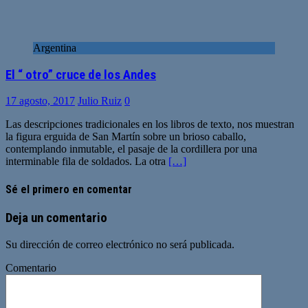
Argentina
El “ otro” cruce de los Andes
17 agosto, 2017
Julio Ruiz
0
Las descripciones tradicionales en los libros de texto, nos muestran
la figura erguida de San Martín sobre un brioso caballo,
contemplando inmutable, el pasaje de la cordillera por una
interminable fila de soldados. La otra
[…]
Sé el primero en comentar
Deja un comentario
Su dirección de correo electrónico no será publicada.
Comentario