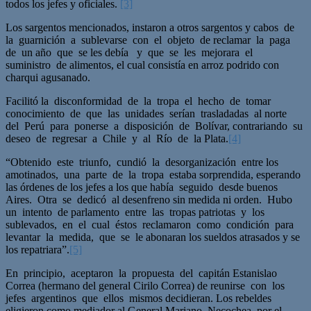
todos los jefes y oficiales.
[3]
Los sargentos mencionados, instaron a otros sargentos y cabos de
la guarnición a sublevarse con el objeto de reclamar la paga
de un año que se les debía y que se les mejorara el
suministro de alimentos, el cual consistía en arroz podrido con
charqui agusanado.
Facilitó la disconformidad de la tropa el hecho de tomar
conocimiento de que las unidades serían trasladadas al norte
del Perú para ponerse a disposición de Bolívar, contrariando su
deseo de regresar a Chile y al Río de la Plata.
[4]
“Obtenido este triunfo, cundió la desorganización entre los
amotinados, una parte de la tropa estaba sorprendida, esperando
las órdenes de los jefes a los que había seguido desde buenos
Aires. Otra se dedicó al desenfreno sin medida ni orden. Hubo
un intento de parlamento entre las tropas patriotas y los
sublevados, en el cual éstos reclamaron como condición para
levantar la medida, que se le abonaran los sueldos atrasados y se
los repatriara”.
[5]
En principio, aceptaron la propuesta del capitán Estanislao
Correa (hermano del general Cirilo Correa) de reunirse con los
jefes argentinos que ellos mismos decidieran. Los rebeldes
eligieron como mediador al General Mariano Necochea, por el