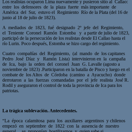
Los realistas ocuparon Lima nuevamente y pusieron sitio al Callao:
entre los defensores de la plaza fuerte más importante de
América del Sur, estuvo el Regimiento Río de la Plata (del 16 de
junio al 18 de julio de 1823).
A mediados de 1823, fué designado 2º jefe del Regimiento,
el Teniente Coronel Ramón Estomba y a partir de julio de 1823,
participó de la persecución de los realistas desde El Callao hasta el
río Lurin. Poco después, Estomba se hizo cargo del regimiento.
Cuatro compañías del Regimiento, (al mando de los capitanes
Pedro José Díaz y Ramón Lista) intervinieron en la campaña
de Ica, bajo la orden del coronel Juan G. Lavalle (agosto a
noviembre de 1823) .Participaron en la batalla de Pisco y luego en el
combate de los Altos de Córdoba (camino a Ayacucho) donde
derrotaron a las fuerzas comandadas por el jefe realista José R.
Rodil y aseguraron el control de toda la provincia de Ica para los
patriotas.
La trágica sublevación. Antecedentes.
“La época calamitosa para los auxiliares argentinos y chilenos
empezó en septiembre de 1822 con la ausencia de nuestro
general… se proponían hostilizarnos y quien sabe si