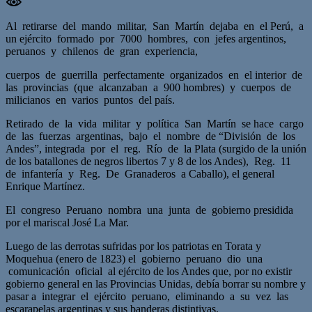
Al retirarse del mando militar, San Martín dejaba en el Perú, a
un ejército formado por 7000 hombres, con jefes argentinos,
peruanos y chilenos de gran experiencia,
cuerpos de guerrilla perfectamente organizados en el interior de
las provincias (que alcanzaban a 900 hombres) y cuerpos de
milicianos en varios puntos del país.
Retirado de la vida militar y política San Martín se hace cargo
de las fuerzas argentinas, bajo el nombre de “División de los
Andes”, integrada por el reg. Río de la Plata (surgido de la unión
de los batallones de negros libertos 7 y 8 de los Andes), Reg. 11
de infantería y Reg. De Granaderos a Caballo), el general
Enrique Martínez.
El congreso Peruano nombra una junta de gobierno presidida
por el mariscal José La Mar.
Luego de las derrotas sufridas por los patriotas en Torata y
Moquehua (enero de 1823) el gobierno peruano dio una
comunicación oficial al ejército de los Andes que, por no existir
gobierno general en las Provincias Unidas, debía borrar su nombre y
pasar a integrar el ejército peruano, eliminando a su vez las
escarapelas argentinas y sus banderas distintivas.