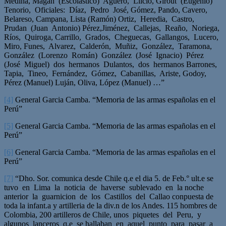
Medina, Magan (Escolástico) Agüero, Llicio, Girout (Eugenio)
Tenorio, Oficiales: Díaz, Pedro José, Gómez, Pando, Cavero,
Belareso, Campana, Lista (Ramón) Ortiz, Heredia, Castro,
Prudan (Juan Antonio) Pérez,Jiménez, Callejas, Reaño, Noriega,
Ríos, Quiroga, Carrillo, Grados, Cheguecas, Gallangos, Lucero,
Miro, Funes, Alvarez, Calderón, Muñiz, González, Taramona,
González (Lorenzo Román) González (José Ignacio) Pérez
(José Miguel) dos hermanos Dulantos, dos hermanos Barrones,
Tapia, Tineo, Fernández, Gómez, Cabanillas, Ariste, Godoy,
Pérez (Manuel) Luján, Oliva, López (Manuel) …”
[4]
General Garcia Camba. “Memoria de las armas españolas en el
Perú”
[5]
General Garcia Camba. “Memoria de las armas españolas en el
Perú”
[6]
General Garcia Camba. “Memoria de las armas españolas en el
Perú”
[7]
“Dho. Sor. comunica desde Chile q.e el dia 5. de Feb.° ult.e se
tuvo en Lima la noticia de haverse sublevado en la noche
anterior la guarnicion de los Castillos del Callao conpuesta de
toda la infant.a y artilleria de la div.n de los Andes. 115 hombres de
Colombia, 200 artilleros de Chile, unos piquetes del Peru, y
algunos lanceros q.e se hallaban en aquel punto para pasar a