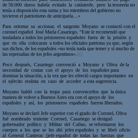
de 50.000 duros habría evitado la catástrofe, pero la tesorería no
tenía a disposición esta suma y los miembros del gobierno no
tuvieron el patriotismo de anticiparla…»
Para orientar su accionar, el sargento Moyano se contactó con el
coronel español José María Casariego. “Este le recomendó que
trasladara a todos los prisioneros españoles fuera de la prisión y
que en ella colocaran a todos los oficiales patriotas ya que, según
sus dichos, de los españoles «no tenía nada que temer y sí mucho de
las represalias de los jefes argentinos».
[6]
Poco después, Casariego convenció a Moyano y Oliva de la
necesidad de contar con el apoyo de los españoles para
dominar la situación, a la vez que les ofreció cargos importantes en
el ejército realista en caso de acceder a esta sugerencia.
Moyano habló con la tropa para convencerlos que la única
manera de volver a Buenos Aires era con el apoyo de los
españoles y así, los prisioneros españoles fueron liberados.
Moyano se declaró Jefe superior con el grado de Coronel, Oliva
fué nombrado teniente Coronel, Casariego se designó
gobernador político y Militar del Callao, se reformaron los
cuerpos a los que se les dió jefes españoles y se libró oficio
al General Canterac (jefe español de todas las fuerzas que