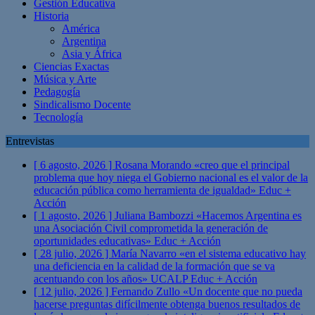
Gestión Educativa
Historia
América
Argentina
Asia y África
Ciencias Exactas
Música y Arte
Pedagogía
Sindicalismo Docente
Tecnología
Entrevistas
[ 6 agosto, 2026 ]
Rosana Morando «creo que el principal
problema que hoy niega el Gobierno nacional es el valor de la
educación pública como herramienta de igualdad»
Educ +
Acción
[ 1 agosto, 2026 ]
Juliana Bambozzi «Hacemos Argentina es
una Asociación Civil comprometida la generación de
oportunidades educativas»
Educ + Acción
[ 28 julio, 2026 ]
María Navarro «en el sistema educativo hay
una deficiencia en la calidad de la formación que se va
acentuando con los años» UCALP
Educ + Acción
[ 12 julio, 2026 ]
Fernando Zullo «Un docente que no pueda
hacerse preguntas difícilmente obtenga buenos resultados de