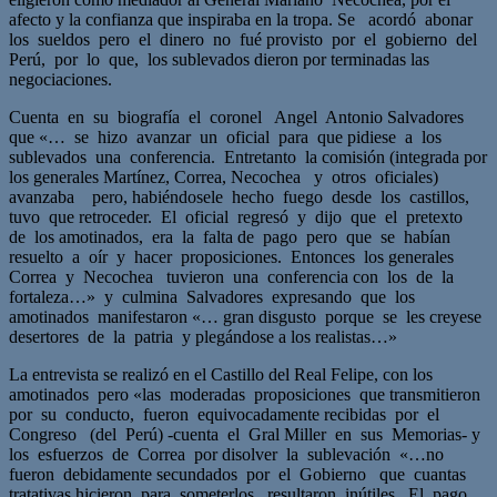
afecto y la confianza que inspiraba en la tropa. Se acordó abonar
los sueldos pero el dinero no fué provisto por el gobierno del
Perú, por lo que, los sublevados dieron por terminadas las
negociaciones.
Cuenta en su biografía el coronel Angel Antonio Salvadores
que «… se hizo avanzar un oficial para que pidiese a los
sublevados una conferencia. Entretanto la comisión (integrada por
los generales Martínez, Correa, Necochea y otros oficiales)
avanzaba pero, habiéndosele hecho fuego desde los castillos,
tuvo que retroceder. El oficial regresó y dijo que el pretexto
de los amotinados, era la falta de pago pero que se habían
resuelto a oír y hacer proposiciones. Entonces los generales
Correa y Necochea tuvieron una conferencia con los de la
fortaleza…» y culmina Salvadores expresando que los
amotinados manifestaron «… gran disgusto porque se les creyese
desertores de la patria y plegándose a los realistas…»
La entrevista se realizó en el Castillo del Real Felipe, con los
amotinados pero «las moderadas proposiciones que transmitieron
por su conducto, fueron equivocadamente recibidas por el
Congreso (del Perú) -cuenta el Gral Miller en sus Memorias- y
los esfuerzos de Correa por disolver la sublevación «…no
fueron debidamente secundados por el Gobierno que cuantas
tratativas hicieron para someterlos, resultaron inútiles. El pago