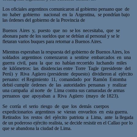
Los oficiales argentinos comunicaron al gobierno peruano que de
no haber gobierno nacional en la Argentina, se pondrían bajo
las órdenes del gobierno de la Provincia de
Buenos Aires y, puesto que no se los necesitaba, que se
abonara parte de los sueldos que se debían al personal y se le
fletaran varios buques para retornar a Buenos Aires.
Mientras esperaban la respuesta del gobierno de Buenos Aires, los
soldados argentinos comenzaron a sentirse embarcados en una
guerra civil, para la que no habían recorrido luchando miles
de kilómetros: las disidencias entre Torre Tagle (presidente del
Perú) y Riva Agüero (presidente depuesto) dividieron al ejército
peruano: el Regimiento 11, comandado por Ramón Estomba
debió cumplir órdenes de las autoridades peruanas y realizar
una campaña al norte de Lima contra sus camaradas de armas
peruanos que apoyaban a Riva Agüero (mayo de 1823).
Se corría el serio riesgo de que los demás cuerpos
expedicionarios argentinos se vieran envueltos en esta guerra.
Retirados los restos del ejército patriota a Lima, ante la llegada
de un poderoso ejército realista, se decide resistir en el Callao por lo
que se abandona la ciudad de Lima.