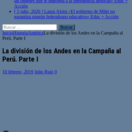
las órdenes que le imponga a la inteligencia artificial»
Educ +
Acción
[ 5 julio, 2026 ]
Laura Aloisi «El gobierno de Milei no
garantiza ningún federalismo educativo»
Educ + Acción
Buscar:
Inicio
Historia
América
La división de los Andes en la Campaña al
Perú. Parte I
La división de los Andes en la Campaña al
Perú. Parte I
10 febrero, 2019
Julio Ruiz
0