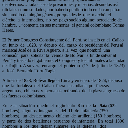
disolvernos… toda clase de privaciones y miserias: desnudos así
oficiales como soldados, por haberlo perdido todo en la campaña:
sin auxilio de ningún género, porque desde que marchó el
ejército a intermedios, no se pagó sueldo alguno: pereciendo de
hambre….”comenta en sus memorias, el general colombiano Tomas
Heres.
El Primer Congreso Constituyente del Perú, se instaló en el Callao
en junio de 1823, y depuso del cargo de presidente del Perú al
mariscal José de la Riva Agüero, a la vez que nombró una
comisión para solicitar la venida de Bolívar “a fin de salvar al
Perú” y trasladó el gobierno, el Congreso y los tribunales a la ciudad
de Trujillo. A su vez, encargó el gobierno (17 de julio de 1823)
a José Bernardo Torre Tagle.
A fines de 1823, Bolívar llegó a Lima y en enero de 1824, dispuso
que la fortaleza del Callao fuera custodiada por fuerzas
argentinas, chilenas y peruanas retirando de la plaza al grueso de
las fuerzas colombianas.
En esta situación quedó el regimiento Río de la Plata (622
hombres), algunos integrantes del 11 de infantería (350
hombres), un destacamento chileno de artillería (150 hombres)
y parte de dos batallones peruanos de infantería. En total 1300
hombres a los que debían sumarse en la defensa, dos