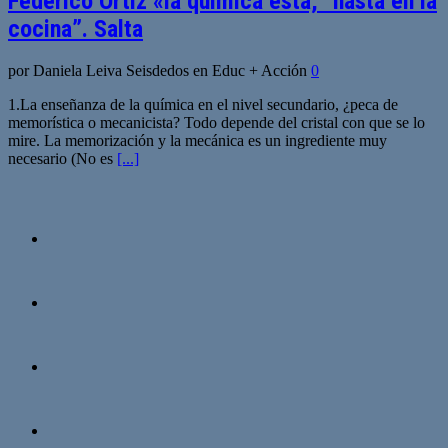
Federico Ortíz «la química está, “hasta en la
cocina”. Salta
por Daniela Leiva Seisdedos en Educ + Acción
0
1.La enseñanza de la química en el nivel secundario, ¿peca de
memorística o mecanicista? Todo depende del cristal con que se lo
mire. La memorización y la mecánica es un ingrediente muy
necesario (No es
[...]