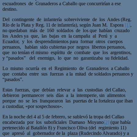
escuadrones de Granaderos a Caballo que concurrirían a ese
destino.
Del contingente de infantería sobreviviente de los Andes (Reg.
Río de la Plata y Reg. 11 de infantería), según Juan M. Espora
[1]
,
no quedaban más de 160 soldados de los que habían cruzado
los Andes ya que, las bajas en la campaña al Perú y a
Ecuador, y los desprendimientos para formar otros cuerpos
peruanos, habían sido cubiertas por negros libertos peruanos,
que no tenían el mismo espíritu de combate que los argentinos,
y “pasados” del enemigo, lo que no garantizaba su fidelidad.
Lo mismo ocurría en el Regimiento de Granaderos a Caballo
que contaba entre sus fuerzas a la mitad de soldados peruanos y
“pasados”.
Estas fuerzas, que debían relevar a las custodias del Callao,
debieron permanecer seis días a la intemperie, sin alimentos
porque no se les franquearon las puertas de la fortaleza que iban
a custodiar, «por sospechosos».
En la noche del 4 al 5 de febrero, se sublevó la tropa del Callao
encabezada por los suboficiales Damaso Moyano
[2]
(que había
pertenecido al Batallón 8) y Francisco Oliva (del regimiento 11)
que apresó al gobernador de la plaza (Rudecindo Alvarado) y a