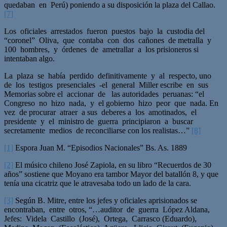
quedaban en Perú) poniendo a su disposición la plaza del Callao.
[7]
Los oficiales arrestados fueron puestos bajo la custodia del
“coronel” Oliva, que contaba con dos cañones de metralla y
100 hombres, y órdenes de ametrallar a los prisioneros si
intentaban algo.
La plaza se había perdido definitivamente y al respecto, uno
de los testigos presenciales -el general Miller escribe en sus
Memorias sobre el accionar de las autoridades peruanas: “el
Congreso no hizo nada, y el gobierno hizo peor que nada. En
vez de procurar atraer a sus deberes a los amotinados, el
presidente y el ministro de guerra principiaron a buscar
secretamente medios de reconciliarse con los realistas…”
[8]
[1]
Espora Juan M. “Episodios Nacionales” Bs. As. 1889
[2]
El músico chileno José Zapiola, en su libro “Recuerdos de 30
años” sostiene que Moyano era tambor Mayor del batallón 8, y que
tenía una cicatriz que le atravesaba todo un lado de la cara.
[3]
Según B. Mitre, entre los jefes y oficiales aprisionados se
encontraban, entre otros, “…auditor de guerra López Aldana,
Jefes: Videla Castillo (José), Ortega, Carrasco (Eduardo),