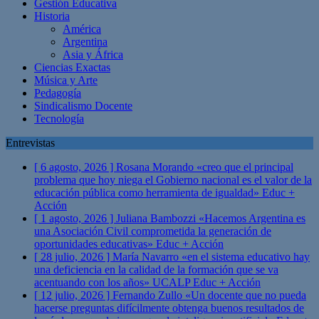
Gestión Educativa
Historia
América
Argentina
Asia y África
Ciencias Exactas
Música y Arte
Pedagogía
Sindicalismo Docente
Tecnología
Entrevistas
[ 6 agosto, 2026 ]
Rosana Morando «creo que el principal
problema que hoy niega el Gobierno nacional es el valor de la
educación pública como herramienta de igualdad»
Educ +
Acción
[ 1 agosto, 2026 ]
Juliana Bambozzi «Hacemos Argentina es
una Asociación Civil comprometida la generación de
oportunidades educativas»
Educ + Acción
[ 28 julio, 2026 ]
María Navarro «en el sistema educativo hay
una deficiencia en la calidad de la formación que se va
acentuando con los años» UCALP
Educ + Acción
[ 12 julio, 2026 ]
Fernando Zullo «Un docente que no pueda
hacerse preguntas difícilmente obtenga buenos resultados de