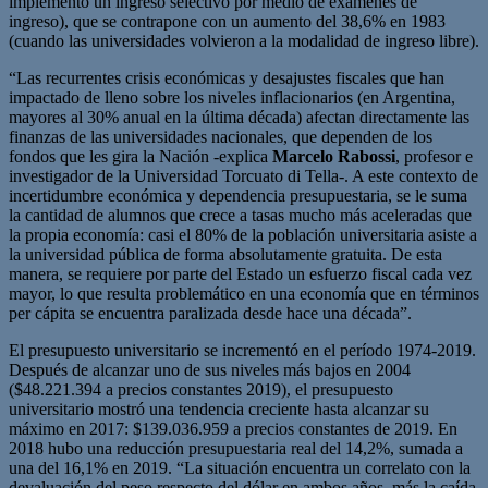
implementó un ingreso selectivo por medio de exámenes de
ingreso), que se contrapone con un aumento del 38,6% en 1983
(cuando las universidades volvieron a la modalidad de ingreso libre).
“Las recurrentes crisis económicas y desajustes fiscales que han
impactado de lleno sobre los niveles inflacionarios (en Argentina,
mayores al 30% anual en la última década) afectan directamente las
finanzas de las universidades nacionales, que dependen de los
fondos que les gira la Nación -explica
Marcelo Rabossi
, profesor e
investigador de la Universidad Torcuato di Tella-. A este contexto de
incertidumbre económica y dependencia presupuestaria, se le suma
la cantidad de alumnos que crece a tasas mucho más aceleradas que
la propia economía: casi el 80% de la población universitaria asiste a
la universidad pública de forma absolutamente gratuita. De esta
manera, se requiere por parte del Estado un esfuerzo fiscal cada vez
mayor, lo que resulta problemático en una economía que en términos
per cápita se encuentra paralizada desde hace una década”.
El presupuesto universitario se incrementó en el período 1974-2019.
Después de alcanzar uno de sus niveles más bajos en 2004
($48.221.394 a precios constantes 2019), el presupuesto
universitario mostró una tendencia creciente hasta alcanzar su
máximo en 2017: $139.036.959 a precios constantes de 2019. En
2018 hubo una reducción presupuestaria real del 14,2%, sumada a
una del 16,1% en 2019. “La situación encuentra un correlato con la
devaluación del peso respecto del dólar en ambos años, más la caída