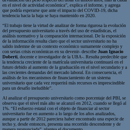
en el nivel de actividad económica”, explica el informe, y agrega
que podría esperarse que ante el impacto del COVID-19, dicha
tendencia hacia la baja se haya mantenido en 2020.
“El trabajo tiene la virtud de analizar de forma rigurosa la evolución
del presupuesto universitario a través del uso de estadísticas, el
análisis normativo y la comparación internacional. De la exposición
de la información resulta claro que el sector universitario no ha
salido indemne de un contexto económico sumamente complejo y
con serias crisis económicas en su devenir- describe
Juan Ignacio
Doberti
, docente e investigador de la UBA-. Resulta predecible que
la tendencia creciente de la matrícula universitaria continuará en el
futuro debido al aumento de la graduación en el nivel secundario y a
las crecientes demandas del mercado laboral. En consecuencia, el
análisis de los mecanismos de financiamiento de un sistema
universitario que cada vez requerirá más recursos es imprescindible
para un desafío ineludible”.
Al analizar el presupuesto universitario como porcentaje del PBI, se
observa que el nivel más alto se alcanzó en 2012, cuando se llegó al
1%. “El esfuerzo estatal con el objeto de financiar al sector
universitario fue en aumento a lo largo de los años analizados,
aunque a partir de 2012 pareciera haber encontrado una especie de
techo y, desde entonces, presenta una recorrido descendente y de
manera pronunciada”, plantea el documento.