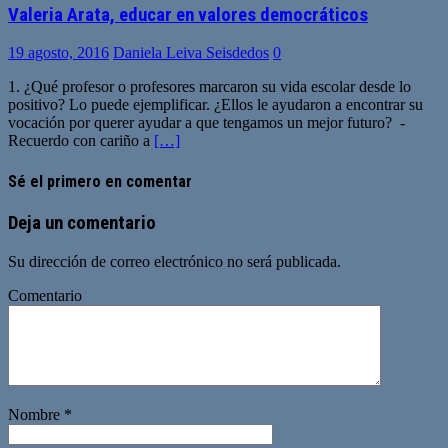
Valeria Arata, educar en valores democráticos
19 agosto, 2016
Daniela Leiva Seisdedos
0
1. ¿Qué profesor o profesores marcaron su vida escolar desde lo
positivo? Lo puede ejemplificar. ¿Ellos le ayudaron a encontrar su
vocación por querer ayudar a que tengamos un mejor futuro? -
Recuerdo con cariño a
[…]
Sé el primero en comentar
Deja un comentario
Su dirección de correo electrónico no será publicada.
Comentario
Nombre
*