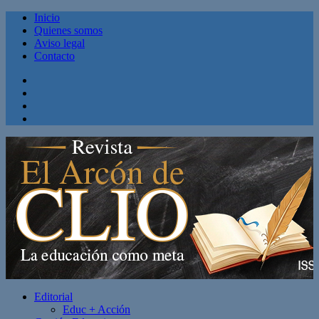
Inicio
Quienes somos
Aviso legal
Contacto
Facebook
Twitter
Linkedin
Youtube
Editorial
Educ + Acción