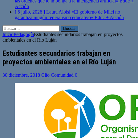
las órdenes que le imponga a la inteligencia artificial»
Educ +
Acción
[ 5 julio, 2026 ]
Laura Aloisi «El gobierno de Milei no
garantiza ningún federalismo educativo»
Educ + Acción
Buscar:
Inicio
Pedagogía
Estudiantes secundarios trabajan en proyectos
ambientales en el Río Luján
Estudiantes secundarios trabajan en
proyectos ambientales en el Río Luján
30 diciembre, 2018
Clio Comunidad
0