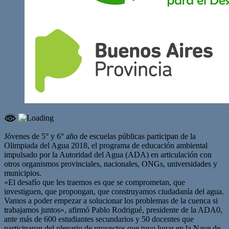
Jóvenes de 5° y 6° año de escuelas públicas participan de la
Olimpiada del Agua 2018, el programa de educación ambiental
impulsado por la Autoridad del Agua (ADA) en articulación con
otros organismos provinciales, nacionales, ONGs, universidades y
municipios.
«El desafío que les traemos es que se comprometan, que
investiguen, que propongan, que construyamos ciudadanía del agua.
Vamos a poder empezar a solucionar los problemas de la cuenca si
trabajamos juntos», afirmó Pablo Rodrigué, presidente de la ADA0,
ante más de 600 estudiantes secundarios y 50 docentes que
participaron del plenario de proyectos que tuvo lugar en la Nave de