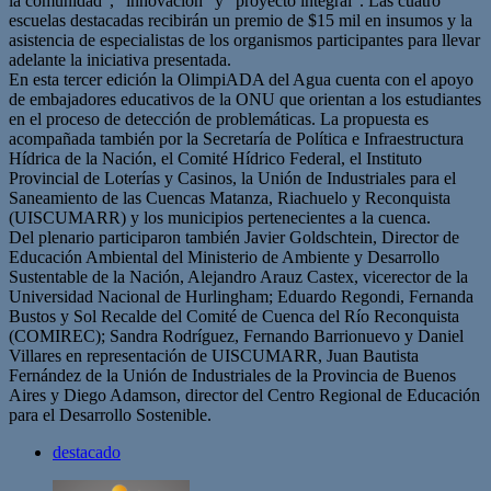
la comunidad”, “innovación” y “proyecto integral”. Las cuatro
escuelas destacadas recibirán un premio de $15 mil en insumos y la
asistencia de especialistas de los organismos participantes para llevar
adelante la iniciativa presentada.
En esta tercer edición la OlimpiADA del Agua cuenta con el apoyo
de embajadores educativos de la ONU que orientan a los estudiantes
en el proceso de detección de problemáticas. La propuesta es
acompañada también por la Secretaría de Política e Infraestructura
Hídrica de la Nación, el Comité Hídrico Federal, el Instituto
Provincial de Loterías y Casinos, la Unión de Industriales para el
Saneamiento de las Cuencas Matanza, Riachuelo y Reconquista
(UISCUMARR) y los municipios pertenecientes a la cuenca.
Del plenario participaron también Javier Goldschtein, Director de
Educación Ambiental del Ministerio de Ambiente y Desarrollo
Sustentable de la Nación, Alejandro Arauz Castex, vicerector de la
Universidad Nacional de Hurlingham; Eduardo Regondi, Fernanda
Bustos y Sol Recalde del Comité de Cuenca del Río Reconquista
(COMIREC); Sandra Rodríguez, Fernando Barrionuevo y Daniel
Villares en representación de UISCUMARR, Juan Bautista
Fernández de la Unión de Industriales de la Provincia de Buenos
Aires y Diego Adamson, director del Centro Regional de Educación
para el Desarrollo Sostenible.
destacado