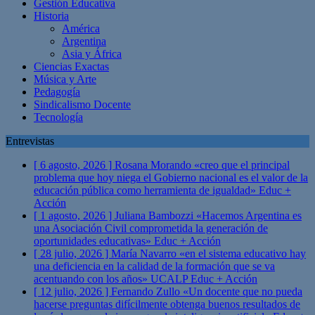
Gestión Educativa
Historia
América
Argentina
Asia y África
Ciencias Exactas
Música y Arte
Pedagogía
Sindicalismo Docente
Tecnología
Entrevistas
[ 6 agosto, 2026 ]
Rosana Morando «creo que el principal
problema que hoy niega el Gobierno nacional es el valor de la
educación pública como herramienta de igualdad»
Educ +
Acción
[ 1 agosto, 2026 ]
Juliana Bambozzi «Hacemos Argentina es
una Asociación Civil comprometida la generación de
oportunidades educativas»
Educ + Acción
[ 28 julio, 2026 ]
María Navarro «en el sistema educativo hay
una deficiencia en la calidad de la formación que se va
acentuando con los años» UCALP
Educ + Acción
[ 12 julio, 2026 ]
Fernando Zullo «Un docente que no pueda
hacerse preguntas difícilmente obtenga buenos resultados de