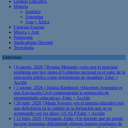
Gestión Educativa
Historia
América
Argentina
Asia y África
Ciencias Exactas
Música y Arte
Pedagogía
Sindicalismo Docente
Tecnología
Entrevistas
[ 6 agosto, 2026 ]
Rosana Morando «creo que el principal
problema que hoy niega el Gobierno nacional es el valor de la
educación pública como herramienta de igualdad»
Educ +
Acción
[ 1 agosto, 2026 ]
Juliana Bambozzi «Hacemos Argentina es
una Asociación Civil comprometida la generación de
oportunidades educativas»
Educ + Acción
[ 28 julio, 2026 ]
María Navarro «en el sistema educativo hay
una deficiencia en la calidad de la formación que se va
acentuando con los años» UCALP
Educ + Acción
[ 12 julio, 2026 ]
Fernando Zullo «Un docente que no pueda
hacerse preguntas difícilmente obtenga buenos resultados de