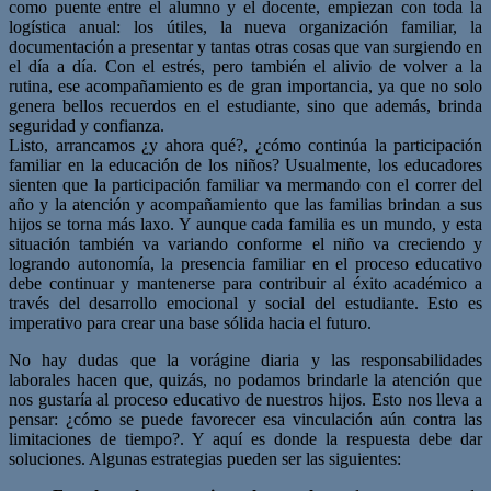
como puente entre el alumno y el docente, empiezan con toda la
logística anual: los útiles, la nueva organización familiar, la
documentación a presentar y tantas otras cosas que van surgiendo en
el día a día. Con el estrés, pero también el alivio de volver a la
rutina, ese acompañamiento es de gran importancia, ya que no solo
genera bellos recuerdos en el estudiante, sino que además, brinda
seguridad y confianza.
Listo, arrancamos ¿y ahora qué?, ¿cómo continúa la participación
familiar en la educación de los niños? Usualmente, los educadores
sienten que la participación familiar va mermando con el correr del
año y la atención y acompañamiento que las familias brindan a sus
hijos se torna más laxo. Y aunque cada familia es un mundo, y esta
situación también va variando conforme el niño va creciendo y
logrando autonomía, la presencia familiar en el proceso educativo
debe continuar y mantenerse para contribuir al éxito académico a
través del desarrollo emocional y social del estudiante. Esto es
imperativo para crear una base sólida hacia el futuro.
No hay dudas que la vorágine diaria y las responsabilidades
laborales hacen que, quizás, no podamos brindarle la atención que
nos gustaría al proceso educativo de nuestros hijos. Esto nos lleva a
pensar: ¿cómo se puede favorecer esa vinculación aún contra las
limitaciones de tiempo?. Y aquí es donde la respuesta debe dar
soluciones. Algunas estrategias pueden ser las siguientes: