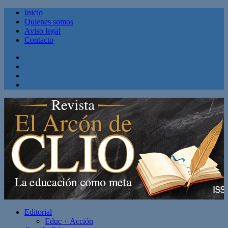
Inicio
Quienes somos
Aviso legal
Contacto
Facebook
Twitter
Linkedin
Youtube
Editorial
Educ + Acción