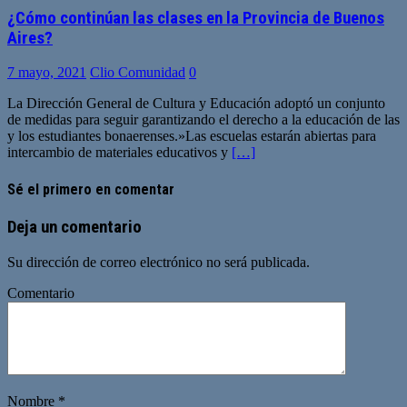
¿Cómo continúan las clases en la Provincia de Buenos
Aires?
7 mayo, 2021
Clio Comunidad
0
La Dirección General de Cultura y Educación adoptó un conjunto
de medidas para seguir garantizando el derecho a la educación de las
y los estudiantes bonaerenses.»Las escuelas estarán abiertas para
intercambio de materiales educativos y
[…]
Sé el primero en comentar
Deja un comentario
Su dirección de correo electrónico no será publicada.
Comentario
Nombre
*