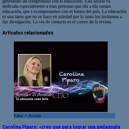
generando un compromiso con la educación. Esta sesión va
dedicada especialmente a esas personas que día a día suman
educación, que s ecomprometen con el futuro del país. La educación
es una tarea que no se hace en soledad por lo tanto los invitamos a
dar divulgación. La via de contacto es el correo de la revista.
Sitio
web
Artículos relacionados
Educ + Acción
Carolina Píparo: «creo que para lograr una pedagogía