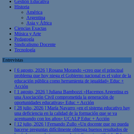
Gestión Educativa
Historia
América
Argentina
Asia y África
Ciencias Exactas
Música y Arte
Pedagogía
Sindicalismo Docente
Tecnología
Entrevistas
[ 6 agosto, 2026 ]
Rosana Morando «creo que el principal
problema que hoy niega el Gobierno nacional es el valor de la
educación pública como herramienta de igualdad»
Educ +
Acción
[ 1 agosto, 2026 ]
Juliana Bambozzi «Hacemos Argentina es
una Asociación Civil comprometida la generación de
oportunidades educativas»
Educ + Acción
[ 28 julio, 2026 ]
María Navarro «en el sistema educativo hay
una deficiencia en la calidad de la formación que se va
acentuando con los años» UCALP
Educ + Acción
[ 12 julio, 2026 ]
Fernando Zullo «Un docente que no pueda
hacerse preguntas difícilmente obtenga buenos resultados de