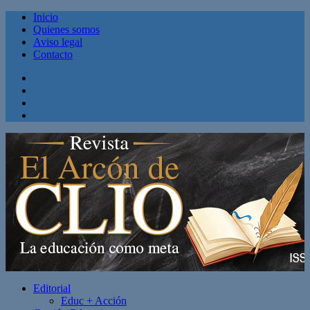
Inicio
Quienes somos
Aviso legal
Contacto
Facebook
Twitter
Linkedin
Youtube
Editorial
Educ + Acción