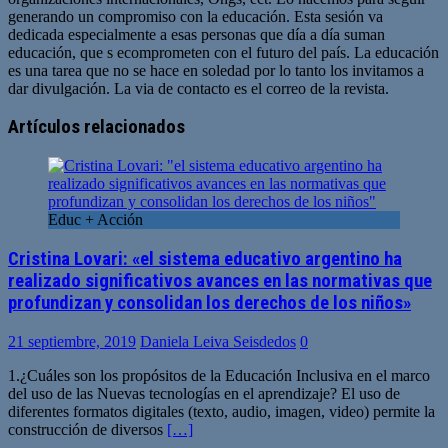
generando un compromiso con la educación. Esta sesión va
dedicada especialmente a esas personas que día a día suman
educación, que s ecomprometen con el futuro del país. La educación
es una tarea que no se hace en soledad por lo tanto los invitamos a
dar divulgación. La via de contacto es el correo de la revista.
Sitio
web
Artículos relacionados
Educ + Acción
Cristina Lovari: «el sistema educativo argentino ha
realizado significativos avances en las normativas que
profundizan y consolidan los derechos de los niños»
21 septiembre, 2019
Daniela Leiva Seisdedos
0
1.¿Cuáles son los propósitos de la Educación Inclusiva en el marco
del uso de las Nuevas tecnologías en el aprendizaje? El uso de
diferentes formatos digitales (texto, audio, imagen, video) permite la
construcción de diversos
[…]