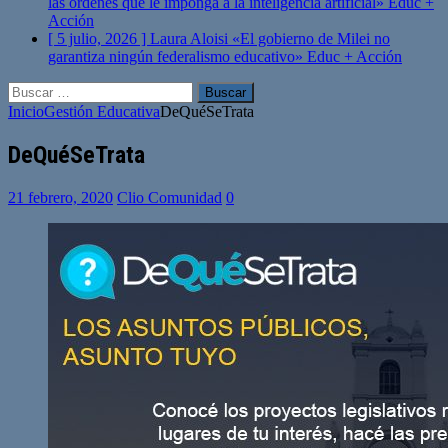
las órdenes que le imponga a la inteligencia artificial»
Educ +
Acción
[ 5 julio, 2026 ]
Laura Aloisi «El gobierno de Milei no
garantiza ningún federalismo educativo»
Educ + Acción
Buscar:
Inicio
Gestión Educativa
DeQuéSeTrata
DeQuéSeTrata
21 febrero, 2020
Clio Comunidad
0