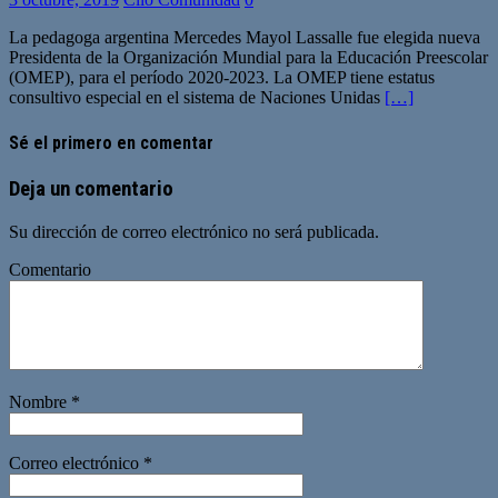
La pedagoga argentina Mercedes Mayol Lassalle fue elegida nueva
Presidenta de la Organización Mundial para la Educación Preescolar
(OMEP), para el período 2020-2023. La OMEP tiene estatus
consultivo especial en el sistema de Naciones Unidas
[…]
Sé el primero en comentar
Deja un comentario
Su dirección de correo electrónico no será publicada.
Comentario
Nombre
*
Correo electrónico
*