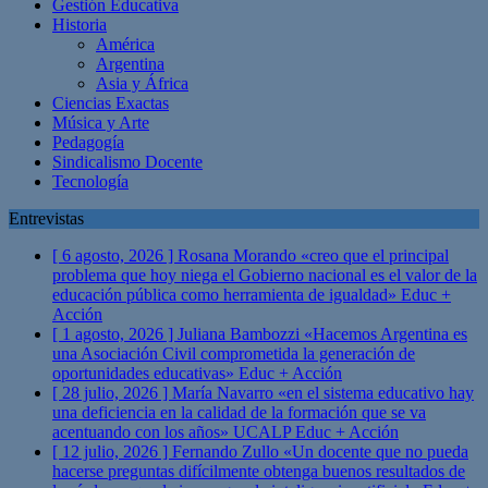
Gestión Educativa
Historia
América
Argentina
Asia y África
Ciencias Exactas
Música y Arte
Pedagogía
Sindicalismo Docente
Tecnología
Entrevistas
[ 6 agosto, 2026 ]
Rosana Morando «creo que el principal
problema que hoy niega el Gobierno nacional es el valor de la
educación pública como herramienta de igualdad»
Educ +
Acción
[ 1 agosto, 2026 ]
Juliana Bambozzi «Hacemos Argentina es
una Asociación Civil comprometida la generación de
oportunidades educativas»
Educ + Acción
[ 28 julio, 2026 ]
María Navarro «en el sistema educativo hay
una deficiencia en la calidad de la formación que se va
acentuando con los años» UCALP
Educ + Acción
[ 12 julio, 2026 ]
Fernando Zullo «Un docente que no pueda
hacerse preguntas difícilmente obtenga buenos resultados de