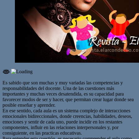
Es sabido que son muchas y muy variadas las competencias y
responsabilidades del docente. Una de las cuestiones más
importantes y muchas veces desatendida, es su capacidad para
favorecer modos de ser y hacer, que permitan crear lugar donde sea
posible enseñar y aprender.
En ese sentido, cada aula es un sistema complejo de interacciones
emocionales bidireccionales, donde creencias, habilidades, deseos,
emociones y sentir de cada uno, puede incidir en los restantes
componentes, influir en las relaciones interpersonales y, por
consiguiente, en las practicas educativas.
Para entender esta cuestión, es necesario comprender el aula como