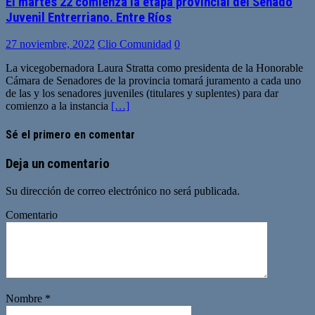
El martes 22 comienza la etapa provincial del Senado
Juvenil Entrerriano. Entre Ríos
27 noviembre, 2022
Clio Comunidad
0
La vicegobernadora Laura Stratta como presidenta de la Honorable
Cámara de Senadores de la provincia tomará juramento a cada uno
de las y los senadores juveniles (titulares y suplentes) para dar
comienzo a la instancia
[…]
Sé el primero en comentar
Deja un comentario
Su dirección de correo electrónico no será publicada.
Comentario
Nombre
*