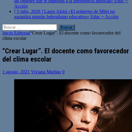
las órdenes que le imponga a la inteligencia artificial»
Educ +
Acción
[ 5 julio, 2026 ]
Laura Aloisi «El gobierno de Milei no
garantiza ningún federalismo educativo»
Educ + Acción
Buscar:
Inicio
Editorial
“Crear Lugar”. El docente como favorecedor del
clima escolar
“Crear Lugar”. El docente como favorecedor
del clima escolar
1 agosto, 2021
Viviana Marilao
0