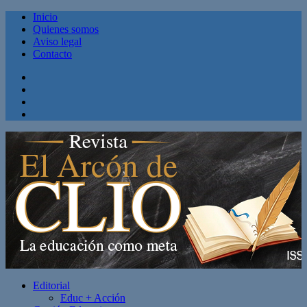
Inicio
Quienes somos
Aviso legal
Contacto
Facebook
Twitter
Linkedin
Youtube
Editorial
Educ + Acción