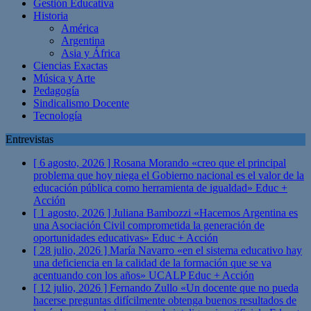
Gestión Educativa
Historia
América
Argentina
Asia y África
Ciencias Exactas
Música y Arte
Pedagogía
Sindicalismo Docente
Tecnología
Entrevistas
[ 6 agosto, 2026 ]
Rosana Morando «creo que el principal
problema que hoy niega el Gobierno nacional es el valor de la
educación pública como herramienta de igualdad»
Educ +
Acción
[ 1 agosto, 2026 ]
Juliana Bambozzi «Hacemos Argentina es
una Asociación Civil comprometida la generación de
oportunidades educativas»
Educ + Acción
[ 28 julio, 2026 ]
María Navarro «en el sistema educativo hay
una deficiencia en la calidad de la formación que se va
acentuando con los años» UCALP
Educ + Acción
[ 12 julio, 2026 ]
Fernando Zullo «Un docente que no pueda
hacerse preguntas difícilmente obtenga buenos resultados de