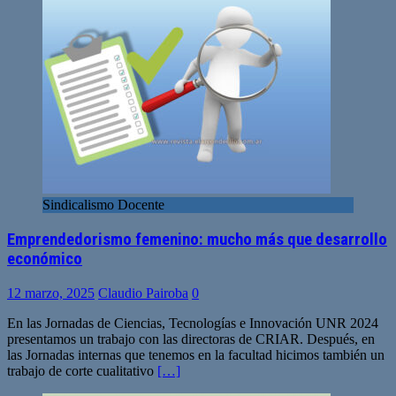
Sindicalismo Docente
Emprendedorismo femenino: mucho más que desarrollo
económico
12 marzo, 2025
Claudio Pairoba
0
En las Jornadas de Ciencias, Tecnologías e Innovación UNR 2024
presentamos un trabajo con las directoras de CRIAR. Después, en
las Jornadas internas que tenemos en la facultad hicimos también un
trabajo de corte cualitativo
[…]