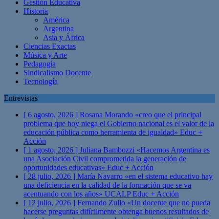
Gestión Educativa
Historia
América
Argentina
Asia y África
Ciencias Exactas
Música y Arte
Pedagogía
Sindicalismo Docente
Tecnología
Entrevistas
[ 6 agosto, 2026 ]
Rosana Morando «creo que el principal
problema que hoy niega el Gobierno nacional es el valor de la
educación pública como herramienta de igualdad»
Educ +
Acción
[ 1 agosto, 2026 ]
Juliana Bambozzi «Hacemos Argentina es
una Asociación Civil comprometida la generación de
oportunidades educativas»
Educ + Acción
[ 28 julio, 2026 ]
María Navarro «en el sistema educativo hay
una deficiencia en la calidad de la formación que se va
acentuando con los años» UCALP
Educ + Acción
[ 12 julio, 2026 ]
Fernando Zullo «Un docente que no pueda
hacerse preguntas difícilmente obtenga buenos resultados de