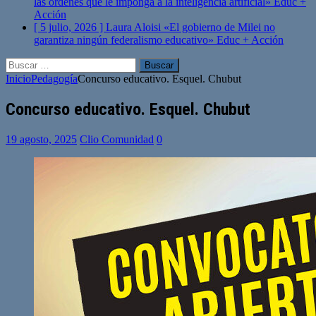
las órdenes que le imponga a la inteligencia artificial»
Educ +
Acción
[ 5 julio, 2026 ]
Laura Aloisi «El gobierno de Milei no
garantiza ningún federalismo educativo»
Educ + Acción
Buscar:
Inicio
Pedagogía
Concurso educativo. Esquel. Chubut
Concurso educativo. Esquel. Chubut
19 agosto, 2025
Clio Comunidad
0