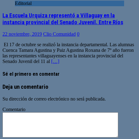
Editorial
La Escuela Urquiza representó a Villaguay en la
instancia provincial del Senado Juvenil. Entre Ríos
22 noviembre, 2019
Clio Comunidad
0
El 17 de octubre se realizó la instancia departamental. Las alumnas
Cuenca Tamara Agustina y Paiz Agustina Roxana de 7º año fueron
las representantes villaguayenses en la instancia provincial del
Senado Juvenil del 11 al
[…]
Sé el primero en comentar
Deja un comentario
Su dirección de correo electrónico no será publicada.
Comentario