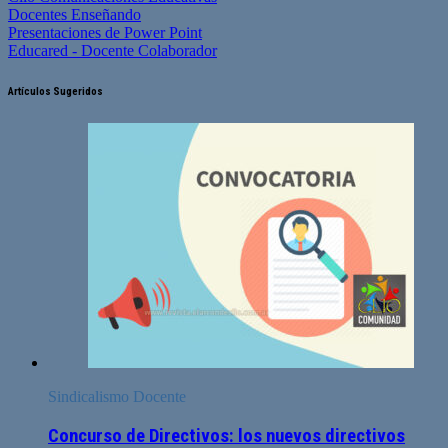
Docentes Enseñando
Presentaciones de Power Point
Educared - Docente Colaborador
Artículos Sugeridos
Sindicalismo Docente
Concurso de Directivos: los nuevos directivos