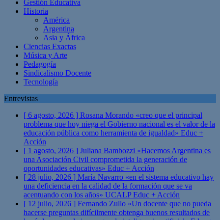
Gestión Educativa
Historia
América
Argentina
Asia y África
Ciencias Exactas
Música y Arte
Pedagogía
Sindicalismo Docente
Tecnología
Entrevistas
[ 6 agosto, 2026 ]
Rosana Morando «creo que el principal
problema que hoy niega el Gobierno nacional es el valor de la
educación pública como herramienta de igualdad»
Educ +
Acción
[ 1 agosto, 2026 ]
Juliana Bambozzi «Hacemos Argentina es
una Asociación Civil comprometida la generación de
oportunidades educativas»
Educ + Acción
[ 28 julio, 2026 ]
María Navarro «en el sistema educativo hay
una deficiencia en la calidad de la formación que se va
acentuando con los años» UCALP
Educ + Acción
[ 12 julio, 2026 ]
Fernando Zullo «Un docente que no pueda
hacerse preguntas difícilmente obtenga buenos resultados de