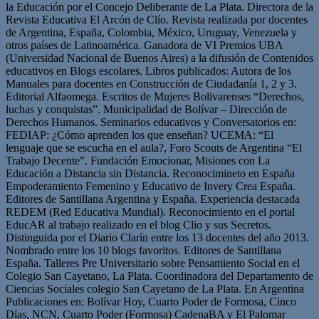
la Educación por el Concejo Deliberante de La Plata. Directora de la
Revista Educativa El Arcón de Clío. Revista realizada por docentes
de Argentina, España, Colombia, México, Uruguay, Venezuela y
otros países de Latinoamérica. Ganadora de VI Premios UBA
(Universidad Nacional de Buenos Aires) a la difusión de Contenidos
educativos en Blogs escolares. Libros publicados: Autora de los
Manuales para docentes en Construcción de Ciudadanía 1, 2 y 3.
Editorial Alfaomega. Escritos de Mujeres Bolivarenses “Derechos,
luchas y conquistas”. Municipalidad de Bolívar – Dirección de
Derechos Humanos. Seminarios educativos y Conversatorios en:
FEDIAP: ¿Cómo aprenden los que enseñan? UCEMA: “El
lenguaje que se escucha en el aula?, Foro Scouts de Argentina “El
Trabajo Decente”. Fundación Emocionar, Misiones con La
Educación a Distancia sin Distancia. Reconocimineto en España
Empoderamiento Femenino y Educativo de Invery Crea España.
Editores de Santillana Argentina y España. Experiencia destacada
REDEM (Red Educativa Mundial). Reconocimiento en el portal
EducAR al trabajo realizado en el blog Clio y sus Secretos.
Distinguida por el Diario Clarín entre los 13 docentes del año 2013.
Nombrado entre los 10 blogs favoritos. Editores de Santillana
España. Talleres Pre Universitario sobre Pensamiento Social en el
Colegio San Cayetano, La Plata. Coordinadora del Departamento de
Ciencias Sociales colegio San Cayetano de La Plata. En Argentina
Publicaciones en: Bolívar Hoy, Cuarto Poder de Formosa, Cinco
Días, NCN, Cuarto Poder (Formosa) CadenaBA y El Palomar