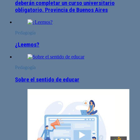
deberán completar un curso universitario
obligatorio. Provincia de Buenos Aires
Pedagogía
¿Leemos?
Pedagogía
Sobre el sentido de educar