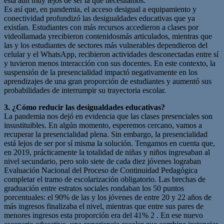
está aún muy lejos de ser la que necesitamos.
Es así que, en pandemia, el acceso desigual a equipamiento y
conectividad profundizó las desigualdades educativas que ya
existían. Estudiantes con más recursos accedieron a clases por
videollamada yrecibieron contenidosmás articulados, mientras que
las y los estudiantes de sectores más vulnerables dependieron del
celular y el WhatsApp, recibieron actividades desconectadas entre sí
y tuvieron menos interacción con sus docentes. En este contexto, la
suspensión de la presencialidad impactó negativamente en los
aprendizajes de una gran proporción de estudiantes y aumentó sus
probabilidades de interrumpir su trayectoria escolar.
3. ¿Cómo reducir las desigualdades educativas?
La pandemia nos dejó en evidencia que las clases presenciales son
insustituibles. En algún momento, esperemos cercano, vamos a
recuperar la presencialidad plena. Sin embargo, la presencialidad
está lejos de ser por sí misma la solución. Tengamos en cuenta que,
en 2019, prácticamente la totalidad de niñas y niños ingresaban al
nivel secundario, pero solo siete de cada diez jóvenes lograban
Evaluación Nacional del Proceso de Continuidad Pedagógica
completar el tramo de escolarización obligatorio. Las brechas de
graduación entre estratos sociales rondaban los 50 puntos
porcentuales: el 90% de las y los jóvenes de entre 20 y 22 años de
más ingresos finalizaba el nivel, mientras que entre sus pares de
menores ingresos esta proporción era del 41% 2 . En ese nuevo