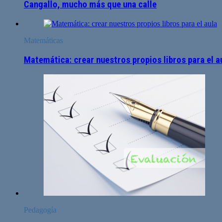
Cangallo, mucho más que una calle
Matemáticas
Matemática: crear nuestros propios libros para el a
Pedagogía