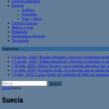
Gestión Educativa
Historia
América
Argentina
Asia y África
Ciencias Exactas
Música y Arte
Pedagogía
Sindicalismo Docente
Tecnología
Entrevistas
[ 6 agosto, 2026 ]
Rosana Morando «creo que el principal probl
[ 1 agosto, 2026 ]
Juliana Bambozzi «Hacemos Argentina es una
[ 28 julio, 2026 ]
María Navarro «en el sistema educativo hay 
[ 12 julio, 2026 ]
Fernando Zullo «Un docente que no pueda hacer
[ 5 julio, 2026 ]
Laura Aloisi «El gobierno de Milei no garanti
Buscar:
Inicio
Suecia
Suecia