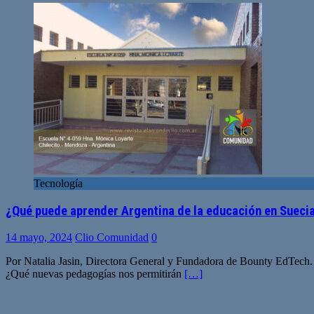
Tecnología
¿Qué puede aprender Argentina de la educación en Sueci
14 mayo, 2024
Clio Comunidad
0
Por Natalia Jasin, Directora General y Fundadora de Bounty EdTech.
¿Qué nuevas pedagogías nos permitirán
[…]