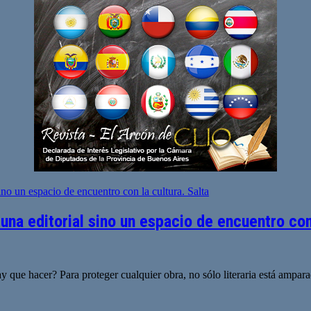
na editorial sino un espacio de encuentro con 
 que hacer? Para proteger cualquier obra, no sólo literaria está ampara