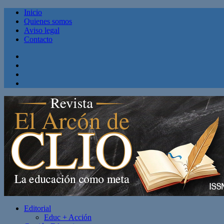
Inicio
Quienes somos
Aviso legal
Contacto
Facebook
Twitter
Linkedin
Youtube
Editorial
Educ + Acción