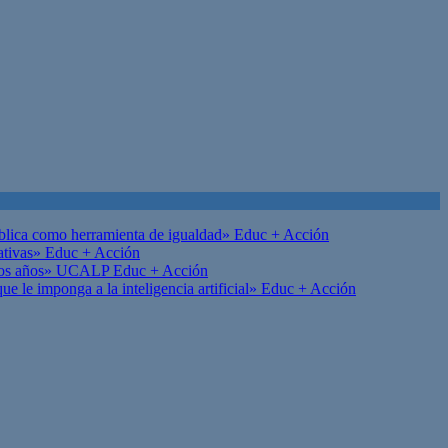
ública como herramienta de igualdad»
Educ + Acción
ativas»
Educ + Acción
on los años» UCALP
Educ + Acción
 le imponga a la inteligencia artificial»
Educ + Acción