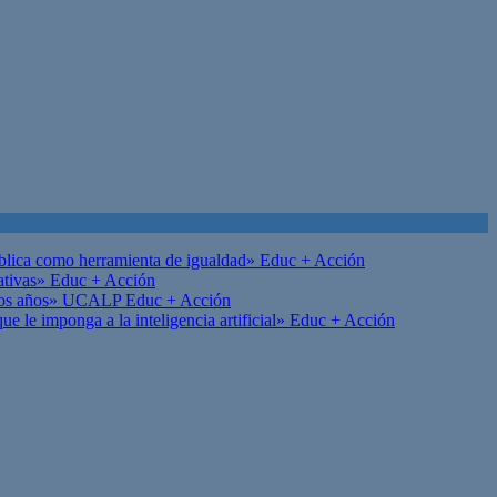
ública como herramienta de igualdad»
Educ + Acción
ativas»
Educ + Acción
on los años» UCALP
Educ + Acción
 le imponga a la inteligencia artificial»
Educ + Acción