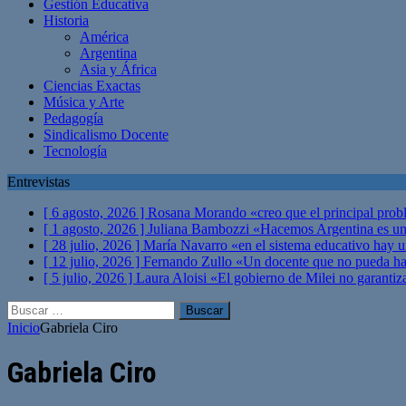
Gestión Educativa
Historia
América
Argentina
Asia y África
Ciencias Exactas
Música y Arte
Pedagogía
Sindicalismo Docente
Tecnología
Entrevistas
[ 6 agosto, 2026 ]
Rosana Morando «creo que el principal probl
[ 1 agosto, 2026 ]
Juliana Bambozzi «Hacemos Argentina es una
[ 28 julio, 2026 ]
María Navarro «en el sistema educativo hay 
[ 12 julio, 2026 ]
Fernando Zullo «Un docente que no pueda hacer
[ 5 julio, 2026 ]
Laura Aloisi «El gobierno de Milei no garanti
Buscar:
Inicio
Gabriela Ciro
Gabriela Ciro