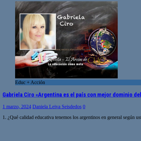
Educ + Acción
Gabriela Ciro «Argentina es el país con mejor dominio de
1 marzo, 2024
Daniela Leiva Seisdedos
0
1. ¿Qué calidad educativa tenemos los argentinos en general según us