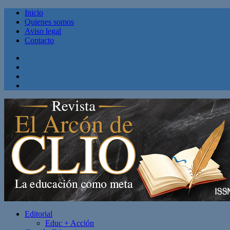
Inicio
Quienes somos
Aviso legal
Contacto
Facebook
Twitter
Linkedin
Youtube
Editorial
Educ + Acción