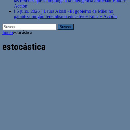
las órdenes que le imponga a la inteligencia artificial»
Educ +
Acción
[ 5 julio, 2026 ]
Laura Aloisi «El gobierno de Milei no
garantiza ningún federalismo educativo»
Educ + Acción
Buscar:
Inicio
estocástica
estocástica