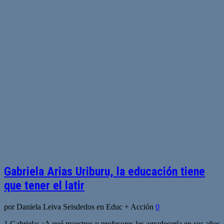
Gabriela Arias Uriburu, la educación tiene
que tener el latir
por Daniela Leiva Seisdedos en Educ + Acción
0
1 Gabriela: ¿A qué maestros y profesores les agradecería en sus años