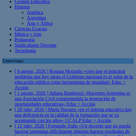
Gestión Educativa
Historia
América
Argentina
Asia y África
Ciencias Exactas
Música y Arte
Pedagogía
Sindicalismo Docente
Tecnología
Entrevistas
[ 6 agosto, 2026 ]
Rosana Morando «creo que el principal
problema que hoy niega el Gobierno nacional es el valor de la
educación pública como herramienta de igualdad»
Educ +
Acción
[ 1 agosto, 2026 ]
Juliana Bambozzi «Hacemos Argentina es
una Asociación Civil comprometida la generación de
oportunidades educativas»
Educ + Acción
[ 28 julio, 2026 ]
María Navarro «en el sistema educativo hay
una deficiencia en la calidad de la formación que se va
acentuando con los años» UCALP
Educ + Acción
[ 12 julio, 2026 ]
Fernando Zullo «Un docente que no pueda
hacerse preguntas difícilmente obtenga buenos resultados de