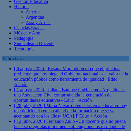
Gestión Educativa
Historia
América
Argentina
Asia y África
Ciencias Exactas
Música y Arte
Pedagogía
Sindicalismo Docente
Tecnología
Entrevistas
[ 6 agosto, 2026 ]
Rosana Morando «creo que el principal
problema que hoy niega el Gobierno nacional es el valor de la
educación pública como herramienta de igualdad»
Educ +
Acción
[ 1 agosto, 2026 ]
Juliana Bambozzi «Hacemos Argentina es
una Asociación Civil comprometida la generación de
oportunidades educativas»
Educ + Acción
[ 28 julio, 2026 ]
María Navarro «en el sistema educativo hay
una deficiencia en la calidad de la formación que se va
acentuando con los años» UCALP
Educ + Acción
[ 12 julio, 2026 ]
Fernando Zullo «Un docente que no pueda
hacerse preguntas difícilmente obtenga buenos resultados de