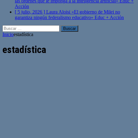
las órdenes que le imponga a la inteligencia artificial»
Educ +
Acción
[ 5 julio, 2026 ]
Laura Aloisi «El gobierno de Milei no
garantiza ningún federalismo educativo»
Educ + Acción
Buscar:
Inicio
estadística
estadística