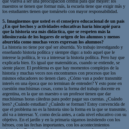
que vuelva a ser una preocupación central para que mejore: los
maestros se tienen que formar más, la escuela tiene que exigir más y
los estudiantes tienen que tomárselo con mayor responsabilidad.
5. Imaginemos que usted es el consejero educacional de un país
¿En qué hechos y actividades educativas haría hincapié para
que la historia sea más didáctica, que se respeten más la
idiosincrasia de los lugares de origen de los alumnos y menos
aburrida como muchas veces expresan los alumnos?
La historia no tiene por qué ser aburrida. Yo trabajo investigando y
enseñando historia política y siempre digo: a todo aquel que le
interese la política, le va a interesar la historia política. Pero hay que
explicarla bien. Es igual que matemáticas, cuando se entiende, se
siente placer. El problema es que hay momentos complejos de la
historia y muchas veces nos encontramos con procesos que los
mismos educadores no tienen claro. ¿Cómo van a poder transmitir
interés en una época que no terminan de entender? Y esto pone en
cuestión muchísimas cosas, como la forma del trabajo docente en
argentina, en la que un maestro o un profesor tienen que dar
muchísimas horas cátedras para poder pagar sus cuentas. ¿Cuándo
leen? ¿Cuándo estudian? ¿Cuándo se forman? Estoy convencida de
que el problema no es la historia sino la forma en la que se transmite,
ahí va a interesar. Y, como decía antes, a cada nivel educativo con su
objetivo. En el jardín y en la primaria sigamos insistiendo con los
héroes, con las fechas importantes, con los acontecimientos