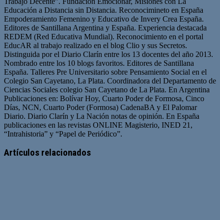
Trabajo Decente”. Fundación Emocionar, Misiones con La
Educación a Distancia sin Distancia. Reconocimineto en España
Empoderamiento Femenino y Educativo de Invery Crea España.
Editores de Santillana Argentina y España. Experiencia destacada
REDEM (Red Educativa Mundial). Reconocimiento en el portal
EducAR al trabajo realizado en el blog Clio y sus Secretos.
Distinguida por el Diario Clarín entre los 13 docentes del año 2013.
Nombrado entre los 10 blogs favoritos. Editores de Santillana
España. Talleres Pre Universitario sobre Pensamiento Social en el
Colegio San Cayetano, La Plata. Coordinadora del Departamento de
Ciencias Sociales colegio San Cayetano de La Plata. En Argentina
Publicaciones en: Bolívar Hoy, Cuarto Poder de Formosa, Cinco
Días, NCN, Cuarto Poder (Formosa) CadenaBA y El Palomar
Diario. Diario Clarín y La Nación notas de opinión. En España
publicaciones en las revistas ONLINE Magisterio, INED 21,
“Intrahistoria” y “Papel de Periódico”.
Sitio
Facebook
Twitter
YouTube
web
Artículos relacionados