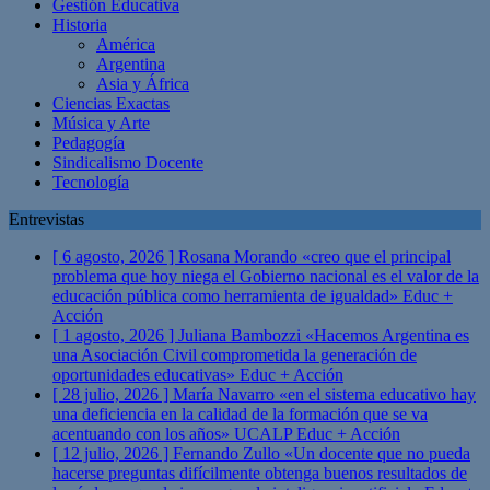
Gestión Educativa
Historia
América
Argentina
Asia y África
Ciencias Exactas
Música y Arte
Pedagogía
Sindicalismo Docente
Tecnología
Entrevistas
[ 6 agosto, 2026 ]
Rosana Morando «creo que el principal
problema que hoy niega el Gobierno nacional es el valor de la
educación pública como herramienta de igualdad»
Educ +
Acción
[ 1 agosto, 2026 ]
Juliana Bambozzi «Hacemos Argentina es
una Asociación Civil comprometida la generación de
oportunidades educativas»
Educ + Acción
[ 28 julio, 2026 ]
María Navarro «en el sistema educativo hay
una deficiencia en la calidad de la formación que se va
acentuando con los años» UCALP
Educ + Acción
[ 12 julio, 2026 ]
Fernando Zullo «Un docente que no pueda
hacerse preguntas difícilmente obtenga buenos resultados de