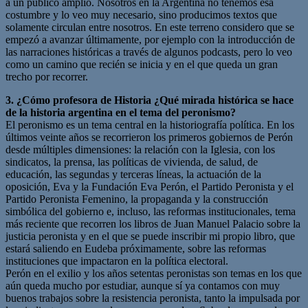
a un público amplio. Nosotros en la Argentina no tenemos esa
costumbre y lo veo muy necesario, sino producimos textos que
solamente circulan entre nosotros. En este terreno considero que se
empezó a avanzar últimamente, por ejemplo con la introducción de
las narraciones históricas a través de algunos podcasts, pero lo veo
como un camino que recién se inicia y en el que queda un gran
trecho por recorrer.
3. ¿Cómo profesora de Historia ¿Qué mirada histórica se hace
de la historia argentina en el tema del peronismo?
El peronismo es un tema central en la historiografía política. En los
últimos veinte años se recorrieron los primeros gobiernos de Perón
desde múltiples dimensiones: la relación con la Iglesia, con los
sindicatos, la prensa, las políticas de vivienda, de salud, de
educación, las segundas y terceras líneas, la actuación de la
oposición, Eva y la Fundación Eva Perón, el Partido Peronista y el
Partido Peronista Femenino, la propaganda y la construcción
simbólica del gobierno e, incluso, las reformas institucionales, tema
más reciente que recorren los libros de Juan Manuel Palacio sobre la
justicia peronista y en el que se puede inscribir mi propio libro, que
estará saliendo en Eudeba próximamente, sobre las reformas
instituciones que impactaron en la política electoral.
Perón en el exilio y los años setentas peronistas son temas en los que
aún queda mucho por estudiar, aunque sí ya contamos con muy
buenos trabajos sobre la resistencia peronista, tanto la impulsada por