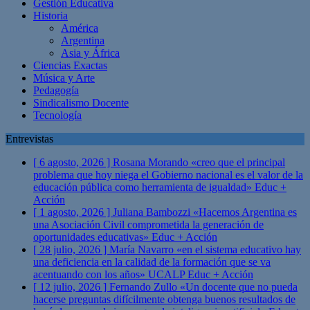
Gestión Educativa
Historia
América
Argentina
Asia y África
Ciencias Exactas
Música y Arte
Pedagogía
Sindicalismo Docente
Tecnología
Entrevistas
[ 6 agosto, 2026 ]
Rosana Morando «creo que el principal
problema que hoy niega el Gobierno nacional es el valor de la
educación pública como herramienta de igualdad»
Educ +
Acción
[ 1 agosto, 2026 ]
Juliana Bambozzi «Hacemos Argentina es
una Asociación Civil comprometida la generación de
oportunidades educativas»
Educ + Acción
[ 28 julio, 2026 ]
María Navarro «en el sistema educativo hay
una deficiencia en la calidad de la formación que se va
acentuando con los años» UCALP
Educ + Acción
[ 12 julio, 2026 ]
Fernando Zullo «Un docente que no pueda
hacerse preguntas difícilmente obtenga buenos resultados de