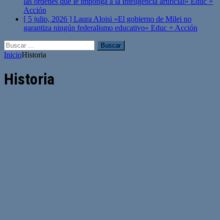
las órdenes que le imponga a la inteligencia artificial»
Educ +
Acción
[ 5 julio, 2026 ]
Laura Aloisi «El gobierno de Milei no
garantiza ningún federalismo educativo»
Educ + Acción
Buscar:
Inicio
Historia
Historia