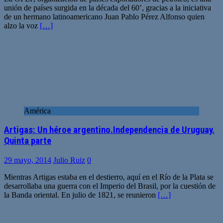
unión de países surgida en la década del 60’, gracias a la iniciativa
de un hermano latinoamericano Juan Pablo Pérez Alfonso quien
alzo la voz
[…]
América
Artigas: Un héroe argentino.Independencia de Uruguay.
Quinta parte
29 mayo, 2014
Julio Ruiz
0
Mientras Artigas estaba en el destierro, aquí en el Río de la Plata se
desarrollaba una guerra con el Imperio del Brasil, por la cuestión de
la Banda oriental. En julio de 1821, se reunieron
[…]