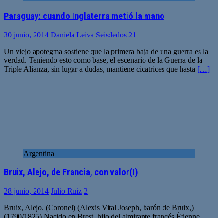
Paraguay: cuando Inglaterra metió la mano
30 junio, 2014
Daniela Leiva Seisdedos
21
Un viejo apotegma sostiene que la primera baja de una guerra es la
verdad. Teniendo esto como base, el escenario de la Guerra de la
Triple Alianza, sin lugar a dudas, mantiene cicatrices que hasta
[…]
Argentina
Bruix, Alejo, de Francia, con valor(I)
28 junio, 2014
Julio Ruiz
2
Bruix, Alejo. (Coronel) (Alexis Vital Joseph, barón de Bruix,)
(1790/1825) Nacido en Brest, hijo del almirante francés Étienne