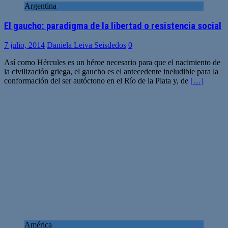
Argentina
El gaucho: paradigma de la libertad o resistencia social
7 julio, 2014
Daniela Leiva Seisdedos
0
Así como Hércules es un héroe necesario para que el nacimiento de
la civilización griega, el gaucho es el antecedente ineludible para la
conformación del ser autóctono en el Río de la Plata y, de
[…]
América