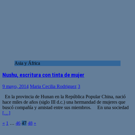
Asia y África
Nushu, escritura con tinta de mujer
9 mayo, 2014
Maria Cecilia Rodriguez
3
En la provincia de Hunan en la República Popular China, nació
hace miles de años (siglo III d.c.) una hermandad de mujeres que
buscó compañía y amistad entre sus miembros. En una sociedad
[…]
Paginación
«
1
…
46
47
48
»
de