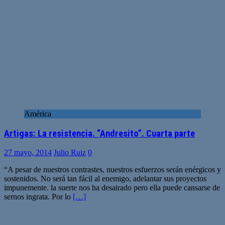
América
Artigas: La resistencia. “Andresito”. Cuarta parte
27 mayo, 2014
Julio Ruiz
0
“A pesar de nuestros contrastes, nuestros esfuerzos serán enérgicos y
sostenidos. No será tan fácil al enemigo, adelantar sus proyectos
impunemente. la suerte nos ha desairado pero ella puede cansarse de
sernos ingrata. Por lo
[…]