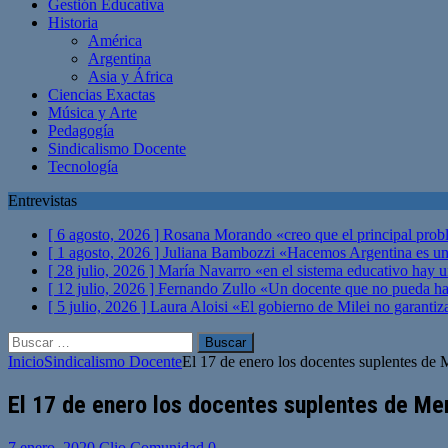
Gestión Educativa
Historia
América
Argentina
Asia y África
Ciencias Exactas
Música y Arte
Pedagogía
Sindicalismo Docente
Tecnología
Entrevistas
[ 6 agosto, 2026 ]
Rosana Morando «creo que el principal probl
[ 1 agosto, 2026 ]
Juliana Bambozzi «Hacemos Argentina es una
[ 28 julio, 2026 ]
María Navarro «en el sistema educativo hay 
[ 12 julio, 2026 ]
Fernando Zullo «Un docente que no pueda hacer
[ 5 julio, 2026 ]
Laura Aloisi «El gobierno de Milei no garanti
Buscar:
Inicio
Sindicalismo Docente
El 17 de enero los docentes suplentes de 
El 17 de enero los docentes suplentes de Men
7 enero, 2020
Clio Comunidad
0