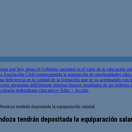
ema que hoy niega el Gobierno nacional es el valor de la educación p
 Asociación Civil comprometida la generación de oportunidades educ
una deficiencia en la calidad de la formación que se va acentuando c
se preguntas difícilmente obtenga buenos resultados de las órdenes que
za ningún federalismo educativo»
Educ + Acción
Mendoza tendrán depositada la equiparación salarial
doza tendrán depositada la equiparación salar