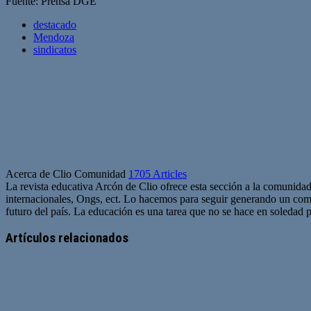
Fuente: Prensa DGE
destacado
Mendoza
sindicatos
Acerca de Clio Comunidad
1705 Articles
La revista educativa Arcón de Clio ofrece esta sección a la comunidad
internacionales, Ongs, ect. Lo hacemos para seguir generando un com
futuro del país. La educación es una tarea que no se hace en soledad po
Sitio
web
Artículos relacionados