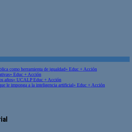
ública como herramienta de igualdad»
Educ + Acción
ativas»
Educ + Acción
on los años» UCALP
Educ + Acción
 le imponga a la inteligencia artificial»
Educ + Acción
ial