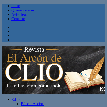
Inicio
Quienes somos
Aviso legal
Contacto
Facebook
Twitter
Linkedin
Youtube
Editorial
Educ + Acción