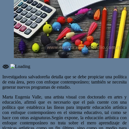
Investigadora salvadoreña detalla que se debe propiciar una política
de esta área, pero con enfoque contemporáneo; también se necesita
generar nuevos programas de estudio.
Marta Eugenia Valle, una artista visual con doctorado en artes y
educación, afirmó que es necesario que el país cuente con una
política que establezca las líneas para impartir educación artística
con enfoque contemporáneo en el sistema educativo, tal como se
hace con otras asignaturas.Según expone, la educación artística con
enfoque contemporáneo no trata sobre el mero aprendizaje de
técnicas artísticas como un fin último, sino como un medio para