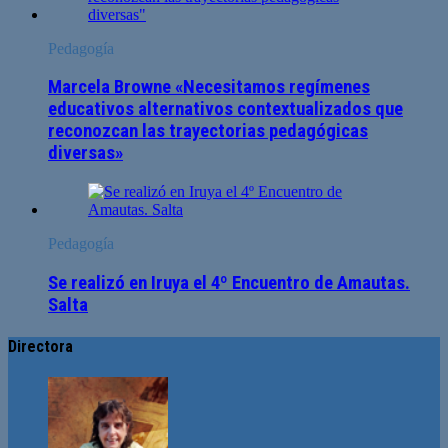
Pedagogía
Marcela Browne «Necesitamos regímenes
educativos alternativos contextualizados que
reconozcan las trayectorias pedagógicas
diversas»
Pedagogía
Se realizó en Iruya el 4º Encuentro de Amautas.
Salta
Directora