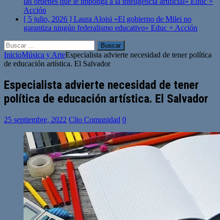
las órdenes que le imponga a la inteligencia artificial»
Educ +
Acción
[ 5 julio, 2026 ]
Laura Aloisi «El gobierno de Milei no
garantiza ningún federalismo educativo»
Educ + Acción
Buscar:
Inicio
Música y Arte
Especialista advierte necesidad de tener política
de educación artística. El Salvador
Especialista advierte necesidad de tener
política de educación artística. El Salvador
25 septiembre, 2022
Clio Comunidad
0