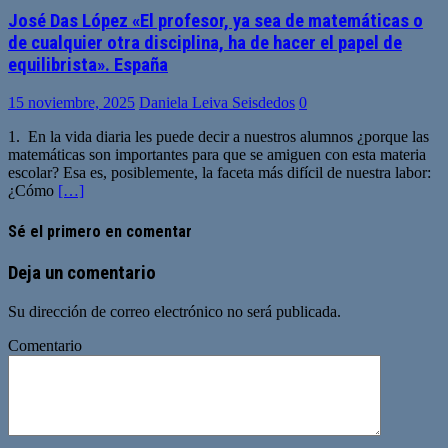
José Das López «El profesor, ya sea de matemáticas o
de cualquier otra disciplina, ha de hacer el papel de
equilibrista». España
15 noviembre, 2025
Daniela Leiva Seisdedos
0
1. En la vida diaria les puede decir a nuestros alumnos ¿porque las
matemáticas son importantes para que se amiguen con esta materia
escolar? Esa es, posiblemente, la faceta más difícil de nuestra labor:
¿Cómo
[…]
Sé el primero en comentar
Deja un comentario
Su dirección de correo electrónico no será publicada.
Comentario