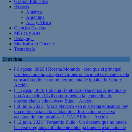
Gestión Educativa
Historia
América
Argentina
Asia y África
Ciencias Exactas
Música y Arte
Pedagogía
Sindicalismo Docente
Tecnología
Entrevistas
[ 6 agosto, 2026 ]
Rosana Morando «creo que el principal
problema que hoy niega el Gobierno nacional es el valor de la
educación pública como herramienta de igualdad»
Educ +
Acción
[ 1 agosto, 2026 ]
Juliana Bambozzi «Hacemos Argentina es
una Asociación Civil comprometida la generación de
oportunidades educativas»
Educ + Acción
[ 28 julio, 2026 ]
María Navarro «en el sistema educativo hay
una deficiencia en la calidad de la formación que se va
acentuando con los años» UCALP
Educ + Acción
[ 12 julio, 2026 ]
Fernando Zullo «Un docente que no pueda
hacerse preguntas difícilmente obtenga buenos resultados de