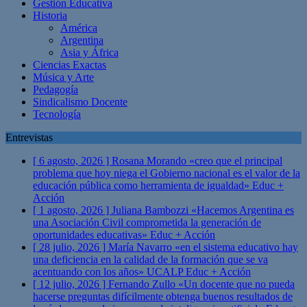
Gestión Educativa
Historia
América
Argentina
Asia y África
Ciencias Exactas
Música y Arte
Pedagogía
Sindicalismo Docente
Tecnología
Entrevistas
[ 6 agosto, 2026 ]
Rosana Morando «creo que el principal
problema que hoy niega el Gobierno nacional es el valor de la
educación pública como herramienta de igualdad»
Educ +
Acción
[ 1 agosto, 2026 ]
Juliana Bambozzi «Hacemos Argentina es
una Asociación Civil comprometida la generación de
oportunidades educativas»
Educ + Acción
[ 28 julio, 2026 ]
María Navarro «en el sistema educativo hay
una deficiencia en la calidad de la formación que se va
acentuando con los años» UCALP
Educ + Acción
[ 12 julio, 2026 ]
Fernando Zullo «Un docente que no pueda
hacerse preguntas difícilmente obtenga buenos resultados de