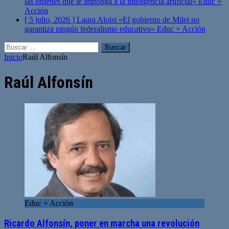
las órdenes que le imponga a la inteligencia artificial»
Educ +
Acción
[ 5 julio, 2026 ]
Laura Aloisi «El gobierno de Milei no
garantiza ningún federalismo educativo»
Educ + Acción
Buscar:
Inicio
Raúl Alfonsín
Raúl Alfonsín
Educ + Acción
Ricardo Alfonsín, poner en marcha una revolución