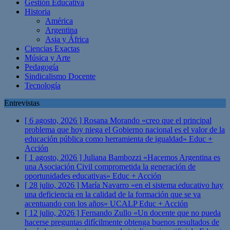
Gestión Educativa
Historia
América
Argentina
Asia y África
Ciencias Exactas
Música y Arte
Pedagogía
Sindicalismo Docente
Tecnología
Entrevistas
[ 6 agosto, 2026 ]
Rosana Morando «creo que el principal
problema que hoy niega el Gobierno nacional es el valor de la
educación pública como herramienta de igualdad»
Educ +
Acción
[ 1 agosto, 2026 ]
Juliana Bambozzi «Hacemos Argentina es
una Asociación Civil comprometida la generación de
oportunidades educativas»
Educ + Acción
[ 28 julio, 2026 ]
María Navarro «en el sistema educativo hay
una deficiencia en la calidad de la formación que se va
acentuando con los años» UCALP
Educ + Acción
[ 12 julio, 2026 ]
Fernando Zullo «Un docente que no pueda
hacerse preguntas difícilmente obtenga buenos resultados de