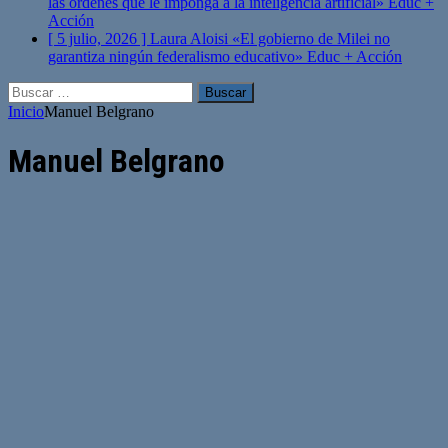
las órdenes que le imponga a la inteligencia artificial»
Educ +
Acción
[ 5 julio, 2026 ]
Laura Aloisi «El gobierno de Milei no
garantiza ningún federalismo educativo»
Educ + Acción
Buscar:
Inicio
Manuel Belgrano
Manuel Belgrano