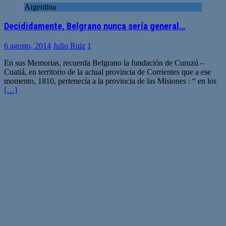
Argentina
Decididamente, Belgrano nunca sería general…
6 agosto, 2014
Julio Ruiz
1
En sus Memorias, recuerda Belgrano la fundación de Curuzú –
Cuatiá, en territorio de la actual provincia de Corrientes que a ese
momento, 1810, pertenecía a la provincia de las Misiones : “ en los
[…]