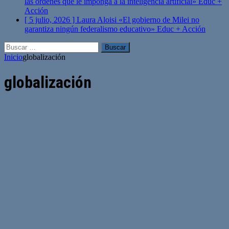
las órdenes que le imponga a la inteligencia artificial»
Educ +
Acción
[ 5 julio, 2026 ]
Laura Aloisi «El gobierno de Milei no
garantiza ningún federalismo educativo»
Educ + Acción
Buscar:
Inicio
globalización
globalización