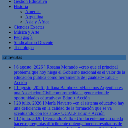
Gestión Educativa
Historia
América
Argentina
Asia y África
Ciencias Exactas
Música y Arte
Pedagogía
Sindicalismo Docente
Tecnología
Entrevistas
[ 6 agosto, 2026 ]
Rosana Morando «creo que el principal
problema que hoy niega el Gobierno nacional es el valor de la
educación pública como herramienta de igualdad»
Educ +
Acción
[ 1 agosto, 2026 ]
Juliana Bambozzi «Hacemos Argentina es
una Asociación Civil comprometida la generación de
oportunidades educativas»
Educ + Acción
[ 28 julio, 2026 ]
María Navarro «en el sistema educativo hay
una deficiencia en la calidad de la formación que se va
acentuando con los años» UCALP
Educ + Acción
[ 12 julio, 2026 ]
Fernando Zullo «Un docente que no pueda
hacerse preguntas difícilmente obtenga buenos resultados de