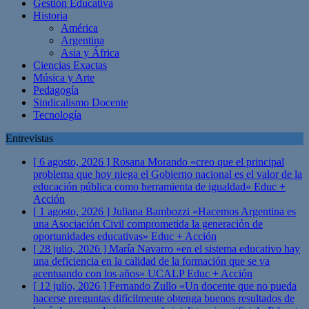
Gestión Educativa
Historia
América
Argentina
Asia y África
Ciencias Exactas
Música y Arte
Pedagogía
Sindicalismo Docente
Tecnología
Entrevistas
[ 6 agosto, 2026 ]
Rosana Morando «creo que el principal
problema que hoy niega el Gobierno nacional es el valor de la
educación pública como herramienta de igualdad»
Educ +
Acción
[ 1 agosto, 2026 ]
Juliana Bambozzi «Hacemos Argentina es
una Asociación Civil comprometida la generación de
oportunidades educativas»
Educ + Acción
[ 28 julio, 2026 ]
María Navarro «en el sistema educativo hay
una deficiencia en la calidad de la formación que se va
acentuando con los años» UCALP
Educ + Acción
[ 12 julio, 2026 ]
Fernando Zullo «Un docente que no pueda
hacerse preguntas difícilmente obtenga buenos resultados de