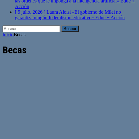
las órdenes que le imponga a la inteligencia artificial»
Educ +
Acción
[ 5 julio, 2026 ]
Laura Aloisi «El gobierno de Milei no
garantiza ningún federalismo educativo»
Educ + Acción
Buscar:
Inicio
Becas
Becas