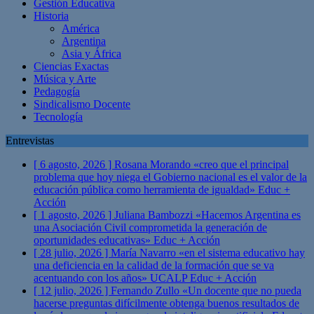
Gestión Educativa
Historia
América
Argentina
Asia y África
Ciencias Exactas
Música y Arte
Pedagogía
Sindicalismo Docente
Tecnología
Entrevistas
[ 6 agosto, 2026 ]
Rosana Morando «creo que el principal
problema que hoy niega el Gobierno nacional es el valor de la
educación pública como herramienta de igualdad»
Educ +
Acción
[ 1 agosto, 2026 ]
Juliana Bambozzi «Hacemos Argentina es
una Asociación Civil comprometida la generación de
oportunidades educativas»
Educ + Acción
[ 28 julio, 2026 ]
María Navarro «en el sistema educativo hay
una deficiencia en la calidad de la formación que se va
acentuando con los años» UCALP
Educ + Acción
[ 12 julio, 2026 ]
Fernando Zullo «Un docente que no pueda
hacerse preguntas difícilmente obtenga buenos resultados de