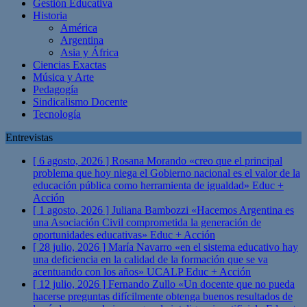
Gestión Educativa
Historia
América
Argentina
Asia y África
Ciencias Exactas
Música y Arte
Pedagogía
Sindicalismo Docente
Tecnología
Entrevistas
[ 6 agosto, 2026 ]
Rosana Morando «creo que el principal
problema que hoy niega el Gobierno nacional es el valor de la
educación pública como herramienta de igualdad»
Educ +
Acción
[ 1 agosto, 2026 ]
Juliana Bambozzi «Hacemos Argentina es
una Asociación Civil comprometida la generación de
oportunidades educativas»
Educ + Acción
[ 28 julio, 2026 ]
María Navarro «en el sistema educativo hay
una deficiencia en la calidad de la formación que se va
acentuando con los años» UCALP
Educ + Acción
[ 12 julio, 2026 ]
Fernando Zullo «Un docente que no pueda
hacerse preguntas difícilmente obtenga buenos resultados de