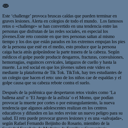
Este ‘challenge’ provoca bruscas caídas que pueden terminar en
graves lesiones. Alerta en colegios de todo el mundo. Los famosos
retos o «challenge» se han convertido en una tendencia entre las
personas que disfrutan de las redes sociales, en especial los
jóvenes.Este reto consiste en que tres personas saltan al mismo
tiempo y los dos que están parados en los extremos empujan los pies
de la persona que esté en el medio, esto produce que la persona
caiga hacia atrás golpeándose la parte trasera de la cabeza. Según
médicos el golpe puede producir desgarros, fracturas, convulsiones,
hemorragias, esguinces cervicales, latigazos de cuello y hasta la
muerte. La red social en que los jóvenes suben este video es
mediante la plataforma de Tik Tok. TikTok, hay tres estudiantes de
un colegio que hacen el reto: uno de los niños cae de espaldas y el
golpe causa que su cabeza rebote contra el suelo.
Después de la polémica que despertaron retos virales como ‘La
ballena azul’ o ‘El Juego de la asfixia’ o el Momo, que podían
provocar la muerte por cortes o por estrangulamiento, la nueva
tendencia que algunos adolescentes realizan en los centros
educativos y difunden en las redes reviste un nuevo peligro para su
salud. El reto puede provocar graves lesiones y es una «salvajada»,
según Rafael Fernando Beijinho do Rosario, miembro de la