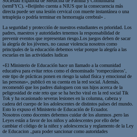
Sociedad Española de Medicina de Familia y Comunitaria
(semFYC). «Beijinho cuenta a NIUS que la consecuencia más
directa puede ser una lesión cervical con muerte instantánea o una
tetraplejia o podría terminar en hemorragia cerebral» .
La seguridad y protección de nuestros estudiantes es prioridad. Los
padres, maestros y autoridades tenemos la responsabilidad de
prevenir eventos que representan riesgo.Los juegos deben de sacar
la alegría de los jóvenes, no causar violencia nosotros como
principales de la educación debemos velar porque la alegría a las
escuelas en las actividades ludicas
«El Ministerio de Educación hace un llamado a la comunidad
educativa para evitar retos como el denominado ‘rompecráneos’,
este tipo de prácticas ponen en riesgo la salud física y emocional de
las personas», publicó en su cuenta en la red social. Además,
recomendó que los padres dialoguen con sus hijos acerca de la
peligrosidad de este reto que se ha hecho viral en la red social Tik
Tok y ha ocasionado severas lesiones en la columna, cabeza y
cadera del cuerpo de los adolescentes de distintos países del mundo.
Esto lo expuso el Ministerio de Educación de Ecuador.
Nosotros como docentes debemos cuidar de los alumnos ,pero las
Leyes están a favor de los niños y adolescentes por ello debe
cambiar el código de la niñez y adolescencia y reglamento de la Ley
de Educacion .,para poder sancionar como autoridades