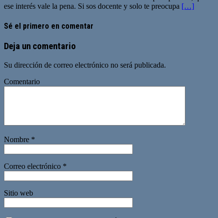
ese interés vale la pena. Si sos docente y solo te preocupa
[…]
Sé el primero en comentar
Deja un comentario
Su dirección de correo electrónico no será publicada.
Comentario
Nombre
*
Correo electrónico
*
Sitio web