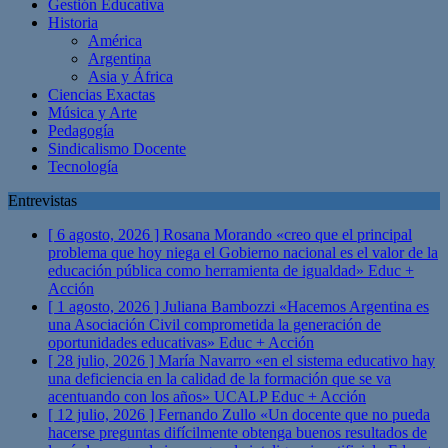
Gestión Educativa
Historia
América
Argentina
Asia y África
Ciencias Exactas
Música y Arte
Pedagogía
Sindicalismo Docente
Tecnología
Entrevistas
[ 6 agosto, 2026 ]
Rosana Morando «creo que el principal
problema que hoy niega el Gobierno nacional es el valor de la
educación pública como herramienta de igualdad»
Educ +
Acción
[ 1 agosto, 2026 ]
Juliana Bambozzi «Hacemos Argentina es
una Asociación Civil comprometida la generación de
oportunidades educativas»
Educ + Acción
[ 28 julio, 2026 ]
María Navarro «en el sistema educativo hay
una deficiencia en la calidad de la formación que se va
acentuando con los años» UCALP
Educ + Acción
[ 12 julio, 2026 ]
Fernando Zullo «Un docente que no pueda
hacerse preguntas difícilmente obtenga buenos resultados de