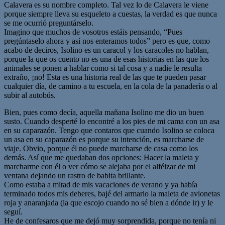
Calavera es su nombre completo. Tal vez lo de Calavera le viene
porque siempre lleva su esqueleto a cuestas, la verdad es que nunca
se me ocurrió preguntárselo.
Imagino que muchos de vosotros estáis pensando, “Pues
pregúntaselo ahora y así nos enteramos todos” pero es que, como
acabo de deciros, Isolino es un caracol y los caracoles no hablan,
porque la que os cuento no es una de esas historias en las que los
animales se ponen a hablar como si tal cosa y a nadie le resulta
extraño, ¡no! Esta es una historia real de las que te pueden pasar
cualquier día, de camino a tu escuela, en la cola de la panadería o al
subir al autobús.
Bien, pues como decía, aquella mañana Isolino me dio un buen
susto. Cuando desperté lo encontré a los pies de mi cama con un asa
en su caparazón. Tengo que contaros que cuando Isolino se coloca
un asa en su caparazón es porque su intención, es marcharse de
viaje. Obvio, porque él no puede marcharse de casa como los
demás. Así que me quedaban dos opciones: Hacer la maleta y
marcharme con él o ver cómo se alejaba por el alféizar de mi
ventana dejando un rastro de babita brillante.
Como estaba a mitad de mis vacaciones de verano y ya había
terminado todos mis deberes, bajé del armario la maleta de avionetas
roja y anaranjada (la que escojo cuando no sé bien a dónde ir) y le
seguí.
He de confesaros que me dejó muy sorprendida, porque no tenía ni