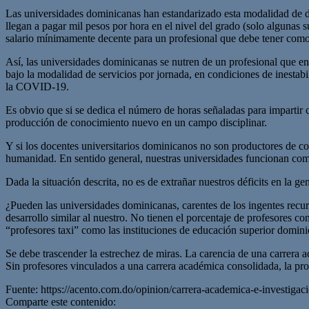
Las universidades dominicanas han estandarizado esta modalidad de do
llegan a pagar mil pesos por hora en el nivel del grado (solo algunas
salario mínimamente decente para un profesional que debe tener como 
Así, las universidades dominicanas se nutren de un profesional que e
bajo la modalidad de servicios por jornada, en condiciones de inesta
la COVID-19.
Es obvio que si se dedica el número de horas señaladas para impartir cl
producción de conocimiento nuevo en un campo disciplinar.
Y si los docentes universitarios dominicanos no son productores de co
humanidad. En sentido general, nuestras universidades funcionan com
Dada la situación descrita, no es de extrañar nuestros déficits en la 
¿Pueden las universidades dominicanas, carentes de los ingentes recu
desarrollo similar al nuestro. No tienen el porcentaje de profesores 
“profesores taxi” como las instituciones de educación superior domini
Se debe trascender la estrechez de miras. La carencia de una carrera a
Sin profesores vinculados a una carrera académica consolidada, la pr
Fuente: https://acento.com.do/opinion/carrera-academica-e-investiga
Comparte este contenido: