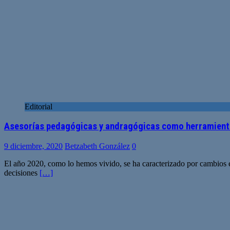
Editorial
Asesorías pedagógicas y andragógicas como herramientas
9 diciembre, 2020
Betzabeth González
0
El año 2020, como lo hemos vivido, se ha caracterizado por cambios e
decisiones
[…]