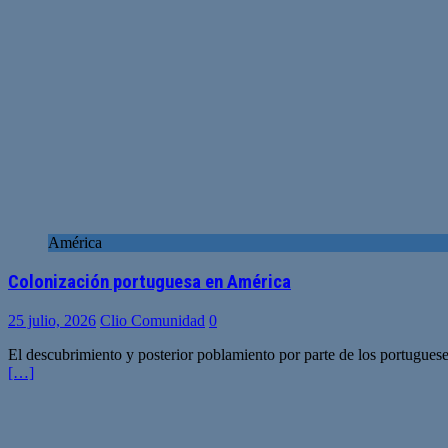
América
Colonización portuguesa en América
25 julio, 2026
Clio Comunidad
0
El descubrimiento y posterior poblamiento por parte de los portugueses
[…]