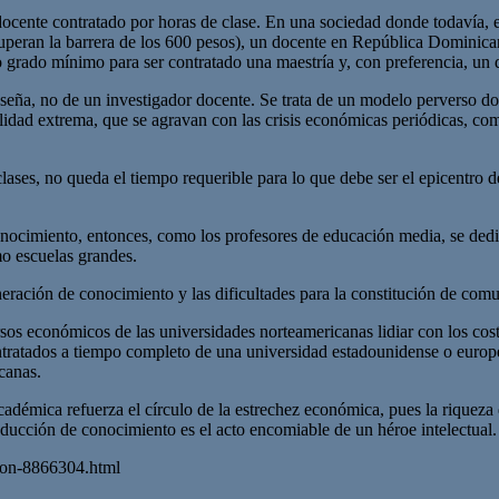
cente contratado por horas de clase. En una sociedad donde todavía, e
 superan la barrera de los 600 pesos), un docente en República Dominica
grado mínimo para ser contratado una maestría y, con preferencia, un 
nseña, no de un investigador docente. Se trata de un modelo perverso d
bilidad extrema, que se agravan con las crisis económicas periódicas, c
ases, no queda el tiempo requerible para lo que debe ser el epicentro de 
nocimiento, entonces, como los profesores de educación media, se dedica
o escuelas grandes.
generación de conocimiento y las dificultades para la constitución de co
rsos económicos de las universidades norteamericanas lidiar con los co
contratados a tiempo completo de una universidad estadounidense o europ
canas.
cadémica refuerza el círculo de la estrechez económica, pues la riqueza
oducción de conocimiento es el acto encomiable de un héroe intelectual
cion-8866304.html