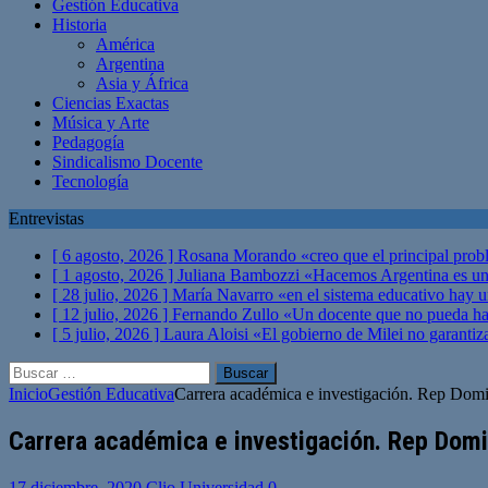
Gestión Educativa
Historia
América
Argentina
Asia y África
Ciencias Exactas
Música y Arte
Pedagogía
Sindicalismo Docente
Tecnología
Entrevistas
[ 6 agosto, 2026 ]
Rosana Morando «creo que el principal probl
[ 1 agosto, 2026 ]
Juliana Bambozzi «Hacemos Argentina es una
[ 28 julio, 2026 ]
María Navarro «en el sistema educativo hay 
[ 12 julio, 2026 ]
Fernando Zullo «Un docente que no pueda hacer
[ 5 julio, 2026 ]
Laura Aloisi «El gobierno de Milei no garanti
Buscar:
Inicio
Gestión Educativa
Carrera académica e investigación. Rep Dom
Carrera académica e investigación. Rep Dom
17 diciembre, 2020
Clio Universidad
0