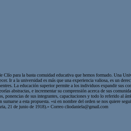
de Clío para la basta comuidad educativa que hemos formado. Una Univer
cer. Ir a la universidad es más que una experiencia valiosa, es un dere
cuentres. La educación superior permite a los individuos expandir sus c
teorías abstractas, e incrementar su comprensión acerca de sus comunid
s, ponencias de sus integrantes, capacitaciones y todo lo referido al á
ran sumarse a esta propuesta. «si en nombre del orden se nos quiere seg
aria, 21 de junio de 1918).» Correo
cliodaniela@gmail.com