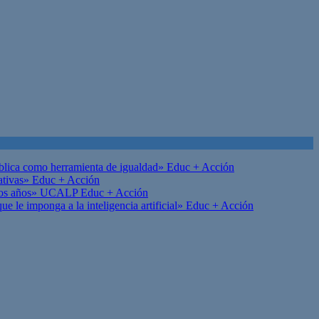
ública como herramienta de igualdad»
Educ + Acción
ativas»
Educ + Acción
on los años» UCALP
Educ + Acción
 le imponga a la inteligencia artificial»
Educ + Acción