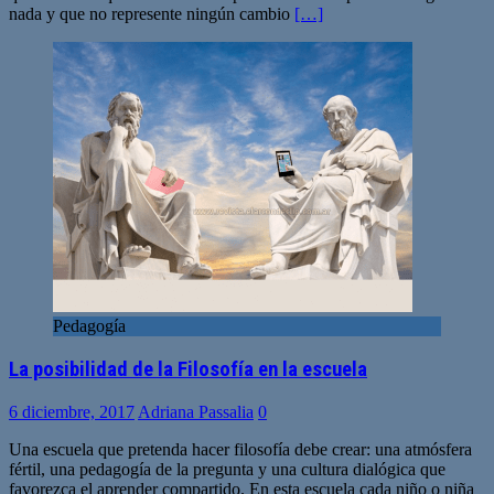
nada y que no represente ningún cambio
[…]
Pedagogía
La posibilidad de la Filosofía en la escuela
6 diciembre, 2017
Adriana Passalia
0
Una escuela que pretenda hacer filosofía debe crear: una atmósfera
fértil, una pedagogía de la pregunta y una cultura dialógica que
favorezca el aprender compartido. En esta escuela cada niño o niña