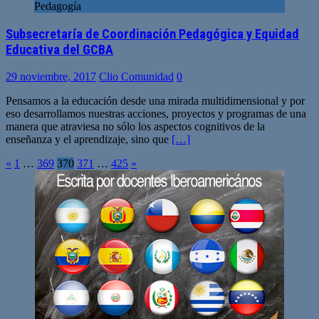
Pedagogía
Subsecretaría de Coordinación Pedagógica y Equidad
Educativa del GCBA
29 noviembre, 2017
Clio Comunidad
0
Pensamos a la educación desde una mirada multidimensional y por
eso desarrollamos nuestras acciones, proyectos y programas de una
manera que atraviesa no sólo los aspectos cognitivos de la
enseñanza y el aprendizaje, sino que
[…]
Paginación
«
1
…
369
370
371
…
425
»
de
entradas