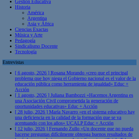
Gestión Educativa
Historia
América
Argentina
Asia y África
Ciencias Exactas
Música y Arte
Pedagogía
Sindicalismo Docente
Tecnología
Entrevistas
[ 6 agosto, 2026 ]
Rosana Morando «creo que el principal
problema que hoy niega el Gobierno nacional es el valor de la
educación pública como herramienta de igualdad»
Educ +
Acción
[ 1 agosto, 2026 ]
Juliana Bambozzi «Hacemos Argentina es
una Asociación Civil comprometida la generación de
oportunidades educativas»
Educ + Acción
[ 28 julio, 2026 ]
María Navarro «en el sistema educativo hay
una deficiencia en la calidad de la formación que se va
acentuando con los años» UCALP
Educ + Acción
[ 12 julio, 2026 ]
Fernando Zullo «Un docente que no pueda
hacerse preguntas difícilmente obtenga buenos resultados de