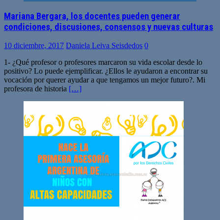
Mariana Bergara, los docentes pueden generar
condiciones, discusiones, consensos y nuevas culturas
10 diciembre, 2017
Daniela Leiva Seisdedos
0
1- ¿Qué profesor o profesores marcaron su vida escolar desde lo
positivo? Lo puede ejemplificar. ¿Ellos le ayudaron a encontrar su
vocación por querer ayudar a que tengamos un mejor futuro?. Mi
profesora de historia
[…]