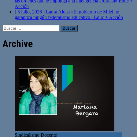
las órdenes que le imponga a la inteligencia artificial»
Educ +
Acción
[ 5 julio, 2026 ]
Laura Aloisi «El gobierno de Milei no
garantiza ningún federalismo educativo»
Educ + Acción
Buscar:
Archive
Sindicalismo Docente