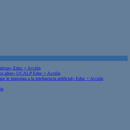
ativas»
Educ + Acción
on los años» UCALP
Educ + Acción
 le imponga a la inteligencia artificial»
Educ + Acción
ón