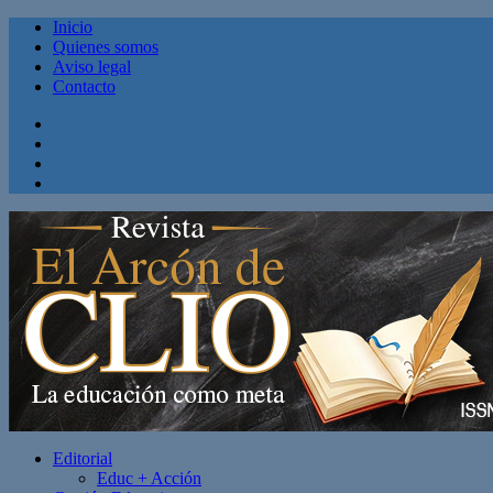
Inicio
Quienes somos
Aviso legal
Contacto
Facebook
Twitter
Linkedin
Youtube
Editorial
Educ + Acción