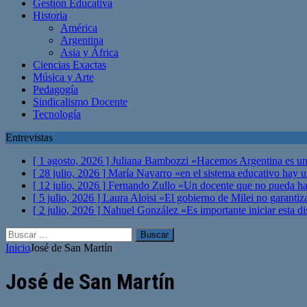
Gestión Educativa
Historia
América
Argentina
Asia y África
Ciencias Exactas
Música y Arte
Pedagogía
Sindicalismo Docente
Tecnología
Entrevistas
[ 1 agosto, 2026 ]
Juliana Bambozzi «Hacemos Argentina es una
[ 28 julio, 2026 ]
María Navarro «en el sistema educativo hay 
[ 12 julio, 2026 ]
Fernando Zullo «Un docente que no pueda hacer
[ 5 julio, 2026 ]
Laura Aloisi «El gobierno de Milei no garanti
[ 2 julio, 2026 ]
Nahuel González «Es importante iniciar esta di
Buscar:
Inicio
José de San Martín
José de San Martín