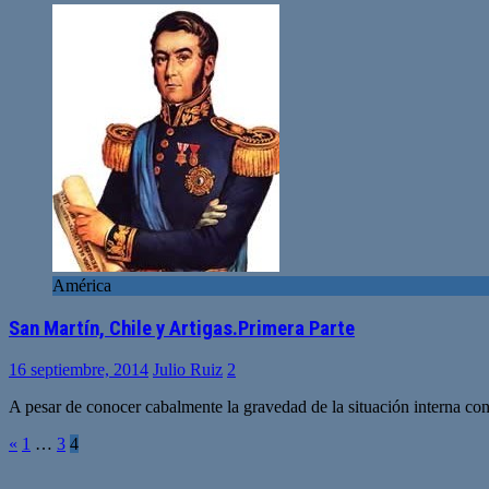
América
San Martín, Chile y Artigas.Primera Parte
16 septiembre, 2014
Julio Ruiz
2
A pesar de conocer cabalmente la gravedad de la situación interna con
Paginación
«
1
…
3
4
de